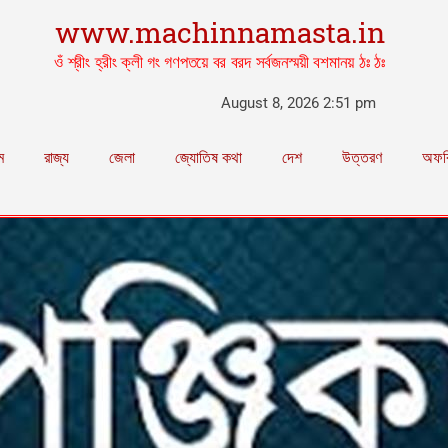
www.machinnamasta.in
ওঁ শ্রীং হ্রীং ক্লী গং গণপতয়ে বর বরদ সর্বজনস্ময়ী বশমানয় ঠঃ ঠঃ
August 8, 2026 2:51 pm
ম
রাজ্য
জেলা
জ্যোতিষ কথা
দেশ
উত্তরণ
অফব