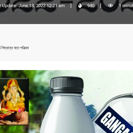
t Update: June 18, 2022 12:21 am
940
1 minut
সিদ্ধান্ত মতে পঞ্জিকা