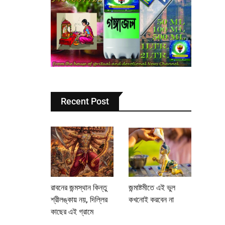
Recent Post
রাবনের জন্মস্থান কিন্তু
জন্মাষ্টমীতে এই ভুল
শ্রীলঙ্কায় নয়, দিল্লির
কখনোই করবেন না
কাছের এই গ্রামে