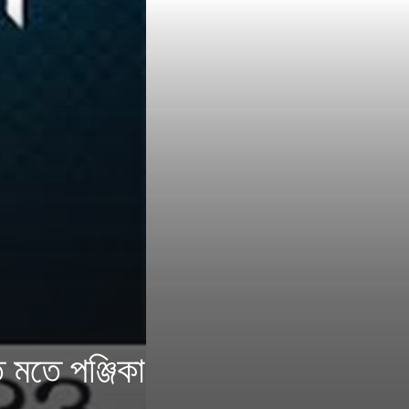
 মতে পঞ্জিকা