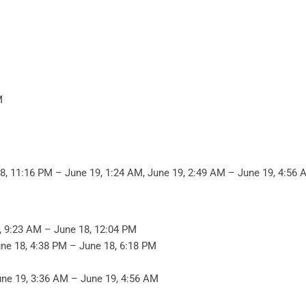
M
18, 11:16 PM – June 19, 1:24 AM, June 19, 2:49 AM – June 19, 4:56
, 9:23 AM – June 18, 12:04 PM
une 18, 4:38 PM – June 18, 6:18 PM
une 19, 3:36 AM – June 19, 4:56 AM