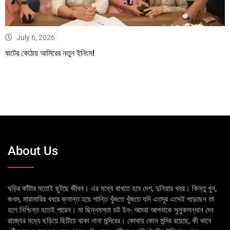
July 6, 2026
ষাটের কোঠায় আমিরের নতুন ইনিংস!
About Us
ঘড়ির কাঁটার মতোই ছুটছে জীবন। এর মধ্যে রাখতে হবে দেশ, দুনিয়ার খবর। কিন্তু খুন,
জখম, মারামারির খবরে ক্লান্ত হয়ে শান্তি খুঁজতে খুঁজতে যদি এতদূর এসেই পড়েছেন তা
হলে নিশ্চিন্ত হতেই পারেন। মা ছিন্নমস্তা ডট ইন- আমরা আপনাকে সুলুকসন্ধান দেব
রাজ্যের মধ্যে ছড়িয়ে ছিটিয়ে থাকা নানা মন্দিরের। কোথায় কোন মন্দির রয়েছে, কী ভাবে