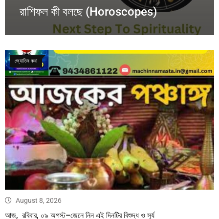
রাশিফল কী বলছে (Horoscopes)
জ্যোতিষ কথা
August 8, 2026
আজ, রবিবার, ০৯ অগস্ট–জেনে নিন এই দিনটির বিশুদ্ধ ও সূর্য