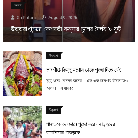
অফবিট
Sri Pritam
August 9, 2026
উত্তরাখান্ডের কেশবতী কন্যার চুলের দৈর্ঘ্য ৯ ফুট
উত্তরণ
তারাপীঠে কিন্তু উপোস থেকে পুজো দিতে নেই
হিন্দু ধর্মের বৈচিত্র অনেক। এক এক জায়গায় রীতিনীতিও
আলাদা। সাধারণত
উত্তরণ
পাহাড়কে দেবজ্ঞানে পুজো করেন ঝাড়খন্ডের
কানাইসোর পাহাড়কে