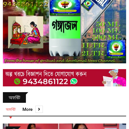
অফবিট
অফবিট
More