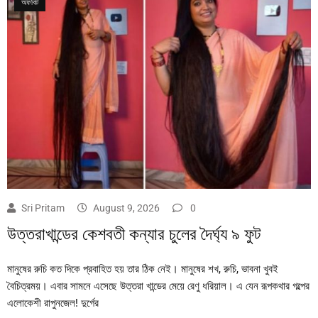
অফবিট
Sri Pritam
August 9, 2026
0
উত্তরাখান্ডের কেশবতী কন্যার চুলের দৈর্ঘ্য ৯ ফুট
মানুষের রুচি কত দিকে প্রবাহিত হয় তার ঠিক নেই। মানুষের শখ, রুচি, ভাবনা খুবই
বৈচিত্রময়। এবার সামনে এসেছে উত্তরা খান্ডের মেয়ে রেণু ধরিয়াল। এ যেন রূপকথার গল্পের
এলোকেশী রাপুনজেল! দুর্গের