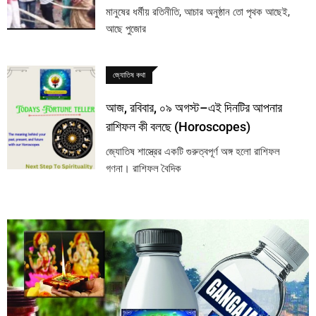
মানুষের ধৰ্মীয় রতিনীতি, আচার অনুষ্ঠান তো পৃথক আছেই,
আছে পুজোর
জ্যোতিষ কথা
আজ, রবিবার, ০৯ অগস্ট–এই দিনটির আপনার
রাশিফল কী বলছে (Horoscopes)
জ্যোতিষ শাস্ত্রের একটি গুরুত্বপূর্ণ অঙ্গ হলো রাশিফল
গণনা। রাশিফল বৈদিক