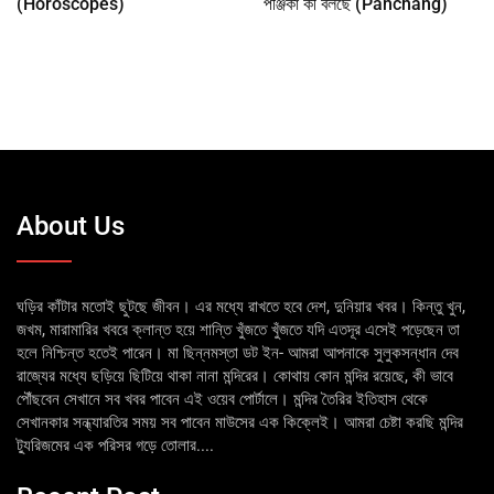
(Horoscopes)
পঞ্জিকা কী বলছে (Panchang)
About Us
ঘড়ির কাঁটার মতোই ছুটছে জীবন। এর মধ্যে রাখতে হবে দেশ, দুনিয়ার খবর। কিন্তু খুন,
জখম, মারামারির খবরে ক্লান্ত হয়ে শান্তি খুঁজতে খুঁজতে যদি এতদূর এসেই পড়েছেন তা
হলে নিশ্চিন্ত হতেই পারেন। মা ছিন্নমস্তা ডট ইন- আমরা আপনাকে সুলুকসন্ধান দেব
রাজ্যের মধ্যে ছড়িয়ে ছিটিয়ে থাকা নানা মন্দিরের। কোথায় কোন মন্দির রয়েছে, কী ভাবে
পৌঁছবেন সেখানে সব খবর পাবেন এই ওয়েব পোর্টালে। মন্দির তৈরির ইতিহাস থেকে
সেখানকার সন্ধ্যারতির সময় সব পাবেন মাউসের এক কিক্লেই। আমরা চেষ্টা করছি মন্দির
ট্যুরিজমের এক পরিসর গড়ে তোলার....