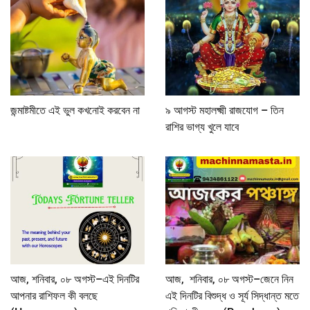
জন্মাষ্টমীতে এই ভুল কখনোই করবেন না
৯ আগস্ট মহালক্ষ্মী রাজযোগ – তিন
রাশির ভাগ্য খুলে যাবে
আজ, শনিবার, ০৮ অগস্ট–এই দিনটির
আজ, শনিবার, ০৮ অগস্ট–জেনে নিন
আপনার রাশিফল কী বলছে
এই দিনটির বিশুদ্ধ ও সূর্য সিদ্ধান্ত মতে