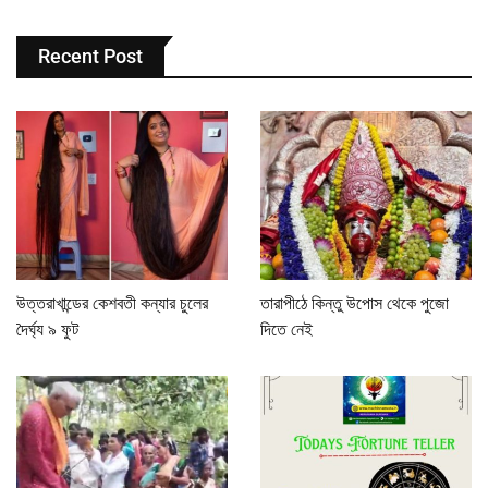
Recent Post
উত্তরাখান্ডের কেশবতী কন্যার চুলের
তারাপীঠে কিন্তু উপোস থেকে পুজো
দৈর্ঘ্য ৯ ফুট
দিতে নেই