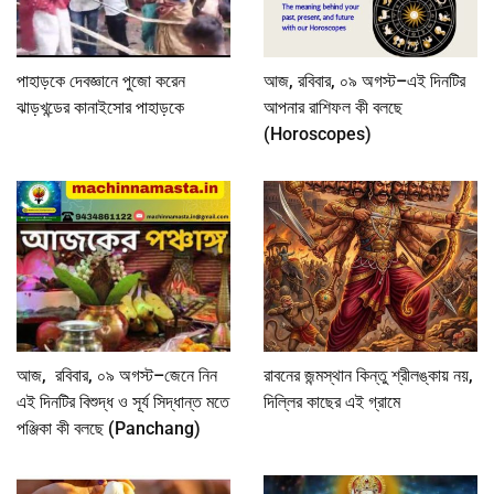
পাহাড়কে দেবজ্ঞানে পুজো করেন
আজ, রবিবার, ০৯ অগস্ট–এই দিনটির
ঝাড়খন্ডের কানাইসোর পাহাড়কে
আপনার রাশিফল কী বলছে
(Horoscopes)
আজ, রবিবার, ০৯ অগস্ট–জেনে নিন
রাবনের জন্মস্থান কিন্তু শ্রীলঙ্কায় নয়,
এই দিনটির বিশুদ্ধ ও সূর্য সিদ্ধান্ত মতে
দিল্লির কাছের এই গ্রামে
পঞ্জিকা কী বলছে (Panchang)