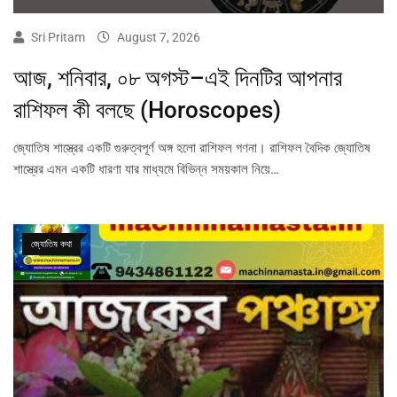
Sri Pritam
August 7, 2026
আজ, শনিবার, ০৮ অগস্ট–এই দিনটির আপনার
রাশিফল কী বলছে (Horoscopes)
জ্যোতিষ শাস্ত্রের একটি গুরুত্বপূর্ণ অঙ্গ হলো রাশিফল গণনা। রাশিফল বৈদিক জ্যোতিষ
শাস্ত্রের এমন একটি ধারণা যার মাধ্যমে বিভিন্ন সময়কাল নিয়ে…
জ্যোতিষ কথা