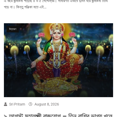
এ বছর জন্মাষ্টমী পড়েছে ৪ ও ৫ সেপ্টেম্বর। সাধারণত এভাবে দুদিন ধরে জন্মাষ্টমী তিথি
পড়ে না। কিন্তু পঞ্জিকা মতে এই…
উত্তরণ
Sri Pritam
August 8, 2026
৯ আগস্ট মহালক্ষ্মী রাজযোগ – তিন রাশির ভাগ্য খুলে