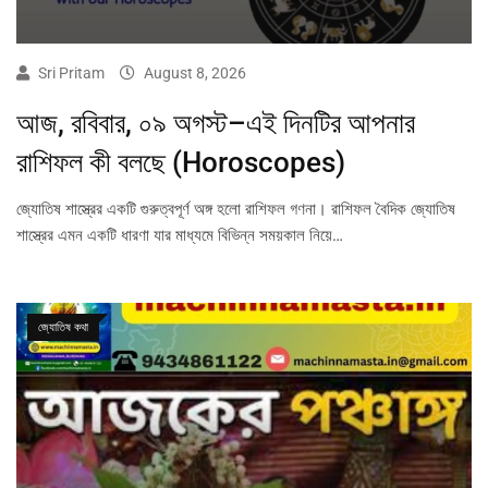
Sri Pritam
August 8, 2026
আজ, রবিবার, ০৯ অগস্ট–এই দিনটির আপনার
রাশিফল কী বলছে (Horoscopes)
জ্যোতিষ শাস্ত্রের একটি গুরুত্বপূর্ণ অঙ্গ হলো রাশিফল গণনা। রাশিফল বৈদিক জ্যোতিষ
শাস্ত্রের এমন একটি ধারণা যার মাধ্যমে বিভিন্ন সময়কাল নিয়ে…
জ্যোতিষ কথা