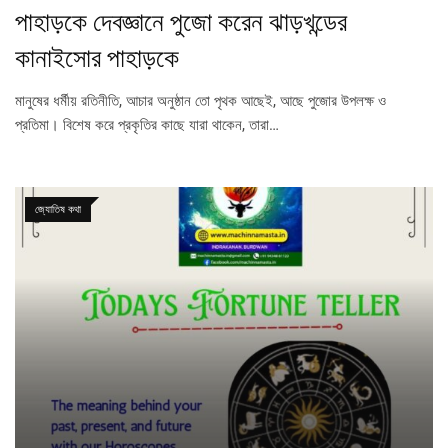
পাহাড়কে দেবজ্ঞানে পুজো করেন ঝাড়খন্ডের
কানাইসোর পাহাড়কে
মানুষের ধৰ্মীয় রতিনীতি, আচার অনুষ্ঠান তো পৃথক আছেই, আছে পুজোর উপলক্ষ ও
প্রতিমা। বিশেষ করে প্রকৃতির কাছে যারা থাকেন, তারা…
জ্যোতিষ কথা