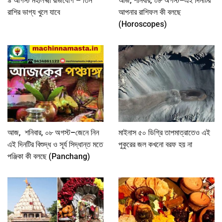
৯ আগস্ট মহালক্ষ্মী রাজযোগ – তিন
আজ, শনিবার, ০৮ অগস্ট–এই দিনটির
রাশির ভাগ্য খুলে যাবে
আপনার রাশিফল কী বলছে
(Horoscopes)
আজ, শনিবার, ০৮ অগস্ট–জেনে নিন
মাইনাস ৫০ ডিগ্রি তাপমাত্রাতেও এই
এই দিনটির বিশুদ্ধ ও সূর্য সিদ্ধান্ত মতে
পুকুরের জল কখনো বরফ হয় না
পঞ্জিকা কী বলছে (Panchang)