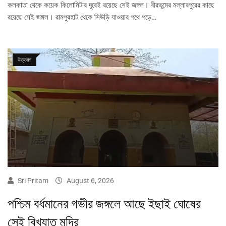
কলকাতা থেকে কয়েক কিলোমিটার দূরেই রয়েছে সেই জঙ্গল। বীরভূমের মল্লারপুরের কাছে
রয়েছে সেই জঙ্গল। রামপুরহাট থেকে সিউড়ি যাওয়ার পথে পড়ে…
উত্তরণ
Sri Pritam
August 6, 2026
পশ্চিম বর্ধমানের গভীর জঙ্গলে আছে ইছাই ঘোষের
সেই বিখ্যাত মন্দির