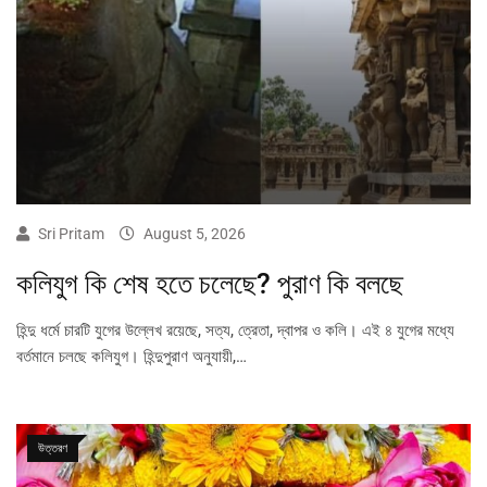
Sri Pritam
August 5, 2026
কলিযুগ কি শেষ হতে চলেছে? পুরাণ কি বলছে
হিন্দু ধর্মে চারটি যুগের উল্লেখ রয়েছে, সত্য, ত্রেতা, দ্বাপর ও কলি। এই ৪ যুগের মধ্যে
বর্তমানে চলছে কলিযুগ। হিন্দুপুরাণ অনুযায়ী,…
উত্তরণ