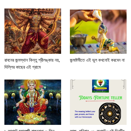
রাবনের জন্মস্থান কিন্তু শ্রীলঙ্কায় নয়,
জন্মাষ্টমীতে এই ভুল কখনোই করবেন না
দিল্লির কাছের এই গ্রামে