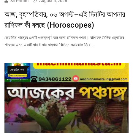
Sri Pritam
August 5, 2026
আজ, বৃহস্পতিবার, ০৬ অগস্ট–এই দিনটির আপনার
রাশিফল কী বলছে (Horoscopes)
জ্যোতিষ শাস্ত্রের একটি গুরুত্বপূর্ণ অঙ্গ হলো রাশিফল গণনা। রাশিফল বৈদিক জ্যোতিষ
শাস্ত্রের এমন একটি ধারণা যার মাধ্যমে বিভিন্ন সময়কাল নিয়ে…
জ্যোতিষ কথা