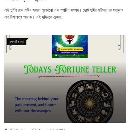
এই মন্দির যেন গভীর জঙ্গলে লুকোনো এক প্রাচীন সম্পদ। ছোট্ট মন্দির পরিসর, তা সত্ত্বেও
এর বিশালত্ব অনেক। এই মন্দিরকে কেন্দ্র…
জ্যোতিষ কথা