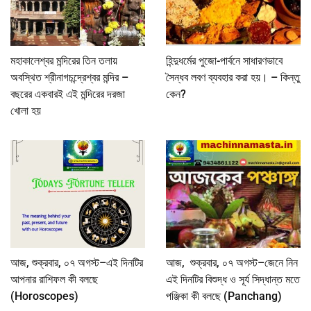
মহাকালেশ্বর মন্দিরের তিন তলায়
হিন্দুধর্মের পুজো-পার্বনে সাধারণভাবে
অবস্থিত শ্রীনাগচন্দ্রেশ্বর মন্দির –
সৈন্ধব লবণ ব্যবহার করা হয়। – কিন্তু
বছরের একবারই এই মন্দিরের দরজা
কেন?
খোলা হয়
আজ, শুক্রবার, ০৭ অগস্ট–এই দিনটির
আজ, শুক্রবার, ০৭ অগস্ট–জেনে নিন
আপনার রাশিফল কী বলছে
এই দিনটির বিশুদ্ধ ও সূর্য সিদ্ধান্ত মতে
(Horoscopes)
পঞ্জিকা কী বলছে (Panchang)