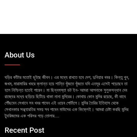
About Us
ঘড়ির কাঁটার মতোই ছুটছে জীবন। এর মধ্যে রাখতে হবে দেশ, দুনিয়ার খবর। কিন্তু খুন,
জখম, মারামারির খবরে ক্লান্ত হয়ে শান্তি খুঁজতে খুঁজতে যদি এতদূর এসেই পড়েছেন তা
হলে নিশ্চিন্ত হতেই পারেন। মা ছিন্নমস্তা ডট ইন- আমরা আপনাকে সুলুকসন্ধান দেব
রাজ্যের মধ্যে ছড়িয়ে ছিটিয়ে থাকা নানা মন্দিরের। কোথায় কোন মন্দির রয়েছে, কী ভাবে
পৌঁছবেন সেখানে সব খবর পাবেন এই ওয়েব পোর্টালে। মন্দির তৈরির ইতিহাস থেকে
সেখানকার সন্ধ্যারতির সময় সব পাবেন মাউসের এক কিক্লেই। আমরা চেষ্টা করছি মন্দির
ট্যুরিজমের এক পরিসর গড়ে তোলার....
Recent Post