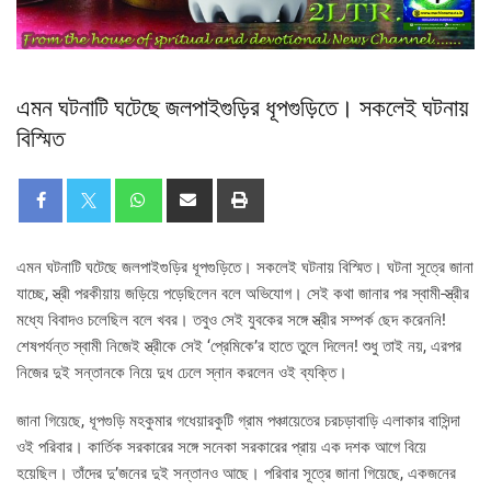
এমন ঘটনাটি ঘটেছে জলপাইগুড়ির ধূপগুড়িতে। সকলেই ঘটনায়
বিস্মিত
এমন ঘটনাটি ঘটেছে জলপাইগুড়ির ধূপগুড়িতে। সকলেই ঘটনায় বিস্মিত। ঘটনা সূত্রে জানা
যাচ্ছে, স্ত্রী পরকীয়ায় জড়িয়ে পড়েছিলেন বলে অভিযোগ। সেই কথা জানার পর স্বামী-স্ত্রীর
মধ্যে বিবাদও চলেছিল বলে খবর। তবুও সেই যুবকের সঙ্গে স্ত্রীর সম্পর্ক ছেদ করেননি!
শেষপর্যন্ত স্বামী নিজেই স্ত্রীকে সেই ‘প্রেমিকে’র হাতে তুলে দিলেন! শুধু তাই নয়, এরপর
নিজের দুই সন্তানকে নিয়ে দুধ ঢেলে স্নান করলেন ওই ব্যক্তি।
জানা গিয়েছে, ধূপগুড়ি মহকুমার গধেয়ারকুটি গ্রাম পঞ্চায়েতের চরচড়াবাড়ি এলাকার বাসিন্দা
ওই পরিবার। কার্তিক সরকারের সঙ্গে সনেকা সরকারের প্রায় এক দশক আগে বিয়ে
হয়েছিল। তাঁদের দু’জনের দুই সন্তানও আছে। পরিবার সূত্রে জানা গিয়েছে, একজনের