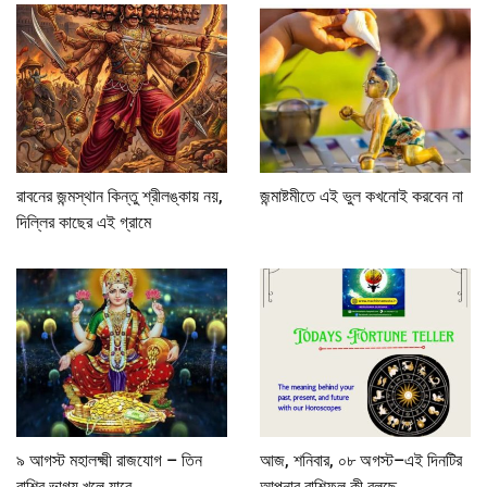
রাবনের জন্মস্থান কিন্তু শ্রীলঙ্কায় নয়,
জন্মাষ্টমীতে এই ভুল কখনোই করবেন না
দিল্লির কাছের এই গ্রামে
৯ আগস্ট মহালক্ষ্মী রাজযোগ – তিন
আজ, শনিবার, ০৮ অগস্ট–এই দিনটির
রাশির ভাগ্য খুলে যাবে
আপনার রাশিফল কী বলছে