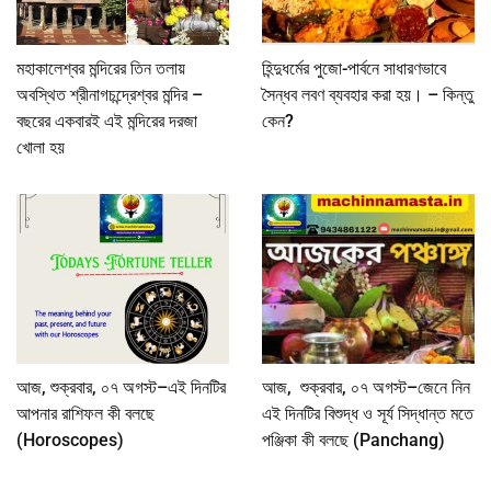
মহাকালেশ্বর মন্দিরের তিন তলায়
হিন্দুধর্মের পুজো-পার্বনে সাধারণভাবে
অবস্থিত শ্রীনাগচন্দ্রেশ্বর মন্দির –
সৈন্ধব লবণ ব্যবহার করা হয়। – কিন্তু
বছরের একবারই এই মন্দিরের দরজা
কেন?
খোলা হয়
আজ, শুক্রবার, ০৭ অগস্ট–এই দিনটির
আজ, শুক্রবার, ০৭ অগস্ট–জেনে নিন
আপনার রাশিফল কী বলছে
এই দিনটির বিশুদ্ধ ও সূর্য সিদ্ধান্ত মতে
(Horoscopes)
পঞ্জিকা কী বলছে (Panchang)