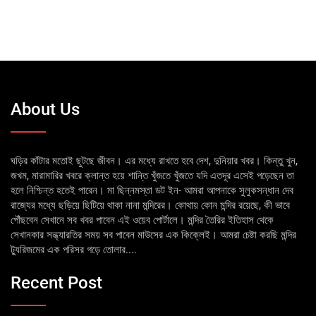
About Us
ঘড়ির কাঁটার মতোই ছুটছে জীবন। এর মধ্যে রাখতে হবে দেশ, দুনিয়ার খবর। কিন্তু খুন,
জখম, মারামারির খবরে ক্লান্ত হয়ে শান্তি খুঁজতে খুঁজতে যদি এতদূর এসেই পড়েছেন তা
হলে নিশ্চিন্ত হতেই পারেন। মা ছিন্নমস্তা ডট ইন- আমরা আপনাকে সুলুকসন্ধান দেব
রাজ্যের মধ্যে ছড়িয়ে ছিটিয়ে থাকা নানা মন্দিরের। কোথায় কোন মন্দির রয়েছে, কী ভাবে
পৌঁছবেন সেখানে সব খবর পাবেন এই ওয়েব পোর্টালে। মন্দির তৈরির ইতিহাস থেকে
সেখানকার সন্ধ্যারতির সময় সব পাবেন মাউসের এক কিক্লেই। আমরা চেষ্টা করছি মন্দির
ট্যুরিজমের এক পরিসর গড়ে তোলার....
Recent Post