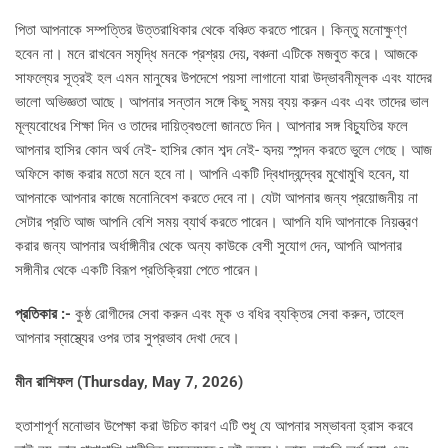
পিতা আপনাকে সম্পত্তির উত্তরাধিকার থেকে বঞ্চিত করতে পারেন। কিন্তু মনোক্ষুণ্ণ
হবেন না। মনে রাখবেন সমৃদ্ধি মনকে প্রশ্রয় দেয়, বঞ্চনা এটিকে মজবুত করে। আজকে
সাফল্যের সূত্রই হল এমন মানুষের উপদেশে পয়সা লাগানো যারা উদ্ভাবনীমূলক এবং যাদের
ভালো অভিজ্ঞতা আছে। আপনার সন্তান সঙ্গে কিছু সময় ব্যয় করুন এবং এবং তাদের ভাল
মূল্যবোধের শিক্ষা দিন ও তাদের দায়িত্বগুলো জানতে দিন। আপনার সঙ্গ বিচ্যুতির ফলে
আপনার হাসির কোন অর্থ নেই- হাসির কোন শব্দ নেই- হৃদয় স্পন্দন করতে ভুলে গেছে। আজ
অফিসে কাজ করার মতো মনে হবে না। আপনি একটি দ্বিধাদ্বন্দ্বের মুখোমুখি হবেন, যা
আপনাকে আপনার কাজে মনোনিবেশ করতে দেবে না। যেটা আপনার জন্য প্রয়োজনীয় না
সেটার প্রতি আজ আপনি বেশি সময় ব্যার্থ করতে পারেন। আপনি যদি আপনাকে নিয়ন্ত্রণ
করার জন্য আপনার অর্ধাঙ্গীনীর থেকে অন্য কাউকে বেশী সুযোগ দেন, আপনি আপনার
সঙ্গীনীর থেকে একটি বিরূপ প্রতিক্রিয়া পেতে পারেন।
প্রতিকার :-
কুষ্ঠ রোগীদের সেবা করুন এবং মূক ও বধির ব্যক্তির সেবা করুন, তাহেল
আপনার স্বাস্থ্যের ওপর তার সুপ্রভাব দেখা দেবে।
মীন রাশিফল (Thursday, May 7, 2026)
হতাশাপূর্ণ মনোভাব উপেক্ষা করা উচিত কারণ এটি শুধু যে আপনার সম্ভাবনা হ্রাস করবে