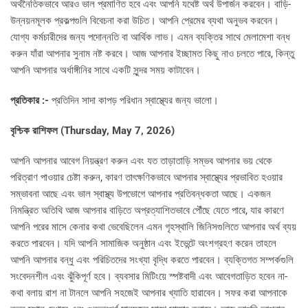
অর্থনৈতিকভাবে আরও ভাল প্রমাণিত হবে এবং আপনি যথেষ্ট অর্থ উপার্জন করবেন। বাড়ি-
উন্নয়নমূলক প্রকল্পগুলি বিবেচনা করা উচিত। আপনি প্রেমের ব্যথা অনুভব করবেন।
যোগ্য কর্মচারীদের জন্য পদোন্নতি বা আর্থিক লাভ। এমন ব্যক্তির সাথে মেলামেশা বন্ধ
করুন যাঁরা আপনার সুনাম নষ্ট করবে। আজ আপনার ইচ্ছামত কিছু নাও চলতে পারে, কিন্তু
আপনি আপনার অর্ধাঙ্গীনির সাথে একটি সুন্দর সময় কাটাবেন।
প্রতিকার :-
প্রতিদিন সাদা কাপড় পরিধান স্বাস্থ্যের জন্য ভালো।
বৃশ্চিক রাশিফল (Thursday, May 7, 2026)
আপনি আপনার আবেগ নিয়ন্ত্রণ করুন এবং যত তাড়াতাড়ি সম্ভব আপনার ভয় থেকে
পরিত্রাণ পাওয়ার চেষ্টা করুন, কারণ তাৎক্ষণিকভাবে আপনার স্বাস্থ্যের প্রভাবিত হওয়ার
সম্ভাবনা আছে এবং ভাল স্বাস্থ্য উপভোগে আপনার প্রতিবন্ধকতা আছে। একজন
নিমন্ত্রিত অতিথি আজ আপনার বাড়িতে অপ্রত্যাশিতভাবে পৌঁছে যেতে পারে, যার কারণে
আপনি পরের মাসে কেনার কথা ভেবেছিলেন এমন গৃহস্থালি জিনিসগুলিতে আপনার অর্থ ব্যয়
করতে পারবেন। যদি আপনি সামাজিক অনুষ্ঠান এবং ইভেন্টে অংশগ্রহণ করেন তাহলে
আপনি আপনার বন্ধু এবং পরিচিতদের সংখ্যা বৃদ্ধি করতে পারবেন। ব্যক্তিগত সম্পর্কগুলি
সংবেদনশীল এবং ঝুঁকিপূর্ণ হবে। ব্যবসার মিটিংয়ে স্পষ্টবাদী এবং আবেগতাড়িত হবেন না-
কথা বলায় রাশ না টানলে আপনি সহজেই আপনার খ্যাতি হারাবেন। সফর করা আপনাকে