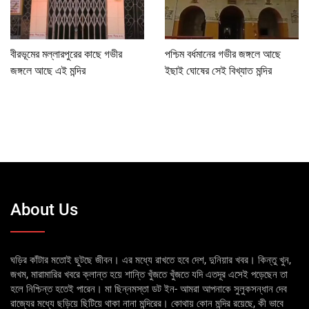
বীরভূমের মল্লারপুরের কাছে গভীর
পশ্চিম বর্ধমানের গভীর জঙ্গলে আছে
জঙ্গলে আছে এই মন্দির
ইছাই ঘোষের সেই বিখ্যাত মন্দির
About Us
ঘড়ির কাঁটার মতোই ছুটছে জীবন। এর মধ্যে রাখতে হবে দেশ, দুনিয়ার খবর। কিন্তু খুন,
জখম, মারামারির খবরে ক্লান্ত হয়ে শান্তি খুঁজতে খুঁজতে যদি এতদূর এসেই পড়েছেন তা
হলে নিশ্চিন্ত হতেই পারেন। মা ছিন্নমস্তা ডট ইন- আমরা আপনাকে সুলুকসন্ধান দেব
রাজ্যের মধ্যে ছড়িয়ে ছিটিয়ে থাকা নানা মন্দিরের। কোথায় কোন মন্দির রয়েছে, কী ভাবে