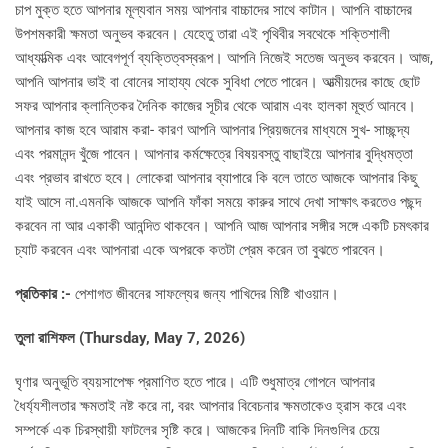
চাপ মুক্ত হতে আপনার মূল্যবান সময় আপনার বাচ্চাদের সাথে কাটান। আপনি বাচ্চাদের
উপশমকারী ক্ষমতা অনুভব করবেন। যেহেতু তারা এই পৃথিবীর সবথেকে শক্তিশালী
আধ্যাত্মিক এবং আবেগপূর্ণ ব্যক্তিত্বস্বরূপ। আপনি নিজেই সতেজ অনুভব করবেন। আজ,
আপনি আপনার ভাই বা বোনের সাহায্য থেকে সুবিধা পেতে পারেন। আত্মীয়দের কাছে ছোট
সফর আপনার ক্লান্তিকর দৈনিক কাজের সূচীর থেকে আরাম এবং হালকা মূহুর্ত আনবে।
আপনার কাজ হবে আরাম করা- কারণ আপনি আপনার প্রিয়জনের মাধ্যমে সুখ- সাচ্ছন্দ্য
এবং পরমানন্দ খুঁজে পাবেন। আপনার কর্মক্ষেত্রে বিষয়বস্তু বাছাইয়ে আপনার বুদ্ধিমত্তা
এবং প্রভাব রাখতে হবে। লোকেরা আপনার ব্যাপারে কি বলে তাতে আজকে আপনার কিছু
যাই আসে না.এমনকি আজকে আপনি ফাঁকা সময়ে কারুর সাথে দেখা সাক্ষাৎ করতেও পছন্দ
করবেন না আর একাকী আনন্দিত থাকবেন। আপনি আজ আপনার সঙ্গীর সঙ্গে একটি চমৎকার
চ্যাট করবেন এবং আপনারা একে অপরকে কতটা প্রেম করেন তা বুঝতে পারবেন।
প্রতিকার :-
পেশাগত জীবনের সাফল্যের জন্য পাখিদের মিষ্টি খাওয়ান।
তুলা রাশিফল (Thursday, May 7, 2026)
ঘৃণার অনুভূতি ব্যয়সাপেক্ষ প্রমাণিত হতে পারে। এটি শুধুমাত্র গোপনে আপনার
ধৈর্য্যশীলতার ক্ষমতাই নষ্ট করে না, বরং আপনার বিবেচনার ক্ষমতাকেও হ্রাস করে এবং
সম্পর্কে এক চিরস্থায়ী ফাটলের সৃষ্টি করে। আজকের দিনটি বাকি দিনগুলির চেয়ে