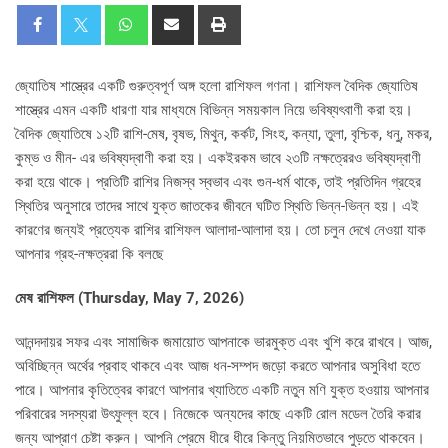
জ্যোতিষ শাস্ত্রের একটি গুরুত্বপূর্ণ অঙ্গ হলো রাশিফল গণনা। রাশিফল বৈদিক জ্যোতিষ
শাস্ত্রের এমন একটি ধারণা যার মাধ্যমে বিভিন্ন সময়কাল নিয়ে ভবিষ্যৎবাণী করা হয়।
বৈদিক জ্যোতিষে ১২টি রাশি-মেষ, বৃষভ, মিথুন, কর্কট, সিংহ, কন্যা, তুলা, বৃশ্চিক, ধনু, মকর,
কুম্ভ ও মীন- এর ভবিষ্যদ্বাণী করা হয়। একইরকম ভাবে ২৩টি নক্ষত্রেরও ভবিষ্যদ্বাণী
করা হয়ে থাকে। প্রতিটি রাশির নিজস্ব স্বভাব এবং গুন-ধর্ম থাকে, তাই প্রতিদিন গ্রহের
স্থিতির অনুসারে তাদের সাথে যুক্ত জাতকের জীবনে ঘটিত স্থিতি ভিন্ন-ভিন্ন হয়। এই
কারণের জন্যই প্রত্যেক রাশির রাশিফল আলাদা-আলাদা হয়। তো চলুন দেখে নেওয়া যাক
আপনার গ্রহ-নক্ষত্ররা কি বলছে
মেষ রাশিফল (Thursday, May 7, 2026)
আনন্দদায়র সফর এবং সামাজিক জমায়োত আপনাকে ভারমুক্ত এবং খুশি করে রাখবে। আজ,
অবিচ্ছিন্ন অর্থের প্রবাহ থাকবে এবং আজ ধন-সম্পদ জড়ো করতে আপনার অসুবিধা হতে
পারে। আপনার কৃতিত্বের কারণে আপনার খ্যাতিতে একটি নতুন মণি যুক্ত হওয়ায় আপনার
পরিবারের সদস্যরা উৎফুল্ল হবে। নিজেকে অন্যদের কাছে একটি রোল মডেল তৈরি করার
জন্য আপ্রাণ চেষ্টা করুন। আপনি প্রেমে ধীরে ধীরে কিন্তু নিয়মিতভাবে পুড়তে থাকবেন।