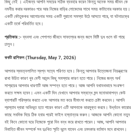
কিছু নেই । এইজন্য আপনি সময়ের সঠিক ব্যবহার করেন কিন্তু অনেক সময় জীবন কে
নমনীয় করার দরকারও পরে আর নিজের বাড়ির লোকেদের সাথে সময় কাটানোর দরকার হয়।
একটি কৌতুককর আলোচনার সময় একটি পুরানো সমস্যা উঠে আসতে পারে, যা ঘটনাচক্রে
একটি তর্কে পরিবর্তিত হবে।
প্রতিকার :-
ব্যবসা এবং পেশাগত জীবনে সাফল্যের জন্য জলে মিষ্টি দুধ গুলে বট গাছে
ঢালুন।
কর্কট রাশিফল (Thursday, May 7, 2026)
আপনার স্বযত্নলালিত স্বপ্ন সত্যে পরিণত হবে। কিন্তু আপনার উত্তেজনা নিয়ন্ত্রণের
রাখা উচিত কারণ খুব বেশী আনন্দ কিছু সমস্যার কারণ হতে পারে। নিজের জন্য অর্থ
সাশ্রয়ের আপনার ধারণাটি আজ সম্পন্ন হতে পারে। আজ আপনি যথাযথভাবে সংরক্ষণ
করতে সক্ষম হবেন। এমন একটি দিন যেখানে আপনার সম্বন্ধে মন্দ মনোভাবাপন্ন কেউ
ব্যাপারটি পরিস্কার করতে এবং আপনার মত করে মীমাংসা করতে চেষ্টা করবেন। আপনি
প্রস্তাব দ্বারা অভিভূত হতে পারেন কারণ এটি আপনাকে ভারমুক্ত করবে। উর্ধ্বতন কারোর
কাছে সবদিক দিয়ে ঠিক হবার পরেই ফাইল হস্তান্তর করুন। আজকে আপনি কোনো নতুন
বই কিনে কোনো ঘরে নিজেকে পুরো দিন বন্ধ করে রাখতে পারেন। আজ, আপনি আপনার
বিবাহিত জীবন সম্পর্কে সব দুঃখিত স্মৃতি ভুলে যাবেন এবং চমৎকার বর্তমান মনে রাখবেন।