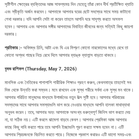
সৃষ্টিশীল ক্ষেত্রের ব্যক্তিদের আজ সাফল্যময় দিন যেহেতু তাঁরা কোন দীর্ঘ প্রতীক্ষিত খ্যাতি
এবং স্বীকৃতি অর্জন করবেন। আপনাকে আপনার ঘরের ছোট সদস্যের সাথে সময় কাটানো
শেখা দরকার। যদি আপনি সেটা না করেন তাহলে আপনি ঘরে সাদৃশ্য করতে অসফল
হবেন। আপনার এবং আপনার সঙ্গীর আপনাদের বিবাহিত জীবনের জন্য সত্যিই কিছু জায়গা
দরকার।
প্রতিকার :-
অবিশুদ্ধ চিনি, আটা এবং ঘি এর মিশ্রণ কোনো নারকোলের মধ্যে রেখে তা
কোনো অশ্বথ গাছের নিচে রেখে দিলে আপনার ব্যাঙ্ক ব্যালান্স বাড়তে থাকবে।
বৃষভ রাশিফল (Thursday, May 7, 2026)
মানসিক এবং নৈতিকের পাশাপাশি শারীরিক শিক্ষাও গ্রহণ করুন, কেবলমাত্র তাহলেই সব
দিক থেকে উন্নতি করা সম্ভব। মনে রাখবেন এক সুস্থ শরীরে সর্বদা এক সুস্থ মন থাকে।
আপনার পরিচিত মানুষদের মাধ্যমে উপার্জনের নতুন উত্স সৃষ্টি হবে। আপনার পরিবারের
সদস্যদের সাথে আপনার সমস্যাগুলি ভাগ করে নেওয়ার মাধ্যমে আপনি হালকা মাথাব্যাথা
অনুভব করেন। তবে, আপনার অহং আপনাকে অসংখ্য গুরুত্বপূর্ণ জিনিস ভাগ করতে দেয়
না, যা সঠিক নয়। এটি করলে ঝামেলা বাড়বে কেবল। আপনার প্রেমিকা আজ আপনার
কাছে কিছু দাবি করতে পারে তবে আপনি ইচ্ছাগুলি পূরণ করতে সক্ষম হবেন না। এটি
আপনার প্রিয়জনকে বিচলিত করতে পারে। নিজেকে প্রকাশ করারও এটি ভালো সময়-এবং