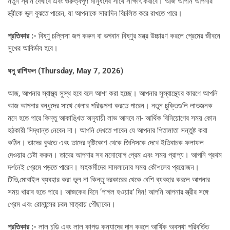
নতুন স্থান দেখাবে এবং গুরুত্বপূর্ণ মানুষদের সাথে সাক্ষাৎ করাবে। আজ আপনি আপনার
স্ত্রীকে ভুল বুঝতে পারেন, যা আপনাকে সারাদিন বিচলিত করে রাখতে পারে।
প্রতিকার :-
বিষ্ণু চল্লিসা জপ করুন বা ভগবান বিষ্ণুর মন্ত্র উচ্চারণ করলে প্রেমের জীবনে
সুখের আবির্ভাব হবে।
ধনু রাশিফল (Thursday, May 7, 2026)
আজ, আপনার স্বাস্থ্য সুস্থ হবে বলে আশা করা হচ্ছে। আপনার সুস্বাস্থ্যের কারণে আপনি
আজ আপনার বন্ধুদের সাথে খেলার পরিকল্পনা করতে পারেন। নতুন চুক্তিগুলি লাভজনক
মনে হতে পারে কিন্তু আকাঙ্খিত অনুযায়ী লাভ আনবে না- আর্থিক বিনিয়োগের সময় কোন
হঠকারী সিদ্ধান্ত নেবেন না। আপনি দেখতে পাবেন যে আপনার পিতামাতা সন্তুষ্ট করা
কঠিন। তাদের বুঝতে এবং তাদের দৃষ্টিকোণ থেকে জিনিসকে দেখে ইতিবাচক ফলাফল
দেওয়ার চেষ্টা করুন। তাদের আপনার সব মনোযোগ প্রেম এবং সময় প্রাপ্য। আপনি প্রথম
দর্শনেই প্রেমে পড়তে পারেন। সহকর্মীদের সামলানোর সময় কৌশলের প্রয়োজন।
টিভি,মোবাইল ব্যবহার করা ভুল না কিন্তূ দরকারের থেকে বেশি ব্যবহার করলে আপনার
সময় খারাব হতে পারে। আজকের দিনে ‘পাগল হওয়ার’ দিন! আপনি আপনার স্ত্রীর সঙ্গে
প্রেম এবং রোমান্সের চরম মাত্রায় পৌঁছাবেন।
প্রতিকার :-
লাল চুড়ি এবং লাল কাপড় কন্যাদের দান করলে আর্থিক অবস্থা পরিবর্তিত