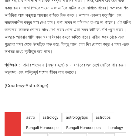
তাই নয়, তার পাশাপাশি শারীরিক সমন্বয়কেও নষ্ট করবে। আজ, আপনি অর্থ জমা এবং
সঞ্চয় করার দক্ষতা শিখতে পারেন এবং এটিকে সঠিক কাজে লাগাতে পারেন। অপ্রত্যাশিত
অতিথিরা আজ সন্ধ্যায় আপনার বাড়িতে ভিড় করবে। আপনার একজন যত্নশীল এবং
সমবেদনাশীল বন্ধুর সঙ্গে দেখা হবে। কথা দেবেন না যদি কথা রাখতে না পারেন। এই রাশির
জাতকেরা আজকে লোকের সাথে দেখা করার থেকে একা সময় কাটাতে বেশি পছন্দ করবে।
আজকে আপনার খালি সময় ঘর পরিষ্কার করতে কাটতে পারে। নারীরা শুক্র থেকে এবং
পুরূষেরা মঙ্গল থেকে উৎপত্তি লাভ করে, কিন্তু আজ এমন দিন যেখানে শুক্র ও মঙ্গল একে
অপরের মধ্যে দ্রবীভূত হয়ে যাবে।
প্রতিকার :-
তামার পাত্রে বা (সম্ভব হলে) সোনার পাত্রে জল রেখে সেটিকে পান করুন
আনন্দময় এবং শান্তিপূর্ণ সংসার জীবন লাভ করতে।
(Courtesy-AstroSage)
astro
astrology
astrologytips
astrotips
Bengali Horoscope
Bengali Horoscopes
horology