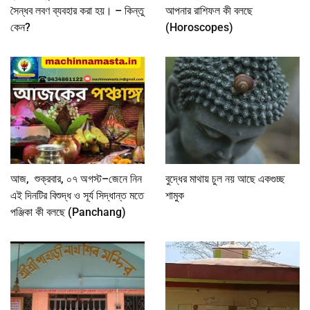
সৈন্ধব লবণ ব্যবহার করা হয়। – কিন্তু
আপনার রাশিফল কী বলছে
কেন?
(Horoscopes)
আজ, শুক্রবার, ০৭ অগস্ট–জেনে নিন
বুদ্ধের মাথায় চুল নয় আছে একগুচ্ছ
এই দিনটির বিশুদ্ধ ও সূর্য সিদ্ধান্ত মতে
শামুক
পঞ্জিকা কী বলছে (Panchang)