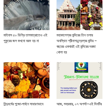
মাইনাস ৫০ ডিগ্রি তাপমাত্রাতেও এই
মহাকালেশ্বর মন্দিরের তিন তলায়
পুকুরের জল কখনো বরফ হয় না
অবস্থিত শ্রীনাগচন্দ্রেশ্বর মন্দির –
বছরের একবারই এই মন্দিরের দরজা
খোলা হয়
হিন্দুধর্মের পুজো-পার্বনে সাধারণভাবে
আজ, শুক্রবার, ০৭ অগস্ট–এই দিনটির