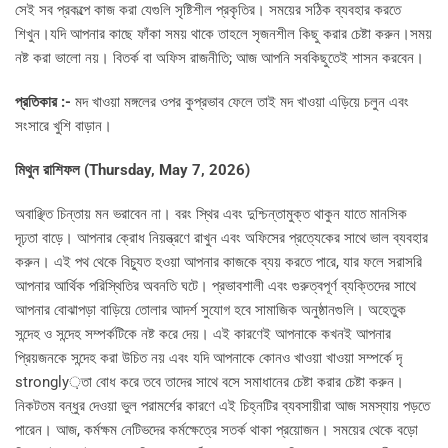
সেই সব প্রকল্পে কাজ করা যেগুলি সৃষ্টিশীল প্রকৃতির। সময়ের সঠিক ব্যবহার করতে
শিখুন।যদি আপনার কাছে ফাঁকা সময় থাকে তাহলে সৃজনশীল কিছু করার চেষ্টা করুন।সময়
নষ্ট করা ভালো নয়। বিতর্ক বা অফিস রাজনীতি; আজ আপনি সবকিছুতেই শাসন করবেন।
প্রতিকার :-
মদ খাওয়া মঙ্গলের ওপর কুপ্রভাব ফেলে তাই মদ খাওয়া এড়িয়ে চলুন এবং
সংসারে খুশি বাড়ান।
মিথুন রাশিফল (Thursday, May 7, 2026)
অবাঞ্ছিত চিন্তায় মন ভরাবেন না। বরং স্থির এবং দুশ্চিন্তামুক্ত থাকুন যাতে মানসিক
দৃঢ়তা বাড়ে। আপনার ক্রোধ নিয়ন্ত্রণে রাখুন এবং অফিসের প্রত্যেকের সাথে ভাল ব্যবহার
করুন। এই পথ থেকে বিচ্যুত হওয়া আপনার কাজকে ব্যয় করতে পারে, যার ফলে সরাসরি
আপনার আর্থিক পরিস্থিতির অবনতি ঘটে। প্রভাবশালী এবং গুরুত্বপূর্ণ ব্যক্তিদের সাথে
আপনার বোঝাপড়া বাড়িয়ে তোলার আদর্শ সুযোগ হবে সামাজিক অনুষ্ঠানগুলি। অহেতুক
সন্দেহ ও সন্দেহ সম্পর্কটিকে নষ্ট করে দেয়। এই কারণেই আপনাকে কখনই আপনার
প্রিয়জনকে সন্দেহ করা উচিত নয় এবং যদি আপনাকে কোনও খাওয়া খাওয়া সম্পর্কে দৃ
strongly়তা বোধ করে তবে তাদের সাথে বসে সমাধানের চেষ্টা করার চেষ্টা করুন।
নিকটতম বন্ধুর দেওয়া ভুল পরামর্শের কারণে এই চিহ্নটির ব্যবসায়ীরা আজ সমস্যায় পড়তে
পারেন। আজ, কর্মক্ষম নেটিভদের কর্মক্ষেত্রে সতর্ক থাকা প্রয়োজন। সময়ের থেকে বড়ো