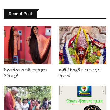
Recent Post
উত্তরাখান্ডের কেশবতী কন্যার চুলের
তারাপীঠে কিন্তু উপোস থেকে পুজো
দৈর্ঘ্য ৯ ফুট
দিতে নেই