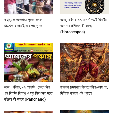
পাহাড়কে দেবজ্ঞানে পুজো করেন
আজ, রবিবার, ০৯ অগস্ট–এই দিনটির
ঝাড়খন্ডের কানাইসোর পাহাড়কে
আপনার রাশিফল কী বলছে
(Horoscopes)
আজ, রবিবার, ০৯ অগস্ট–জেনে নিন
রাবনের জন্মস্থান কিন্তু শ্রীলঙ্কায় নয়,
এই দিনটির বিশুদ্ধ ও সূর্য সিদ্ধান্ত মতে
দিল্লির কাছের এই গ্রামে
পঞ্জিকা কী বলছে (Panchang)