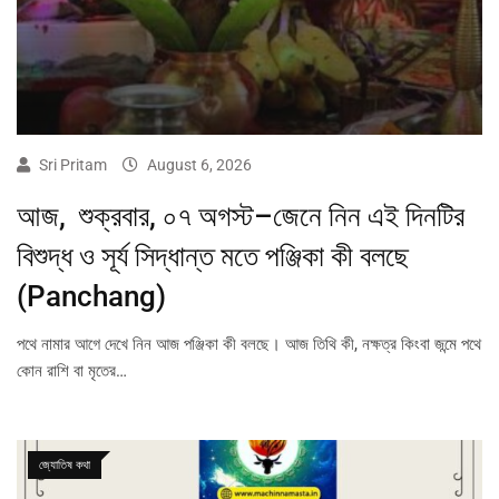
Sri Pritam
August 6, 2026
আজ, শুক্রবার, ০৭ অগস্ট–জেনে নিন এই দিনটির
বিশুদ্ধ ও সূর্য সিদ্ধান্ত মতে পঞ্জিকা কী বলছে
(Panchang)
পথে নামার আগে দেখে নিন আজ পঞ্জিকা কী বলছে। আজ তিথি কী, নক্ষত্র কিংবা জন্মে পথে
কোন রাশি বা মৃতের…
জ্যোতিষ কথা