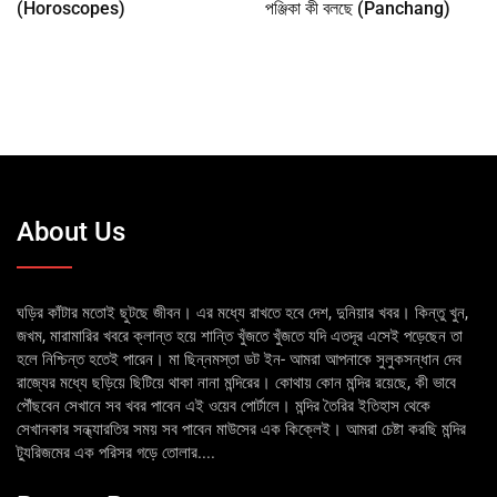
(Horoscopes)
পঞ্জিকা কী বলছে (Panchang)
About Us
ঘড়ির কাঁটার মতোই ছুটছে জীবন। এর মধ্যে রাখতে হবে দেশ, দুনিয়ার খবর। কিন্তু খুন,
জখম, মারামারির খবরে ক্লান্ত হয়ে শান্তি খুঁজতে খুঁজতে যদি এতদূর এসেই পড়েছেন তা
হলে নিশ্চিন্ত হতেই পারেন। মা ছিন্নমস্তা ডট ইন- আমরা আপনাকে সুলুকসন্ধান দেব
রাজ্যের মধ্যে ছড়িয়ে ছিটিয়ে থাকা নানা মন্দিরের। কোথায় কোন মন্দির রয়েছে, কী ভাবে
পৌঁছবেন সেখানে সব খবর পাবেন এই ওয়েব পোর্টালে। মন্দির তৈরির ইতিহাস থেকে
সেখানকার সন্ধ্যারতির সময় সব পাবেন মাউসের এক কিক্লেই। আমরা চেষ্টা করছি মন্দির
ট্যুরিজমের এক পরিসর গড়ে তোলার....