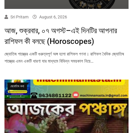
Sri Pritam
August 6, 2026
আজ, শুক্রবার, ০৭ অগস্ট–এই দিনটির আপনার
রাশিফল কী বলছে (Horoscopes)
জ্যোতিষ শাস্ত্রের একটি গুরুত্বপূর্ণ অঙ্গ হলো রাশিফল গণনা। রাশিফল বৈদিক জ্যোতিষ
শাস্ত্রের এমন একটি ধারণা যার মাধ্যমে বিভিন্ন সময়কাল নিয়ে…
জ্যোতিষ কথা