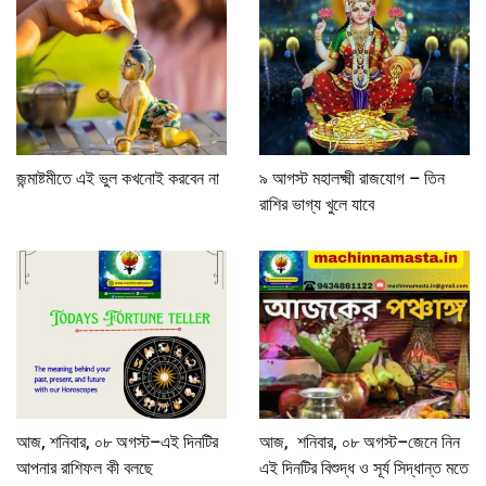
জন্মাষ্টমীতে এই ভুল কখনোই করবেন না
৯ আগস্ট মহালক্ষ্মী রাজযোগ – তিন
রাশির ভাগ্য খুলে যাবে
আজ, শনিবার, ০৮ অগস্ট–এই দিনটির
আজ, শনিবার, ০৮ অগস্ট–জেনে নিন
আপনার রাশিফল কী বলছে
এই দিনটির বিশুদ্ধ ও সূর্য সিদ্ধান্ত মতে