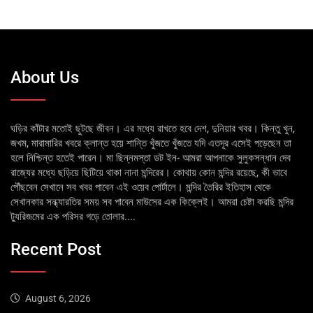
About Us
ঘড়ির কাঁটার মতোই ছুটছে জীবন। এর মধ্যে রাখতে হবে দেশ, দুনিয়ার খবর। কিন্তু খুন,
জখম, মারামারির খবরে ক্লান্ত হয়ে শান্তি খুঁজতে খুঁজতে যদি এতদূর এসেই পড়েছেন তা
হলে নিশ্চিন্ত হতেই পারেন। মা ছিন্নমস্তা ডট ইন- আমরা আপনাকে সুলুকসন্ধান দেব
রাজ্যের মধ্যে ছড়িয়ে ছিটিয়ে থাকা নানা মন্দিরের। কোথায় কোন মন্দির রয়েছে, কী ভাবে
পৌঁছবেন সেখানে সব খবর পাবেন এই ওয়েব পোর্টালে। মন্দির তৈরির ইতিহাস থেকে
সেখানকার সন্ধ্যারতির সময় সব পাবেন মাউসের এক কিক্লেই। আমরা চেষ্টা করছি মন্দির
ট্যুরিজমের এক পরিসর গড়ে তোলার....
Recent Post
August 6, 2026