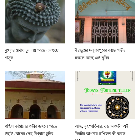
বুদ্ধের মাথায় চুল নয় আছে একগুচ্ছ
বীরভূমের মল্লারপুরের কাছে গভীর
শামুক
জঙ্গলে আছে এই মন্দির
পশ্চিম বর্ধমানের গভীর জঙ্গলে আছে
আজ, বৃহস্পতিবার, ০৬ অগস্ট–এই
ইছাই ঘোষের সেই বিখ্যাত মন্দির
দিনটির আপনার রাশিফল কী বলছে