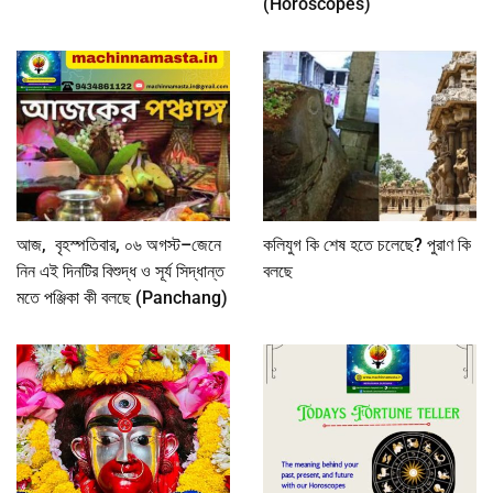
(Horoscopes)
আজ, বৃহস্পতিবার, ০৬ অগস্ট–জেনে
কলিযুগ কি শেষ হতে চলেছে? পুরাণ কি
নিন এই দিনটির বিশুদ্ধ ও সূর্য সিদ্ধান্ত
বলছে
মতে পঞ্জিকা কী বলছে (Panchang)