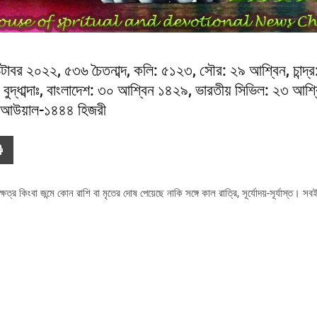
্টোবর ২০২২, ৫৩৬ চৈতনাব্দ, কলি: ৫১২৩, সৌর: ২৯ আশ্বিন, চান্দ্র
বুদ্ধাব্দাঃ, বাংলাদেশ: ৩০ আশ্বিন ১৪২৯, ভারতীয় সিভিল: ২৩ আশ
উল-আউয়াল-১৪৪৪ হিজরী
কিংবা জন্মে কোন রাশি বা মৃতের দোষ পেয়েছে নাকি সঙ্গে কাল রাত্রি, সূর্যোদয়-সূর্যাস্ত। সব