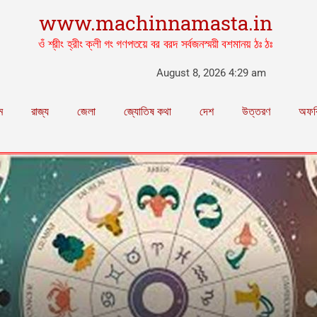
www.machinnamasta.in
ওঁ শ্রীং হ্রীং ক্লী গং গণপতয়ে বর বরদ সর্বজনস্ময়ী বশমানয় ঠঃ ঠঃ
August 8, 2026 4:29 am
ম
রাজ্য
জেলা
জ্যোতিষ কথা
দেশ
উত্তরণ
অফব