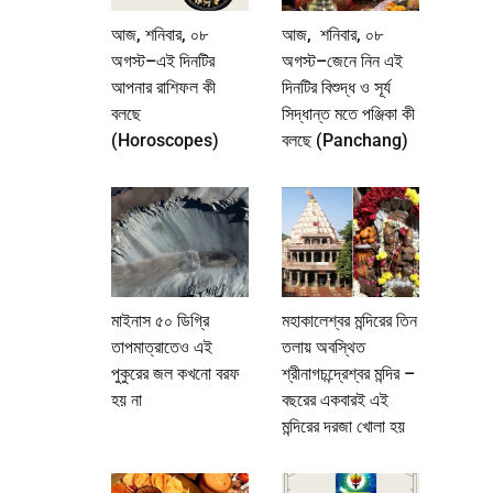
আজ, শনিবার, ০৮
আজ, শনিবার, ০৮
অগস্ট–এই দিনটির
অগস্ট–জেনে নিন এই
আপনার রাশিফল কী
দিনটির বিশুদ্ধ ও সূর্য
বলছে
সিদ্ধান্ত মতে পঞ্জিকা কী
(Horoscopes)
বলছে (Panchang)
মাইনাস ৫০ ডিগ্রি
মহাকালেশ্বর মন্দিরের তিন
তাপমাত্রাতেও এই
তলায় অবস্থিত
পুকুরের জল কখনো বরফ
শ্রীনাগচন্দ্রেশ্বর মন্দির –
হয় না
বছরের একবারই এই
মন্দিরের দরজা খোলা হয়