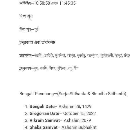
অভিজিৎ
—
10:58:58 থেকে 11:45:35
দিশা শূল
দিশা শূল
—
পূর্ব
চন্দ্রবলম এবং তারাবলম
তারাবলম
—
ভরণী, রোহিণী, মৃগশিরা, আর্দ্রা, পুনর্বসু, অশ্লেষা, পূর্বফাল্গুনী, হস্তা, চিত্
চন্দ্রবলম
—
বৃষ, কর্কট, সিংহ, বৃশ্চিক, ধনু, মীন
Bengali Panchang—(Surja Sidhanta & Bisudha Sidhanta)
Bengali Date
– Ashshin 28, 1429
Gregorian Date
– October 15, 2022
Vikram Samvat
– Ashshin, 2079
Shaka Samvat
– Ashshin Subhakrit