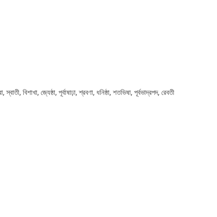
রা, স্বাতী, বিশাখা, জ্যেষ্ঠা, পূর্বাষাঢ়া, শ্রবণা, ধনিষ্ঠা, শতভিষা, পূর্বভাদ্রপদ, রেবতী