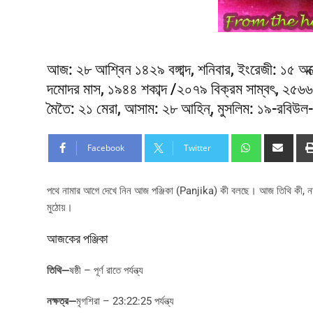
আজ: ২৮ আশ্বিন ১৪২৯ বঙ্গাব্দ, শনিবার, ইংরেজী: ১৫ অক
দমোদর মাস, ১৯৪৪ শকাব্দ /২০৭৯ বিক্রম সাম্বৎ, ২৫৬৬ 
মৈতৈ: ২১ মেরা, আসাম: ২৮ আহিন্, মুসলিম: ১৯-রবি
Facebook
Twitter
পথে নামার আগে দেখে নিন আজ পঞ্জিকা (Panjika) কী বলছে। আজ তিথি কী, নক্ষত্র 
মুঠোয়।
আজকের পঞ্জিকা
তিথি
—
ষষ্ঠী – পূর্ণ রাতে পর্যন্ত্য
নক্ষত্র
—
মৃগশিরা – 23:22:25 পর্যন্ত্য