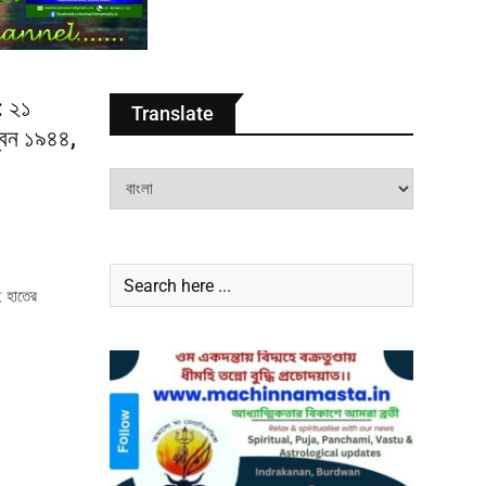
: ২১
Translate
্বিন ১৯৪৪,
ই হাতের