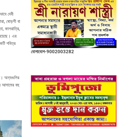
ভাবে দেবী
রা, ষোড়শী বা
াতা, কালরাত্রি,
ও রয়েছে। এর
একটি পবিত্র
যোগাযোগ-9002003282
িত। অন্যগুলির
্ন আসামের বহু