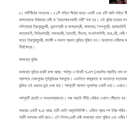
৫১ সতীপীঠের অন্যতম। ৫১টি শক্তি পীঠের মধ্যে একটি এবং ৪টি আদি শক্তি পীঠগু
কামাখ্যাকে উর্বরতার দেবী বা “রক্তক্ষরণকারী দেবী” বলা হয়। এই মন্দির চত্ব
ললিতাম্বা ত্রিপুরসুন্দরী, ভুবনেশ্বরী বা জগদ্ধাত্রী, কামাখ্যা, শৈলপুত্রী, ব্রহ্মচারিণী ব
কাত্যায়ণী, সিদ্ধিদাত্রী, শাকম্ভরী, হৈমবতী, শীতলা, সংকটনাশিনী, বনচণ্ডী, দেবী দ
মধ্যে ত্রিপুরাসুন্দরী, মাতঙ্গী ও কমলা প্রধান মন্দিরে পূজিত হন। অন্যান্য দেবীদ
তীর্থক্ষেত্র।
কামাখ্যা মন্দির
কামাখ্যা মন্দিরে চারটি কক্ষ আছে: গর্ভগৃহ ও তিনটি মণ্ডপ (যেগুলির স্থানীয় ন
স্থাপত্য তেজপুরের সূর্যমন্দিরের সমতুল্য। এগুলিতে খাজুরাহো বা অন্যান্য মধ্যভা
মন্দিরে এই ধরনের চূড়া দেখা যায়। গর্ভগৃহটি আসলে ভূগর্ভস্থ একটি গুহা। এখানে 
গর্ভগৃহটি ছোটো ও অন্ধকারাচ্ছন্ন। সরু খাড়াই সিঁড়ি পেরিয়ে এখানে পৌঁছাতে হয়
পাথরের একটি খণ্ড আছে যেটি যোনি আকৃতিবিশিষ্ট। এটিতে প্রায় দশ ইঞ্চি গভীর এ
গর্তটি সবসময় ভর্তি রাখে। এই শিলাখণ্ডটি দেবী কামাখ্যা নামে পূজিত এবং দেবীর 