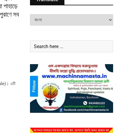
ো পাহাড়ে
পুরাণে সব
mple)। এটি