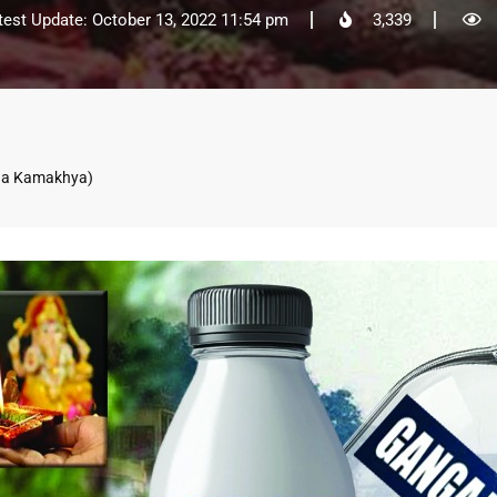
test Update: October 13, 2022 11:54 pm
3,339
্য (Maa Kamakhya)