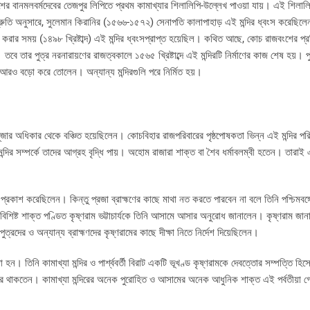
ংশের বানমলবর্মদেবের তেজপুর লিপিতে প্রথম কামাখ্যার শিলালিপি-উল্লেখ পাওয়া যায়। এই শিলাল
জনশ্রুতি অনুসারে, সুলেমান কিরানির (১৫৬৬-১৫৭২) সেনাপতি কালাপাহাড় এই মন্দির ধ্বংস করেছিল
করার সময় (১৪৯৮ খ্রিষ্টাব্দ) এই মন্দির ধ্বংসপ্রাপ্ত হয়েছিল। কথিত আছে, কোচ রাজবংশের প্রত
বে তার পুত্র নরনারায়ণের রাজত্বকালে ১৫৬৫ খ্রিষ্টাব্দে এই মন্দিরটি নির্মাণের কাজ শেষ হয়। পুনর
 আরও বড়ো করে তোলেন। অন্যান্য মন্দিরগুলি পরে নির্মিত হয়।
র অধিকার থেকে বঞ্চিত হয়েছিলেন। কোচবিহার রাজপরিবারের পৃষ্ঠপোষকতা ভিন্ন এই মন্দির পরি
 সম্পর্কে তাদের আগ্রহ বৃদ্ধি পায়। অহোম রাজারা শাক্ত বা শৈব ধর্মাবলম্বী হতেন। তারাই এ
া প্রকাশ করেছিলেন। কিন্তু প্রজা ব্রাহ্মণের কাছে মাথা নত করতে পারবেন না বলে তিনি পশ্চিমবঙ
িষ্ট শাক্ত পণ্ডিত কৃষ্ণরাম ভট্টাচার্যকে তিনি আসামে আসার অনুরোধ জানালেন। কৃষ্ণরাম জানা
ুত্রদের ও অন্যান্য ব্রাহ্মণদের কৃষ্ণরামের কাছে দীক্ষা নিতে নির্দেশ দিয়েছিলেন।
 হন। তিনি কামাখ্যা মন্দির ও পার্শ্ববর্তী বিরাট একটি ভূখণ্ড কৃষ্ণরামকে দেবত্তোর সম্পত্তি হ
পর থাকতেন। কামাখ্যা মন্দিরের অনেক পুরোহিত ও আসামের অনেক আধুনিক শাক্ত এই পর্বতীয়া গ