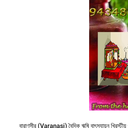
বারাণসীর (Varanasi) বৈদিক ঋষি বাৎস্যায়ন খ্রিস্টীয় প্