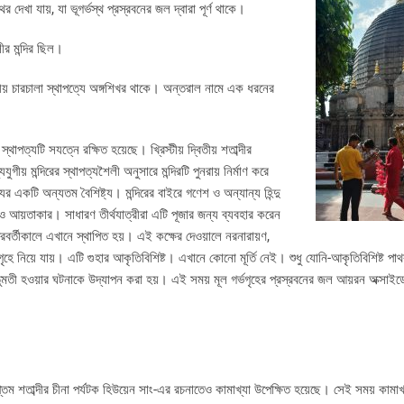
দেখা যায়, যা ভূগর্ভস্থ প্রস্রবনের জল দ্বারা পূর্ণ থাকে।
লীর মন্দির ছিল।
গীয় চারচালা স্থাপত্যে অঙ্গশিখর থাকে। অন্তরাল নামে এক ধরনের
াপত্যটি সযত্নে রক্ষিত হয়েছে। খ্রিস্টীয় দ্বিতীয় শতাব্দীর
ীয় মন্দিরের স্থাপত্যশৈলী অনুসারে মন্দিরটি পুনরায় নির্মাণ করে
ের একটি অন্যতম বৈশিষ্ট্য। মন্দিরের বাইরে গণেশ ও অন্যান্য হিন্দু
হৎ ও আয়তাকার। সাধারণ তীর্থযাত্রীরা এটি পূজার জন্য ব্যবহার করেন
রবর্তীকালে এখানে স্থাপিত হয়। এই কক্ষের দেওয়ালে নরনারায়ণ,
ে নিয়ে যায়। এটি গুহার আকৃতিবিশিষ্ট। এখানে কোনো মূর্তি নেই। শুধু যোনি-আকৃতিবিশিষ্ট পাথর
তুমতী হওয়ার ঘটনাকে উদ্‌যাপন করা হয়। এই সময় মূল গর্ভগৃহের প্রস্রবনের জল আয়রন অক্সাইড
্তম শতাব্দীর চীনা পর্যটক হিউয়েন সাং-এর রচনাতেও কামাখ্যা উপেক্ষিত হয়েছে। সেই সময় কামাখ