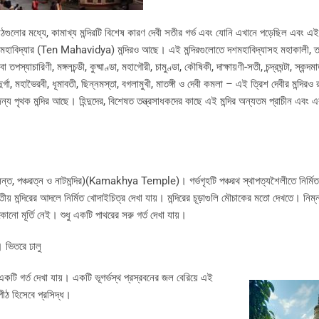
লোর মধ্যে, কামাখ্য মন্দিরটি বিশেষ কারণ দেবী সতীর গর্ভ এবং যোনি এখানে পড়েছিল এবং এই
রে দশমহাবিদ্যার (Ten Mahavidya) মন্দিরও আছে। এই মন্দিরগুলোতে দশমহাবিদ্যাসহ মহাকালী, তা
া তপস্যাচারিণী, মঙ্গলচন্ডী, কুষ্মাণ্ডা, মহাগৌরী, চামুণ্ডা, কৌষিকী, দাক্ষায়ণী-সতী, চন্দ্রঘন্টা, স্কন্দম
ুর্গা, মহাভৈরবী, ধূমাবতী, ছিন্নমস্তা, বগলামুখী, মাতঙ্গী ও দেবী কমলা – এই ত্রিশ দেবীর মন্দির
ের জন্য পৃথক মন্দির আছে। হিন্দুদের, বিশেষত তন্ত্রসাধকদের কাছে এই মন্দির অন্যতম প্রাচীন এবং 
াম চলন্ত, পঞ্চরত্ন ও নাটমন্দির)(Kamakhya Temple)। গর্ভগৃহটি পঞ্চরথ স্থাপত্যশৈলীতে নির্ম
রতীয় মন্দিরের আদলে নির্মিত খোদাইচিত্র দেখা যায়। মন্দিরের চূড়াগুলি মৌচাকের মতো দেখতে। নিম
কোনো মূর্তি নেই। শুধু একটি পাথরের সরু গর্ত দেখা যায়।
। ভিতরে ঢালু
কটি গর্ত দেখা যায়। একটি ভূগর্ভস্থ প্রস্রবনের জল বেরিয়ে এই
পীঠ হিসেবে প্রসিদ্ধ।