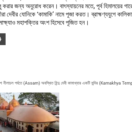
লু করার জন্য অনুরোধ করেন। বাৎস্যায়নের মতে, পূর্ব হিমালয়ের গার
ীরা দেবীর যোনিকে ‘কামাকি’ নামে পূজা করত। ব্রাহ্মণ্যযুগে কালিকা
াক্ষ্যাও মহাশক্তির অংশ হিসেবে পূজিত হন।
মাংশে নীলাচল পর্বতে (Assam) অবস্থিত হিন্দু দেবী কামাখ্যার একটি মন্দির (Kamakhya Te