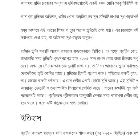
কামাখ্যা মন্দির চত্বরের অন্যান্য মন্দিরগুলোতেই একই রকম যোনি-আকৃতিবিশিষ্ট পাথর 
কামাখ্যা মন্দিরের অধিষ্ঠান, এটির থেকে অনূমিত হয় মূল মন্দিরটি নাগারা স্থাপত্যশৈ
মধ্য আসামে এই ধরনের শিখর বা চূড়া অনেক মন্দিরেই দেখা যায়। এর চারপাশে বঙ্
স্থাপত্য দেখা যায়, যা আটচালা স্থাপত্যের অনুরূপ।
বর্তমান মন্দির ভবনটি অহোম রাজাদের রাজত্বকালে নির্মিত। এর মধ্যে প্রাচীন কোচ স্থ
মাঝামাঝি সময় মন্দিরটি ধ্বংসপ্রাপ্ত হলে ১৫৬৫ সাল নাগাদ কোচ রাজা চিলরায় মধ্যযুগ
দেন। এখন যে মৌচাক-আকারের চূড়াটি দেখা যায়, তা নিম্ন আসামের মন্দির স্থাপত্য
দেবদেবীদের মূর্তি খোদিত আছে। মন্দিরের তিনটি প্রধান কক্ষ। পশ্চিমের কক্ষটি বৃ
না। মাঝের কক্ষটি বর্গাকার। এখানে দেবীর একটি ছোটো মূর্তি আছে। এই মূর্তিটি প
অন্যান্য দেবদেবী ও তৎসম্পর্কিত শিলালেখ খোদিত আছে। মাঝের কক্ষটিই মূল গর্ভগৃহ
প্রস্রবনটি আছে। প্রতিবছর গ্রীষ্মকালে অম্বুবাচী মেলার সময় কামাখ্যা দেবীর ঋ
হয়ে থাকে। ফলে এটি ঋতুস্রাবের মতো দেখায়।
ইতিহাস
প্রাচীন কামরূপ রাজ্যের বর্মণ রাজবংশের শাসনকালে (৩৫০-৬৫০ খ্রিষ্টাব্দ) এবং সপ