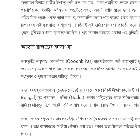
অব্রাহ্মণ কিরাত জাতীয় উপাস্য দেবী মনে করা হত। নবম শতাব্দীতে ম্লেচ্ছ রাজব
প্রমাণিত হয় খ্রিস্টীয় অষ্টম-নবম শতাব্দীতে এখানে একটি বিশাল মন্দির ছিল। 
ঐতিহাসিক প্রমাণ থেকে জানা যায় যে, আলাউদ্দিন হুসেন শাহ কামতা রাজ্য ক্রামণ 
বিশ্বসিংহ এই ধ্বংসাবশেষ খুজে পান। তিনিই এই মন্দিরে পূজার পুনর্প্রবর্তন করেন। ত
পুরনো মন্দিরের উপাদান ব্যবহৃত হয়েছিল। পরে অহোম রাজ্যের রাজারা এই মন্দিরটি
অহোম রাজত্বে কামাখ্যা
জনশ্রুতি অনুসারে, কোচবিহার (Coochbihar) রাজপরিবারকে দেবী কামাখ্যাই পূজা
হয়ে ওঠে। ১৬৫৮ সালে অহোম রাজা জয়ধ্বজ সিংহ নিম্ন আসাম জয় করলে এই মন্দির
সংস্কার ও পৃষ্ঠপোষকতার দায়িত্ব নিতেন।
রুদ্র সিংহ (রাজত্বকাল (১৬৯৬-১৭১৪) বৃদ্ধবয়সে গুরুর নিকট দীক্ষাগ্রহণের ইচ্ছ
Bengal) দূত পাঠালেন। নদিয়া (Nadia) জেলার শান্তিপুরের কাছে মালিপোতার বিশ
মন্দিরের দায়িত্ব দিলে, তবেই তিনি আসাম যাবেন। রাজা নিজে দীক্ষা না নিলেও, তার প
রুদ্র সিংহের মৃত্যুর পর তার জ্যেষ্ঠপুত্র শিব সিংহ (রাজত্বকাল ১৭১৪-১৭৪৪) রাজা
তাকে ও তার বংশধরদের পর্বতীয়া গোঁসাই বলা হত। কারণ তারা নীলাচল পর্বতের উ
শিষ্য।