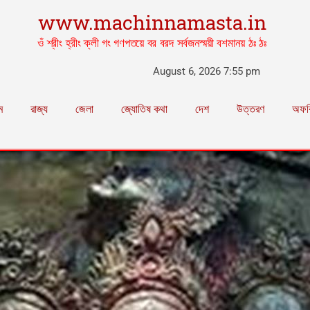
www.machinnamasta.in
ওঁ শ্রীং হ্রীং ক্লী গং গণপতয়ে বর বরদ সর্বজনস্ময়ী বশমানয় ঠঃ ঠঃ
August 6, 2026 7:55 pm
ম
রাজ্য
জেলা
জ্যোতিষ কথা
দেশ
উত্তরণ
অফব