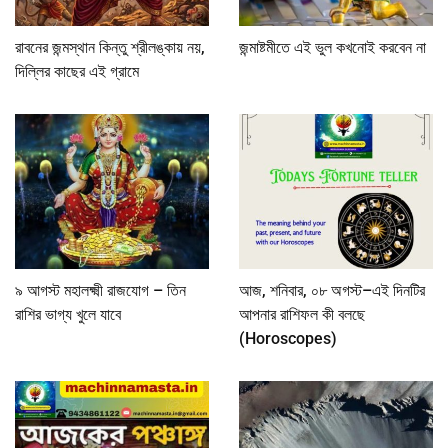
রাবনের জন্মস্থান কিন্তু শ্রীলঙ্কায় নয়,
জন্মাষ্টমীতে এই ভুল কখনোই করবেন না
দিল্লির কাছের এই গ্রামে
৯ আগস্ট মহালক্ষ্মী রাজযোগ – তিন
আজ, শনিবার, ০৮ অগস্ট–এই দিনটির
রাশির ভাগ্য খুলে যাবে
আপনার রাশিফল কী বলছে
(Horoscopes)