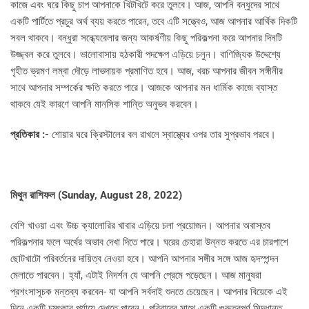
কাজে এবং ঘরে কিছু চাপ আপনাকে খিটখিটে করে তুলবে। আজ, আপনি বন্ধুদের সাথে
একটি পার্টিতে প্রচুর অর্থ ব্যয় করতে পারেন, তবে এটি সত্ত্বেও, আজ আপনার আর্থিক দিকটি
সবল থাকবে। বন্ধুরা সন্ধ্যেবেলার জন্য আকর্ষণীয় কিছু পরিকল্পনা করে আপনার দিনটি
উজ্জ্বল করে তুলবে। ভালোবাসায় হঠকারী পদক্ষেপ এড়িয়ে চলুন। বাণিজ্যিক উদ্দেশ্যে
গৃহীত ভ্রমণ লম্বা দৌড়ে লাভদায়ক প্রমাণিত হবে। আজ, খরচ আপনার জীবন সঙ্গীনীর
সাথে আপনার সম্পর্কের ক্ষতি করতে পারে। আজকে আপনার মন ধার্মিক কাজে ব্যাস্ত
থাকবে যেই কারণে আপনি মানসিক শান্তি অনুভব করবেন।
প্রতিকার :-
শোয়ার ঘরে ক্রিস্টালের বল রাখলে স্বাস্থ্যের ওপর তার সুপ্রভাব পরবে।
মিথুন রাশিফল (
Sunday, August 28, 2022)
বেশি খাওয়া এবং উচ্চ ক্যালোরির খাবার এড়িয়ে চলা প্রয়োজন। আপনার অবাস্তব
পরিকল্পনার ফলে অর্থের অভাব দেখা দিতে পারে। ঘরের চেহারা উন্নত করতে এর চারপাশে
ছোটখাটো পরিবর্তনের দায়িত্ব নেওয়া হবে। আপনি আপনার সঙ্গীর সঙ্গে আজ হৃদস্পন্দন
মেলাতে পারবেন। হ্যাঁ, এটাই নিদর্শন যে আপনি প্রেমে পড়েছেন। আজ মানুষরা
প্রশংসাসূচক মন্তব্য করবেন- যা আপনি সর্বদাই শুনতে চেয়েছেন। আপনার বিয়েকে এই
দিনে একটি চমৎকার পর্যায়ে দেখতে পাবেন। পরিবারের সাথে একটি গুরুত্বপূর্ণ সিদ্ধান্ত