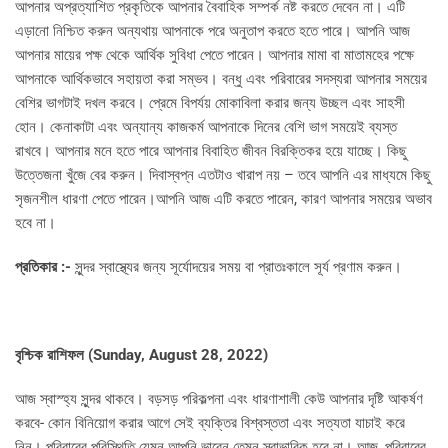
আপনার অপ্রত্যাশিত প্রকৃতিকে আপনার বৈবাহিক সম্পর্ক নষ্ট করতে দেবেন না। এটি
এড়ানো নিশ্চিত করুন অন্যথায় আপনাকে পরে অনুতাপ করতে হতে পারে। আপনি আজ
আপনার মায়ের পক্ষ থেকে আর্থিক সুবিধা পেতে পারেন। আপনার মামা বা মাতামহের পক্ষে
আপনাকে আর্থিকভাবে সহায়তা করা সম্ভব। বন্ধু এবং পরিবারের সদস্যরা আপনার সময়ের
বেশির ভাগটাই দখল করবে। প্রেমে বিপর্যয় মোকাবিলা করার জন্য উচ্ছল এবং সাহসী
হোন। কেনাকাটা এবং অন্যান্য কাজকর্ম আপনাকে দিনের বেশি ভাগ সময়েই ব্যস্ত
রাখবে। আপনার মনে হতে পারে আপনার বিবাহিত জীবন বিরক্তিকর হয়ে যাচ্ছে। কিছু
উত্তেজনা খুঁজে বের করুন। দিবাস্বপ্ন এতটাও খারাপ নয় – তবে আপনি এর মাধ্যমে কিছু
সৃজনশীল ধারণা পেতে পারেন।আপনি আজ এটি করতে পারেন, কারণ আপনার সময়ের অভাব
হবে না।
প্রতিকার :-
সুন্দর স্বাস্থ্যের জন্য সূর্যোদয়ের সময় বা প্রাতঃকালে সূর্য প্রণাম করুন।
বৃশ্চিক রাশিফল (
Sunday, August 28, 2022)
আজ স্বাস্হ্য সুন্দর থাকবে। বড়সড় পরিকল্পনা এবং ধারণাশালী কেউ আপনার দৃষ্টি আকর্ষণ
করবে- কোন বিনিয়োগ করার আগে সেই ব্যক্তির বিশ্বস্ততা এবং সত্যতা যাচাই করে
নিন। পরিবারের পরিস্থিতি যেমন আপনি ভাবেন তেমন স্বাভাবিক হবে না। আজ, পরিবারের