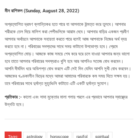
মীন রাশিফল (
Sunday, August 28, 2022)
অপ্রত্যাশিত ভ্রমণ ক্লান্তিকর হতে পারে যা আপনাকে উন্মত্ত করে তুলবে। আপনার
শরীরকে তেল দিয়ে মালিশ করা পেশীগুলিকে আরাম দেবে। আপনার বাড়ির একজন প্রবীণ
আপনার অর্থায়নে আপনাকে সহায়তা করতে পারে বলেই আজ আপনাকে নিজের অর্থ ব্যয়
করতে হবে না। পরিবারের সদস্যদের সাথে সময় কাটানো উপভোগ্য হবে। প্রেমে
অপ্রত্যাশিত মোড়। আজকে কাজ সময়ে শেষ করে ঘরে চলে যাওয়া আপনার জন্য ভালো
হবে তাতে আপনার পরিবারের সদস্যরাও খুশি হবে আর আপনিও সতেজ বোধ করবেন।
আপনি দীর্ঘদিন ধরে অভিশপ্ত বোধ করলে এটি সেই দিন যেদিন আপনি সুখী বোধ করবেন।
আজকের খণ্ডকালীন ভিড়ের মধ্যে আমরা আমাদের পরিবারকে কম সময় দিতে সক্ষম হয়।
তবে পরিবারের সাথে দুর্দান্ত মুহূর্তগুলি কাটাতে এটি একটি দুর্দান্ত সুযোগ।
প্রতিকার :-
কালো এবং সাদা মুক্তোর মালা গলায় পরলে এর প্রভাবে আপনার স্বাস্থ্যের
উন্নতি হবে।
Tags:
astrology
horoscope
rasifol
spiritual