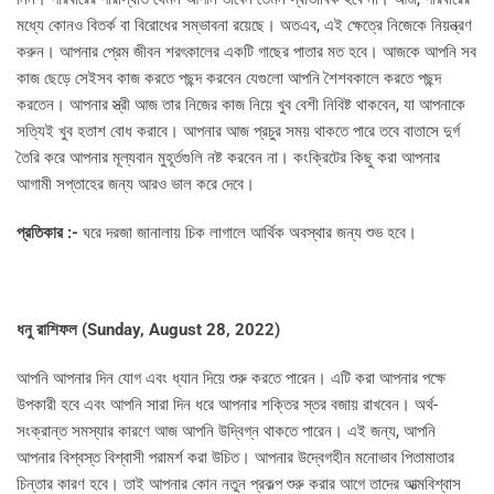
মধ্যে কোনও বিতর্ক বা বিরোধের সম্ভাবনা রয়েছে। অতএব, এই ক্ষেত্রে নিজেকে নিয়ন্ত্রণ
করুন। আপনার প্রেম জীবন শরৎকালের একটি গাছের পাতার মত হবে। আজকে আপনি সব
কাজ ছেড়ে সেইসব কাজ করতে পছন্দ করবেন যেগুলো আপনি শৈশবকালে করতে পছন্দ
করতেন। আপনার স্ত্রী আজ তার নিজের কাজ নিয়ে খুব বেশী নিবিষ্ট থাকবেন, যা আপনাকে
সত্যিই খুব হতাশ বোধ করাবে। আপনার আজ প্রচুর সময় থাকতে পারে তবে বাতাসে দুর্গ
তৈরি করে আপনার মূল্যবান মুহূর্তগুলি নষ্ট করবেন না। কংক্রিটের কিছু করা আপনার
আগামী সপ্তাহের জন্য আরও ভাল করে দেবে।
প্রতিকার :-
ঘরে দরজা জানালায় চিক লাগালে আর্থিক অবস্থার জন্য শুভ হবে।
ধনু রাশিফল (
Sunday, August 28, 2022)
আপনি আপনার দিন যোগ এবং ধ্যান দিয়ে শুরু করতে পারেন। এটি করা আপনার পক্ষে
উপকারী হবে এবং আপনি সারা দিন ধরে আপনার শক্তির স্তর বজায় রাখবেন। অর্থ-
সংক্রান্ত সমস্যার কারণে আজ আপনি উদ্বিগ্ন থাকতে পারেন। এই জন্য, আপনি
আপনার বিশ্বস্ত বিশ্বাসী পরামর্শ করা উচিত। আপনার উদ্বেগহীন মনোভাব পিতামাতার
চিন্তার কারণ হবে। তাই আপনার কোন নতুন প্রকল্প শুরু করার আগে তাদের আত্মবিশ্বাস