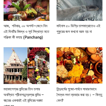
আজ, শনিবার, ০৮ অগস্ট–জেনে নিন
মাইনাস ৫০ ডিগ্রি তাপমাত্রাতেও এই
এই দিনটির বিশুদ্ধ ও সূর্য সিদ্ধান্ত মতে
পুকুরের জল কখনো বরফ হয় না
পঞ্জিকা কী বলছে (Panchang)
মহাকালেশ্বর মন্দিরের তিন তলায়
হিন্দুধর্মের পুজো-পার্বনে সাধারণভাবে
অবস্থিত শ্রীনাগচন্দ্রেশ্বর মন্দির –
সৈন্ধব লবণ ব্যবহার করা হয়। – কিন্তু
বছরের একবারই এই মন্দিরের দরজা
কেন?