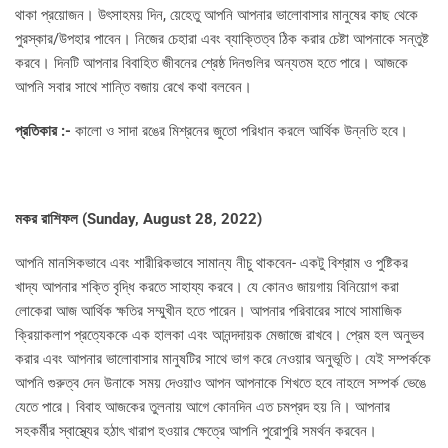
থাকা প্রয়োজন। উৎসাহময় দিন, য়েহেতু আপনি আপনার ভালোবাসার মানুষের কাছ থেকে
পুরস্কার/উপহার পাবেন। নিজের চেহারা এবং ব্যাক্তিত্ব ঠিক করার চেষ্টা আপনাকে সন্তুষ্ট
করবে। দিনটি আপনার বিবাহিত জীবনের শ্রেষ্ঠ দিনগুলির অন্যতম হতে পারে। আজকে
আপনি সবার সাথে শান্তি বজায় রেখে কথা বলবেন।
প্রতিকার :-
কালো ও সাদা রঙের মিশ্রনের জুতো পরিধান করলে আর্থিক উন্নতি হবে।
মকর রাশিফল (
Sunday, August 28, 2022)
আপনি মানসিকভাবে এবং শারীরিকভাবে সামান্য নীচু থাকবেন- একটু বিশ্রাম ও পুষ্টিকর
খাদ্য আপনার শক্তি বৃদ্ধি করতে সাহায্য করবে। যে কোনও জায়গায় বিনিয়োগ করা
লোকেরা আজ আর্থিক ক্ষতির সম্মুখীন হতে পারেন। আপনার পরিবারের সাথে সামাজিক
ক্রিয়াকলাপ প্রত্যেককে এক হালকা এবং আনন্দদায়ক মেজাজে রাখবে। প্রেম হল অনুভব
করার এবং আপনার ভালোবাসার মানুষটির সাথে ভাগ করে নেওয়ার অনুভূতি। যেই সম্পর্ককে
আপনি গুরুত্ব দেন উনাকে সময় দেওয়াও আপন আপনাকে শিখতে হবে নাহলে সম্পর্ক ভেঙে
যেতে পারে। বিবাহ আজকের তুলনায় আগে কোনদিন এত চমপ্রদ হয় নি। আপনার
সহকর্মীর স্বাস্থ্যের হঠাৎ খারাপ হওয়ার ক্ষেত্রে আপনি পুরোপুরি সমর্থন করবেন।