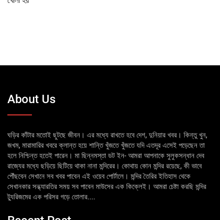
খোলা হয়
About Us
ঘড়ির কাঁটার মতোই ছুটছে জীবন। এর মধ্যে রাখতে হবে দেশ, দুনিয়ার খবর। কিন্তু খুন,
জখম, মারামারির খবরে ক্লান্ত হয়ে শান্তি খুঁজতে খুঁজতে যদি এতদূর এসেই পড়েছেন তা
হলে নিশ্চিন্ত হতেই পারেন। মা ছিন্নমস্তা ডট ইন- আমরা আপনাকে সুলুকসন্ধান দেব
রাজ্যের মধ্যে ছড়িয়ে ছিটিয়ে থাকা নানা মন্দিরের। কোথায় কোন মন্দির রয়েছে, কী ভাবে
পৌঁছবেন সেখানে সব খবর পাবেন এই ওয়েব পোর্টালে। মন্দির তৈরির ইতিহাস থেকে
সেখানকার সন্ধ্যারতির সময় সব পাবেন মাউসের এক কিক্লেই। আমরা চেষ্টা করছি মন্দির
ট্যুরিজমের এক পরিসর গড়ে তোলার....