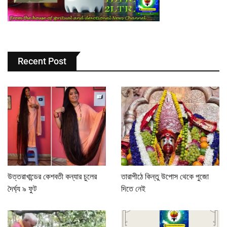
Recent Post
উত্তরাখান্ডের কেশবতী কন্যার চুলের
তারাপীঠে কিন্তু উপোস থেকে পুজো
দৈর্ঘ্য ৯ ফুট
দিতে নেই