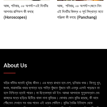
আজ, শনিবার, ০৮ অগস্ট–এই দিনটির
আজ, শনিবার, ০৮ অগস্ট–জেনে নিন
আপনার রাশিফল কী বলছে
এই দিনটির বিশুদ্ধ ও সূর্য সিদ্ধান্ত মতে
(Horoscopes)
পঞ্জিকা কী বলছে (Panchang)
About Us
ঘড়ির কাঁটার মতোই ছুটছে জীবন। এর মধ্যে রাখতে হবে দেশ, দুনিয়ার খবর। কিন্তু খুন,
জখম, মারামারির খবরে ক্লান্ত হয়ে শান্তি খুঁজতে খুঁজতে যদি এতদূর এসেই পড়েছেন তা
হলে নিশ্চিন্ত হতেই পারেন। মা ছিন্নমস্তা ডট ইন- আমরা আপনাকে সুলুকসন্ধান দেব
রাজ্যের মধ্যে ছড়িয়ে ছিটিয়ে থাকা নানা মন্দিরের। কোথায় কোন মন্দির রয়েছে, কী ভাবে
পৌঁছবেন সেখানে সব খবর পাবেন এই ওয়েব পোর্টালে। মন্দির তৈরির ইতিহাস থেকে