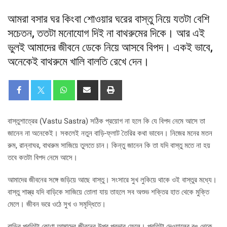
আমরা বসার ঘর কিংবা শোওয়ার ঘরের বাস্তু নিয়ে যতটা বেশি
সচেতন, ততটা মনোযোগ দিই না বাথরুমের দিকে। আর এই
ভুলই আমাদের জীবনে ডেকে নিয়ে আসবে বিপদ। একই ভাবে,
অনেকেই বাথরুমে খালি বালতি রেখে দেন।
বাস্তুশাত্রের (Vastu Sastra) সঠিক প্রয়োগ না হলে কি যে বিপদ নেমে আসে তা
জানেন না অনেকেই। সকলেই নতুন বাড়ি-ফ্লাট তৈরির কথা ভাবেন। নিজের মনের মতন
রুম, রান্নাঘর, বাথরুম সাজিয়ে তুলতে চান। কিন্তু জানেন কি তা যদি বাস্তু মতে না হয়
তবে কতটা বিপদ নেমে আসে।
আমাদের জীবনের সঙ্গে জড়িয়ে আছে বাস্তু। সংসারে সুখ লুকিয়ে থাকে ওই বাস্তুর মধ্যে।
বাস্তু শাস্ত্র যদি বাড়িকে সাজিয়ে তোলা যায় তাহলে সব অশুভ শক্তির হাত থেকে মুক্তি
মেলে। জীবন ভরে ওঠে সুখ ও সমৃদ্ধিতে।
বাড়ির প্রতিটা কোণা আমাদের জীবনের উপর প্রভাব ফেলে। প্রতিটা দেওয়ালের রঙ থেকে