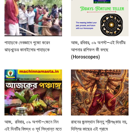
পাহাড়কে দেবজ্ঞানে পুজো করেন
আজ, রবিবার, ০৯ অগস্ট–এই দিনটির
ঝাড়খন্ডের কানাইসোর পাহাড়কে
আপনার রাশিফল কী বলছে
(Horoscopes)
আজ, রবিবার, ০৯ অগস্ট–জেনে নিন
রাবনের জন্মস্থান কিন্তু শ্রীলঙ্কায় নয়,
এই দিনটির বিশুদ্ধ ও সূর্য সিদ্ধান্ত মতে
দিল্লির কাছের এই গ্রামে