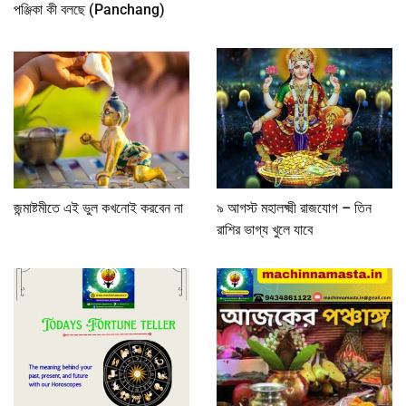
পঞ্জিকা কী বলছে (Panchang)
জন্মাষ্টমীতে এই ভুল কখনোই করবেন না
৯ আগস্ট মহালক্ষ্মী রাজযোগ – তিন
রাশির ভাগ্য খুলে যাবে