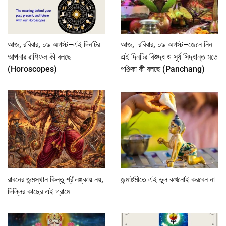
আজ, রবিবার, ০৯ অগস্ট–এই দিনটির
আজ, রবিবার, ০৯ অগস্ট–জেনে নিন
আপনার রাশিফল কী বলছে
এই দিনটির বিশুদ্ধ ও সূর্য সিদ্ধান্ত মতে
(Horoscopes)
পঞ্জিকা কী বলছে (Panchang)
রাবনের জন্মস্থান কিন্তু শ্রীলঙ্কায় নয়,
জন্মাষ্টমীতে এই ভুল কখনোই করবেন না
দিল্লির কাছের এই গ্রামে