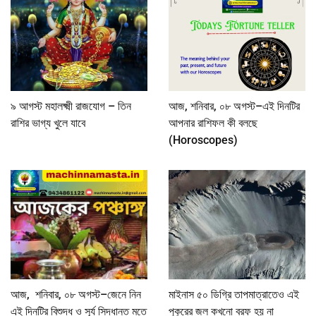
৯ আগস্ট মহালক্ষ্মী রাজযোগ – তিন
আজ, শনিবার, ০৮ অগস্ট–এই দিনটির
রাশির ভাগ্য খুলে যাবে
আপনার রাশিফল কী বলছে
(Horoscopes)
আজ, শনিবার, ০৮ অগস্ট–জেনে নিন
মাইনাস ৫০ ডিগ্রি তাপমাত্রাতেও এই
এই দিনটির বিশুদ্ধ ও সূর্য সিদ্ধান্ত মতে
পুকুরের জল কখনো বরফ হয় না