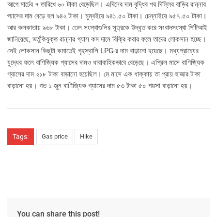
আগে মার্চের ৭ তারিখে ৬০ টাকা বেড়েছিল। এদিনের দাম বৃদ্ধির পর দিল্লির বাড়ির রান্নার
গ্য়াসের দাম বেড়ে হল ৯৪২ টাকা। মুম্বইয়ে ৯৪১.৫০ টাকা। চেন্নাইয়ে ৯৫৭.৫০ টাকা।
আর কলকাতায় ৯৬৮ টাকা। তেল সংস্থাগুলির সূত্রকে উদ্ধৃত করে সংবাদসংস্থা পিটিআই
জানিয়েছে, ভর্তুকিযুক্ত রান্নার গ্যাস কম দামে বিক্রি করার ফলে তাদের লোকসান হচ্ছে।
সেই লোকসান কিছুটা কমাতেই গৃহস্থালি LPG-র দাম বাড়ানো হয়েছে। মধ্যপ্রাচ্যের
যুদ্ধের ফলে বাণিজ্যিক গ্যাসের দামও ধারাবাহিকভাবে বেড়েছে। এপ্রিল মাসে বাণিজ্যিক
গ্যাসের দাম ২১৮ টাকা বাড়ানো হয়েছিল। মে মাসে এক ধাক্কায় তা প্রায় হাজার টাকা
বাড়ানো হয়। গত ১ জুন বাণিজ্যিক গ্যাসের দাম ৫৩ টাকা ৫০ পয়সা বাড়ানো হয়।
Tags:
Gas price
Hike
You can share this post!