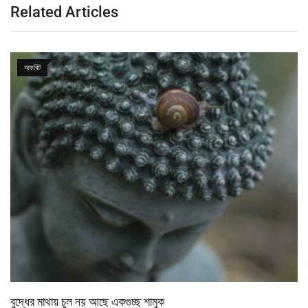
Related Articles
অফবিট
বুদ্ধের মাথায় চুল নয় আছে একগুচ্ছ শামুক