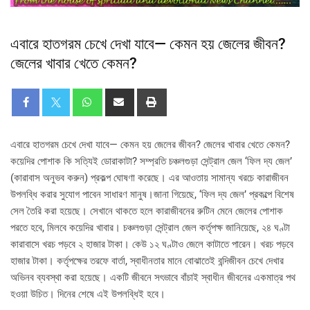
এবারে হাতগরম চেখে দেখা যাবে— কেমন হয় জেলের জীবন?
জেলের খাবার খেতে কেমন?
এবারে হাতগরম চেখে দেখা যাবে— কেমন হয় জেলের জীবন? জেলের খাবার খেতে কেমন?
কয়েদির পোশাক কি সত্যিই ডোরাকাটা? সম্প্রতি চঞ্চলগুড়া সেন্ট্রাল জেল ‘ফিল দ্য জেল’
(কারাবাস অনুভব করুন) প্রকল্প ঘোষণা করেছে। এর আওতায় সামান্য খরচে কারাজীবন
উপলব্ধি করার সুযোগ পাবেন সাধারণ মানুষ।জানা গিয়েছে, ‘ফিল দ্য জেল’ প্রকল্পে বিশেষ
সেল তৈরি করা হয়েছে। সেখানে থাকতে হলে কারাজীবনের রুটিন মেনে জেলের পোশাক
পরতে হবে, মিলবে কয়েদির খাবার। চঞ্চলগুড়া সেন্ট্রাল জেল কর্তৃপক্ষ জানিয়েছে, ২৪ ঘণ্টা
কারাবাসে খরচ পড়বে ২ হাজার টাকা। কেউ ১২ ঘণ্টাও জেলে কাটাতে পারেন। খরচ পড়বে
হাজার টাকা। কর্তৃপক্ষের তরফে বার্তা, স্বাধীনতার মানে বোঝাতেই বন্দিজীবন চেখে দেখার
অভিনব ব্যবস্থা করা হয়েছে। একটি জীবনে সৎভাবে বাঁচাই স্বাধীন জীবনের একমাত্র পথ
হওয়া উচিত। দিনের শেষে এই উপলব্ধিই হবে।