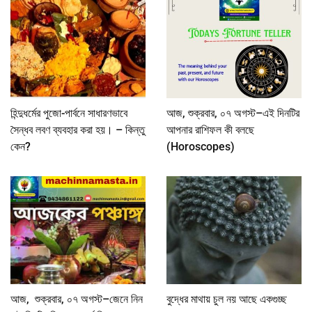
হিন্দুধর্মের পুজো-পার্বনে সাধারণভাবে
আজ, শুক্রবার, ০৭ অগস্ট–এই দিনটির
সৈন্ধব লবণ ব্যবহার করা হয়। – কিন্তু
আপনার রাশিফল কী বলছে
কেন?
(Horoscopes)
আজ, শুক্রবার, ০৭ অগস্ট–জেনে নিন
বুদ্ধের মাথায় চুল নয় আছে একগুচ্ছ