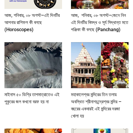
আজ, শনিবার, ০৮ অগস্ট–এই দিনটির
আজ, শনিবার, ০৮ অগস্ট–জেনে নিন
আপনার রাশিফল কী বলছে
এই দিনটির বিশুদ্ধ ও সূর্য সিদ্ধান্ত মতে
(Horoscopes)
পঞ্জিকা কী বলছে (Panchang)
মাইনাস ৫০ ডিগ্রি তাপমাত্রাতেও এই
মহাকালেশ্বর মন্দিরের তিন তলায়
পুকুরের জল কখনো বরফ হয় না
অবস্থিত শ্রীনাগচন্দ্রেশ্বর মন্দির –
বছরের একবারই এই মন্দিরের দরজা
খোলা হয়