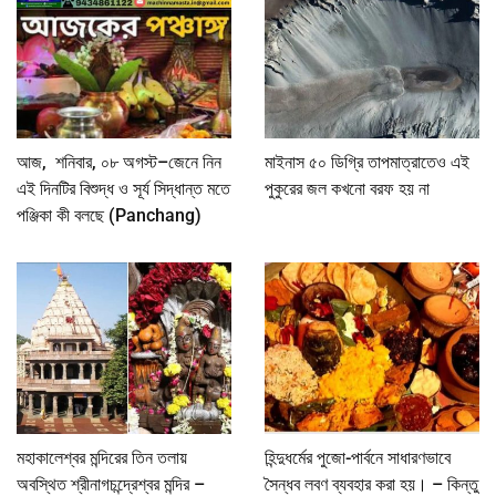
আজ, শনিবার, ০৮ অগস্ট–জেনে নিন
মাইনাস ৫০ ডিগ্রি তাপমাত্রাতেও এই
এই দিনটির বিশুদ্ধ ও সূর্য সিদ্ধান্ত মতে
পুকুরের জল কখনো বরফ হয় না
পঞ্জিকা কী বলছে (Panchang)
মহাকালেশ্বর মন্দিরের তিন তলায়
হিন্দুধর্মের পুজো-পার্বনে সাধারণভাবে
অবস্থিত শ্রীনাগচন্দ্রেশ্বর মন্দির –
সৈন্ধব লবণ ব্যবহার করা হয়। – কিন্তু