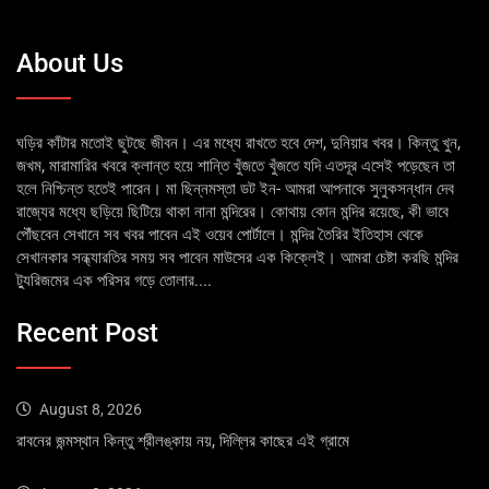
About Us
ঘড়ির কাঁটার মতোই ছুটছে জীবন। এর মধ্যে রাখতে হবে দেশ, দুনিয়ার খবর। কিন্তু খুন,
জখম, মারামারির খবরে ক্লান্ত হয়ে শান্তি খুঁজতে খুঁজতে যদি এতদূর এসেই পড়েছেন তা
হলে নিশ্চিন্ত হতেই পারেন। মা ছিন্নমস্তা ডট ইন- আমরা আপনাকে সুলুকসন্ধান দেব
রাজ্যের মধ্যে ছড়িয়ে ছিটিয়ে থাকা নানা মন্দিরের। কোথায় কোন মন্দির রয়েছে, কী ভাবে
পৌঁছবেন সেখানে সব খবর পাবেন এই ওয়েব পোর্টালে। মন্দির তৈরির ইতিহাস থেকে
সেখানকার সন্ধ্যারতির সময় সব পাবেন মাউসের এক কিক্লেই। আমরা চেষ্টা করছি মন্দির
ট্যুরিজমের এক পরিসর গড়ে তোলার....
Recent Post
August 8, 2026
রাবনের জন্মস্থান কিন্তু শ্রীলঙ্কায় নয়, দিল্লির কাছের এই গ্রামে