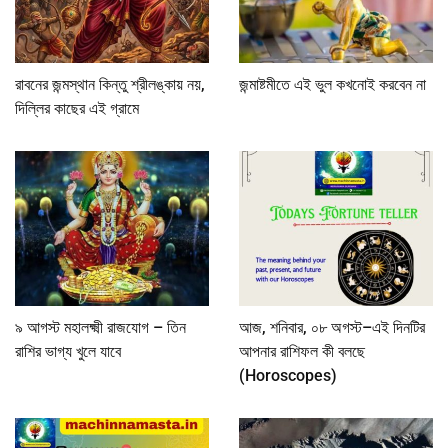
রাবনের জন্মস্থান কিন্তু শ্রীলঙ্কায় নয়,
জন্মাষ্টমীতে এই ভুল কখনোই করবেন না
দিল্লির কাছের এই গ্রামে
৯ আগস্ট মহালক্ষ্মী রাজযোগ – তিন
আজ, শনিবার, ০৮ অগস্ট–এই দিনটির
রাশির ভাগ্য খুলে যাবে
আপনার রাশিফল কী বলছে
(Horoscopes)