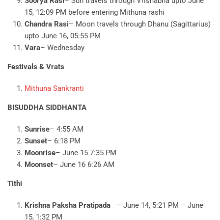
Soorya Rasi
– Sun travels through Vrishabha upto June
15, 12:09 PM before entering Mithuna rashi
Chandra Rasi
– Moon travels through Dhanu (Sagittarius)
upto June 16, 05:55 PM
Vara
– Wednesday
Festivals & Vrats
Mithuna Sankranti
BISUDDHA SIDDHANTA
Sunrise
– 4:55 AM
Sunset
– 6:18 PM
Moonrise
– June 15 7:35 PM
Moonset
– June 16 6:26 AM
Tithi
Krishna Paksha Pratipada
– June 14, 5:21 PM – June
15, 1:32 PM