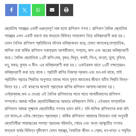
জ্যোতিষ শাস্ত্রের একটি গুরুত্বপূর্ণ অঙ্গ হলো রাশিফল গণনা। রাশিফল বৈদিক জ্যোতিষ
শাস্ত্রের এমন একটি ধারণা যার মাধ্যমে বিভিন্ন সময়কাল নিয়ে ভবিষ্যৎবাণী করা হয়।
যেমন দৈনিক রাশিফল প্রতিদিনের ঘটনার ভবিষ্যকথন করে, তেমন কালকের,সাপ্তাহিক,
মাসিক তথা বার্ষিক রাশিফল যথাক্রমে আগামীকাল, সপ্তাহ, মাস এবং বছরের ভবিষ্যৎবাণী
করে। বৈদিক জ্যোতিষে ১২টি রাশি-মেষ, বৃষভ, মিথুন, কর্কট, সিংহ, কন্যা, তুলা, বৃশ্চিক,
ধনু, মকর, কুম্ভ ও মীন- এর ভবিষ্যদ্বাণী করা হয়। একইরকম ভাবে ২৩টি নক্ষত্রেরও
ভবিষ্যদ্বাণী করা হয়ে থাকে। প্রতিটি রাশির নিজস্ব স্বভাব এবং গুন-ধর্ম থাকে, তাই
প্রতিদিন গ্রহের স্থিতির অনুসারে তাদের সাথে যুক্ত জাতকের জীবনে ঘটিত স্থিতি ভিন্ন-
ভিন্ন হয়। এই কারণের জন্যই প্রত্যেক রাশির রাশিফল আলাদা-আলাদা হয়।
এস্ট্রস্যাজ.কম এ দেওয়া এই দৈনিক রাশিফলের সাথে সাথে আগামীকালের রাশিফল
সম্পর্কেও আমরা সঠিক জ্যোতির্বিজ্ঞানের আধারে ভবিষ্যফল লিখি। এইরকম সাপ্তাহিক
রাশিফলে আমরা সূক্ষ্মতম জ্যোতিষীয় গণনার ধ্যান রাখি। যদি মাসিক রাশিফলের কথা বলি
তো মানদণ্ড এটার ক্ষেত্রেও প্রযোজ্য। বার্ষিক রাশিফলে আমাদের বিদ্যবান তথা অনুভবী
জ্যোতিষীরা সারাবছরের সমস্ত গ্রহদের পরিবর্তন, গোচর এবং অন্য ব্রহ্মান্ডীয় গণনার
মাধ্যমে বর্ষের বিভিন্ন দৃষ্টিকোণ যেমন স্বাস্থ্য, বৈবাহিক জীবন ও প্রেম, ধন-ধান্য ও সমৃদ্ধি