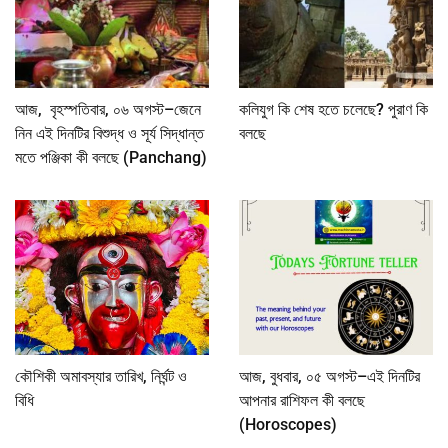
আজ, বৃহস্পতিবার, ০৬ অগস্ট–জেনে
কলিযুগ কি শেষ হতে চলেছে? পুরাণ কি
নিন এই দিনটির বিশুদ্ধ ও সূর্য সিদ্ধান্ত
বলছে
মতে পঞ্জিকা কী বলছে (Panchang)
কৌশিকী অমাবস্যার তারিখ, নির্ঘন্ট ও
আজ, বুধবার, ০৫ অগস্ট–এই দিনটির
বিধি
আপনার রাশিফল কী বলছে
(Horoscopes)