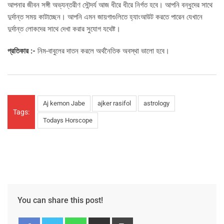
আপনার জীবন সঙ্গী অভ্যন্তরীণ সৌন্দর্য আজ ধীরে ধীরে নির্গত হবে। আপনি বন্ধুদের সাথে
দুর্দান্ত সময় কাটাচ্ছেন। আপনি এমন জায়গাগুলিতে হ্যাংআউট করতে পারেন যেখানে
দুর্দান্ত লোকদের সাথে দেখা করার সুযোগ যথেষ্ট।
প্রতিকার :-
নিম-বাবুলের দাতন করলে অর্থনৈতিক অবস্থা ভালো হবে।
Aj kemon Jabe
ajker rasifol
astrology
Tags:
Todays Horscope
You can share this post!