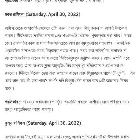
প্রতিকার :-
জীবনে প্রেম বাড়াতে সন্ধেবেলা তুলসী তলায় বাতি দিন।
মকর রাশিফল (
Saturday, April 30, 2022)
অফিস থেকে তাড়াতাড়ি বেরোতে চেষ্টা করুন এবং এমন কিছু করুন যা আপনি উপভোগ
করেন। দীর্ঘসময়ের স্থগিত বকেয়া এবং পাওনাগুলি শেষমেশ পুনরুদ্ধার করা যাবে। ঘরের
কোন মেরামতির কাজ বা সামাজিক জমায়েতে আপনার ব্যস্ত থাকা সম্ভবপর। আকস্মিক
প্রেমঘটিত সাক্ষাৎ আপনাকে বিভ্রান্ত করতে পারে। সফর করা তাৎক্ষণিক ফলাফল না
আনলেও ভবিষ্যত লাভের জন্য ভালো ভিত্তিপ্রস্তর স্থাপন করবে। আজ, আপনি একে
অপরের জন্য একে অপরের সুন্দর অনুভূতিগুলির মধ্যে খুব ঘনিষ্ঠভাবে সংযোগ স্থাপন
করবেন। টিভিতে সিনেমা দেখা এবং আপনার কাছের এবং প্রিয়জনের সাথে চিট-চ্যাট – এর
চেয়ে ভাল আর কী হতে পারে? আপনি যদি কিছুটা চেষ্টা করেন তবে এটি আজকের দিনের
মতো।
প্রতিকার :-
পরিবারে গুরুজনদের পা ছুঁয়ে প্রতিদিন সকালে আশীর্বাদ নিলে পরিবারে সবার
মধ্যে আন্তরিকতা বজায় থাকবে।
কুম্ভ রাশিফল (
Saturday, April 30, 2022)
আপনার জন্য নিছকই আনন্দ এবং মজা-যেহেতু আপনি পূর্ণমাত্রায় জীবন উপভোগ করতে