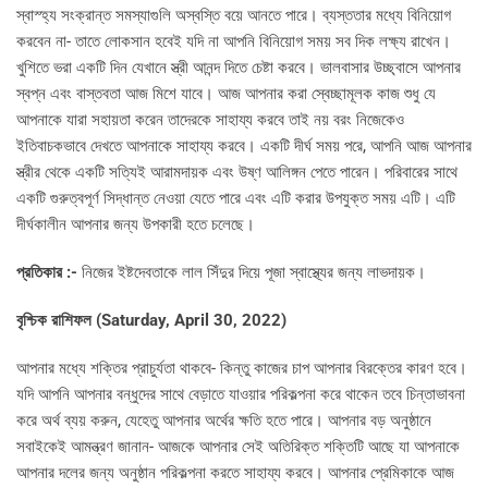
স্বাস্হ্য সংক্রান্ত সমস্যাগুলি অস্বস্তি বয়ে আনতে পারে। ব্যস্ততার মধ্যে বিনিয়োগ
করবেন না- তাতে লোকসান হবেই যদি না আপনি বিনিয়োগ সময় সব দিক লক্ষ্য রাখেন।
খুশিতে ভরা একটি দিন যেখানে স্ত্রী আনন্দ দিতে চেষ্টা করবে। ভালবাসার উচ্ছ্বাসে আপনার
স্বপ্ন এবং বাস্তবতা আজ মিশে যাবে। আজ আপনার করা স্বেচ্ছামূলক কাজ শুধু যে
আপনাকে যারা সহায়তা করেন তাদেরকে সাহায্য করবে তাই নয় বরং নিজেকেও
ইতিবাচকভাবে দেখতে আপনাকে সাহায্য করবে। একটি দীর্ঘ সময় পরে, আপনি আজ আপনার
স্ত্রীর থেকে একটি সত্যিই আরামদায়ক এবং উষ্ণ আলিঙ্গন পেতে পারেন। পরিবারের সাথে
একটি গুরুত্বপূর্ণ সিদ্ধান্ত নেওয়া যেতে পারে এবং এটি করার উপযুক্ত সময় এটি। এটি
দীর্ঘকালীন আপনার জন্য উপকারী হতে চলেছে।
প্রতিকার :-
নিজের ইষ্টদেবতাকে লাল সিঁদুর দিয়ে পূজা স্বাস্থ্যের জন্য লাভদায়ক।
বৃশ্চিক রাশিফল (
Saturday, April 30, 2022)
আপনার মধ্যে শক্তির প্রাচুর্যতা থাকবে- কিন্তু কাজের চাপ আপনার বিরক্তের কারণ হবে।
যদি আপনি আপনার বন্ধুদের সাথে বেড়াতে যাওয়ার পরিকল্পনা করে থাকেন তবে চিন্তাভাবনা
করে অর্থ ব্যয় করুন, যেহেতু আপনার অর্থের ক্ষতি হতে পারে। আপনার বড় অনুষ্ঠানে
সবাইকেই আমন্ত্রণ জানান- আজকে আপনার সেই অতিরিক্ত শক্তিটি আছে যা আপনাকে
আপনার দলের জন্য অনুষ্ঠান পরিকল্পনা করতে সাহায্য করবে। আপনার প্রেমিকাকে আজ