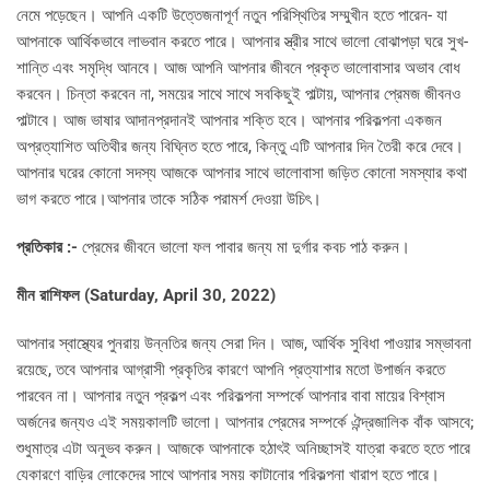
নেমে পড়েছেন। আপনি একটি উত্তেজনাপূর্ণ নতুন পরিস্থিতির সম্মুখীন হতে পারেন- যা
আপনাকে আর্থিকভাবে লাভবান করতে পারে। আপনার স্ত্রীর সাথে ভালো বোঝাপড়া ঘরে সুখ-
শান্তি এবং সমৃদ্ধি আনবে। আজ আপনি আপনার জীবনে প্রকৃত ভালোবাসার অভাব বোধ
করবেন। চিন্তা করবেন না, সময়ের সাথে সাথে সবকিছুই পাল্টায়, আপনার প্রেমজ জীবনও
পাল্টাবে। আজ ভাষার আদানপ্রদানই আপনার শক্তি হবে। আপনার পরিকল্পনা একজন
অপ্রত্যাশিত অতিথীর জন্য বিঘ্নিত হতে পারে, কিন্তু এটি আপনার দিন তৈরী করে দেবে।
আপনার ঘরের কোনো সদস্য আজকে আপনার সাথে ভালোবাসা জড়িত কোনো সমস্যার কথা
ভাগ করতে পারে।আপনার তাকে সঠিক পরামর্শ দেওয়া উচিৎ।
প্রতিকার :-
প্রেমের জীবনে ভালো ফল পাবার জন্য মা দুর্গার কবচ পাঠ করুন।
মীন রাশিফল (
Saturday, April 30, 2022)
আপনার স্বাস্থ্যের পুনরায় উন্নতির জন্য সেরা দিন। আজ, আর্থিক সুবিধা পাওয়ার সম্ভাবনা
রয়েছে, তবে আপনার আগ্রাসী প্রকৃতির কারণে আপনি প্রত্যাশার মতো উপার্জন করতে
পারবেন না। আপনার নতুন প্রকল্প এবং পরিকল্পনা সম্পর্কে আপনার বাবা মায়ের বিশ্বাস
অর্জনের জন্যও এই সময়কালটি ভালো। আপনার প্রেমের সম্পর্কে ঐন্দ্রজালিক বাঁক আসবে;
শুধুমাত্র এটা অনুভব করুন। আজকে আপনাকে হঠাৎই অনিচ্ছাসই যাত্রা করতে হতে পারে
যেকারণে বাড়ির লোকেদের সাথে আপনার সময় কাটানোর পরিকল্পনা খারাপ হতে পারে।