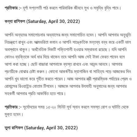
প্রতিকার :-
দূর্গা সপ্তশতী পাঠ করলে পারিবারিক জীবনে সুখ ও সমৃদ্ধি বৃদ্ধি পাবে।
কন্যা রাশিফল (
Saturday, April 30, 2022)
আপনি অন্যদের সমালোচনার অভ্যাসের জন্য সমালোচিত হবেন। আপনি আপনার অনুভূতি
নিয়ন্ত্রণে রাখুন এবং আত্মভরিতা কমান ও আপনি সাঙ্কেতিক মন্তব্য বন্ধ করে একটি ভাল
অবস্থানে থাকুন। অর্থনৈতিক দিকটি শক্তিশালী হওয়ার সম্ভাবনা রয়েছে। যদি আপনি
কোনও ব্যক্তিকে অর্থ ধার দিয়ে থাকেন তবে আপনি আজ সেই টাকা ফেরত পাবেন বলে
আশা করা হচ্ছে। ছোট বাচ্চারা আপনাকে ব্যস্ত রাখবে এবং আনন্দ আনবে। আপনার
প্রণয়ীকে বোঝার চেষ্টা করুন। কোনো আকর্ষণীয় ম্যাগাজিন বা সাহিত্য পড়ে আজকের দিন
আপনি খুব ভালো করে গৃহীত করতে পারেন। আজ আপনার স্ত্রী প্রারম্ভিক পর্যায়ের প্রেম ও
রোমান্সের রিওয়াইন্ড বোতাম টিপবেন। আজকে আপনার উৎসাহী অনুমানের জন্য আপনার
সহকর্মী আপনার প্রতি আকর্ষিত হতে পারে।
প্রতিকার :-
সূর্যোদয়ের সময় ১৫-২০ মিনিট সূর্য স্নান করলে সমস্ত রোগ ও ঘাটতি থেকে
মুক্ত হবেন।
তুলা রাশিফল (
Saturday, April 30, 2022)