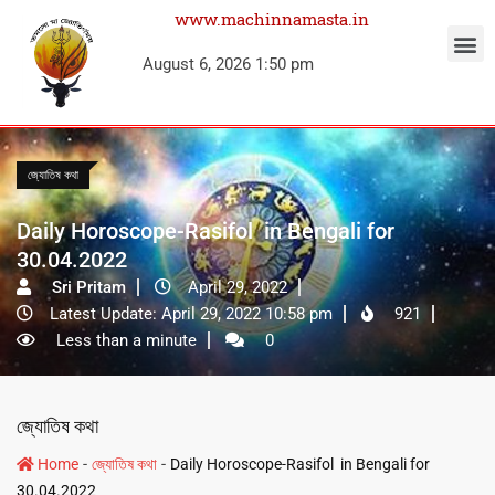
www.machinnamasta.in
August 6, 2026 1:50 pm
জ্যোতিষ কথা
Daily Horoscope-Rasifol in Bengali for
30.04.2022
Sri Pritam
April 29, 2022
Latest Update: April 29, 2022 10:58 pm
921
Less than a minute
0
জ্যোতিষ কথা
-
-
Home
জ্যোতিষ কথা
Daily Horoscope-Rasifol in Bengali for
30.04.2022