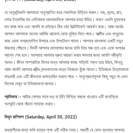
যে অনুভূতিগুলি আপনাকে অনুপ্রাণিত করে সেগুলিকে চিহ্নিত করুন। ভয়, সন্দেহ, রাগ,
লোভ ইত্যাদির মত নেতিবাচক ভাবনাগুলিকে আপনার ছাড়া উচিত। কারণ এগুলি চুম্বকের
মত কাজ করে এবং আপনি যা চাইছেন ঠিক তার উল্টোটাকেই আকর্ষণ করে। আজ অর্থের
আগমন আপনাকে অনেক আর্থিক ঝামেলা থেকে মুক্তি দিতে পারে। আত্মীয় এবং বন্ধুদের
কাছ থেকে অপ্রত্যাশিত উপহার এবং উপঢৌকন পাবেন। আপনার ভালবাসা একটি নতুন
উচ্চতায় পৌছবে। দিনটি আপনার ভালবাসার জনের হাসি দিয়ে শুরু হবে এবং একে অপরের
স্বপ্নে শেষ হবে। সমস্যায় আপনার দ্রুত আচরণ করার ক্ষমতার জন্য আপনি স্বীকৃতি
পাবেন। জীবন সাম্প্রতিক দিনের মধ্যে আপনার কাছে সত্যিই শক্ত হয়ে উঠবে, কিন্তু
আজ আপনি আপনার স্ত্রীর নন্দনকাননের মধ্যে নিজেকে খুঁজে পাবেন। ইতিবাচক চিন্তাভাবনা
যাদুকরী এবং এটি জীবনকে রূপান্তরিত করতে পারে – অনুপ্রেরণামূলক কিছু পড়ুন বা এমন
সিনেমা দেখুন যা ইতিবাচকতা জানায়।
প্রতিকার :-
আটার গোলার সাথে গুড় বা চিনি মিশিয়ে গরুকে খাওয়ান এটি ক্লান্তির
অনভুতি থেকে বাঁচতে সাহায্য করবে।
মিথুন রাশিফল (
Saturday, April 30, 2022)
হৃদরোগীদের জন্য কফি ছাড়ার পক্ষে এটি সঠিক সময়। পরবর্তী যে কোন ব্যবহার আপনার