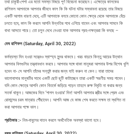
তথা চাকুরী-পেশা এর মতো সমস্ত বিষয়ে পূর্ণ বিবেচনা করেছেন। এক্ষেত্রে কালকের
রাশিফল আপনাকে আপনার জীবনে কাল কি কি ঘটনা ঘটার সম্ভাবনা রয়েছে তার বিষয়ে
একটি আগাম ধারণা দেবে, এটি আপনাকে বলবে কোনো কোন ক্ষেত্র থেকে আপনাকে বেঁচে
চলতে হবে, কাল কি করলে আপনি উন্নতির পথে এগিয়ে যাবেন এবং আপনার সামনে কি
বাধা আসতে পারে। তো চলুন দেখে নেওয়া যাক আপনার গ্রহ-নক্ষত্ররা কি বলছে –
মেষ রাশিফল (
Saturday, April 30, 2022)
কর্মব্যস্ত দিন হওয়া সত্ত্বেও স্বাস্হ্য সুন্দর থাকবে। খরচ বাড়বে কিন্তু আয়ের উত্থান
আপনার বিলগুলির তত্ত্বাবধান করবে। আপনার সঙ্গে থাকা মানুষরা আপনার উপর বিশেষ খুশি
হবেন না- সে আপনি তাঁদের সন্তুষ্ট করার জন্য যাই করুন না কেন। যারা তাদের
ভালোবাসার মানুষটির সাথে একটি ছোট ছুটি কাটাচ্ছেন তারা একটি স্মরণীয় সময় পাবেন।
যদি কোন ক্ষেত্রে আপনি কোন বিতর্কে জড়িয়ে পড়েন তাহলে রুক্ষ বিবৃতি না করার জন্য
সতর্ক থাকুন। আজকের দিনে ‘পাগল হওয়ার’ দিন! আপনি আপনার স্ত্রীর সঙ্গে প্রেম এবং
রোমান্সের চরম মাত্রায় পৌঁছাবেন। আপনি আজ যে কাজ শেষ করতে সক্ষম তা স্থগিত না
করা আপনার পক্ষে ভাল।
প্রতিকার :-
নিম-বাবুলের দাতন করলে অর্থনৈতিক অবস্থা ভালো হবে।
বৃষভ রাশিফল (
Saturday, April 30, 2022)