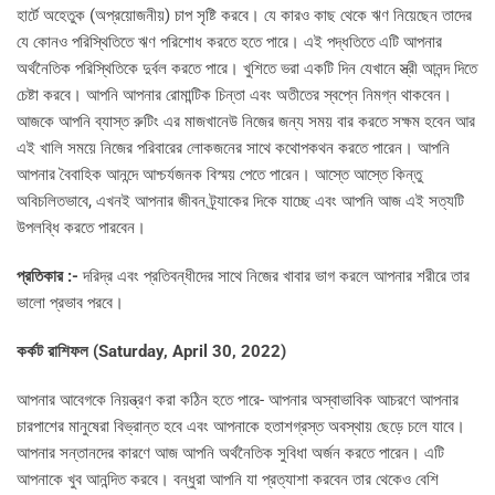
হার্টে অহেতুক (অপ্রয়োজনীয়) চাপ সৃষ্টি করবে। যে কারও কাছ থেকে ঋণ নিয়েছেন তাদের
যে কোনও পরিস্থিতিতে ঋণ পরিশোধ করতে হতে পারে। এই পদ্ধতিতে এটি আপনার
অর্থনৈতিক পরিস্থিতিকে দুর্বল করতে পারে। খুশিতে ভরা একটি দিন যেখানে স্ত্রী আনন্দ দিতে
চেষ্টা করবে। আপনি আপনার রোমান্টিক চিন্তা এবং অতীতের স্বপ্নে নিমগ্ন থাকবেন।
আজকে আপনি ব্যাস্ত রুটিং এর মাজখানেউ নিজের জন্য সময় বার করতে সক্ষম হবেন আর
এই খালি সময়ে নিজের পরিবারের লোকজনের সাথে কথোপকথন করতে পারেন। আপনি
আপনার বৈবাহিক আনন্দে আশ্চর্যজনক বিস্ময় পেতে পারেন। আস্তে আস্তে কিন্তু
অবিচলিতভাবে, এখনই আপনার জীবন ট্র্যাকের দিকে যাচ্ছে এবং আপনি আজ এই সত্যটি
উপলব্ধি করতে পারবেন।
প্রতিকার :-
দরিদ্র এবং প্রতিবন্ধীদের সাথে নিজের খাবার ভাগ করলে আপনার শরীরে তার
ভালো প্রভাব পরবে।
কর্কট রাশিফল (
Saturday, April 30, 2022)
আপনার আবেগকে নিয়ন্ত্রণ করা কঠিন হতে পারে- আপনার অস্বাভাবিক আচরণে আপনার
চারপাশের মানুষেরা বিভ্রান্ত হবে এবং আপনাকে হতাশগ্রস্ত অবস্থায় ছেড়ে চলে যাবে।
আপনার সন্তানদের কারণে আজ আপনি অর্থনৈতিক সুবিধা অর্জন করতে পারেন। এটি
আপনাকে খুব আনন্দিত করবে। বন্ধুরা আপনি যা প্রত্যাশা করবেন তার থেকেও বেশি