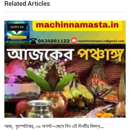
Related Articles
জ্যোতিষ কথা
আজ, বৃহস্পতিবার, ০৬ অগস্ট–জেনে নিন এই দিনটির বিশুদ্ধ…