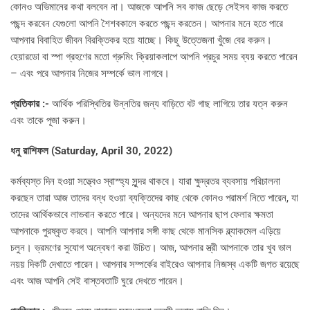
কোনও অভিমানের কথা বলবেন না। আজকে আপনি সব কাজ ছেড়ে সেইসব কাজ করতে
পছন্দ করবেন যেগুলো আপনি শৈশবকালে করতে পছন্দ করতেন। আপনার মনে হতে পারে
আপনার বিবাহিত জীবন বিরক্তিকর হয়ে যাচ্ছে। কিছু উত্তেজনা খুঁজে বের করুন।
হেয়ারডো বা স্পা গ্রহণের মতো গ্রুমিং ক্রিয়াকলাপে আপনি প্রচুর সময় ব্যয় করতে পারেন
– এবং পরে আপনার নিজের সম্পর্কে ভাল লাগবে।
প্রতিকার :-
আর্থিক পরিস্থিতির উন্নতির জন্য বাড়িতে বট গাছ লাগিয়ে তার যত্ন করুন
এবং তাকে পূজা করুন।
ধনু রাশিফল (
Saturday, April 30, 2022)
কর্মব্যস্ত দিন হওয়া সত্ত্বেও স্বাস্হ্য সুন্দর থাকবে। যারা ক্ষুদ্রতর ব্যবসায় পরিচালনা
করছেন তারা আজ তাদের বন্ধ হওয়া ব্যক্তিদের কাছ থেকে কোনও পরামর্শ নিতে পারেন, যা
তাদের আর্থিকভাবে লাভবান করতে পারে। অন্যদের মনে আপনার ছাপ ফেলার ক্ষমতা
আপনাকে পুরষ্কৃত করবে। আপনি আপনার সঙ্গী কাছ থেকে মানসিক ব্ল্যাকমেল এড়িয়ে
চলুন। ভ্রমণের সুযোগ অন্বেষণ করা উচিত। আজ, আপনার স্ত্রী আপনাকে তার খুব ভাল
নয়য় দিকটি দেখাতে পারেন। আপনার সম্পর্কের বাইরেও আপনার নিজস্ব একটি জগত রয়েছে
এবং আজ আপনি সেই বাস্তবতাটি ঘুরে দেখতে পারেন।