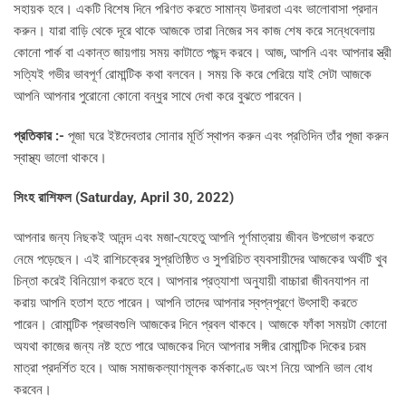
সহায়ক হবে। একটি বিশেষ দিনে পরিণত করতে সামান্য উদারতা এবং ভালোবাসা প্রদান
করুন। যারা বাড়ি থেকে দূরে থাকে আজকে তারা নিজের সব কাজ শেষ করে সন্ধেবেলায়
কোনো পার্ক বা একান্ত জায়গায় সময় কাটাতে পছন্দ করবে। আজ, আপনি এবং আপনার স্ত্রী
সত্যিই গভীর ভাবপূর্ণ রোমান্টিক কথা বলবেন। সময় কি করে পেরিয়ে যাই সেটা আজকে
আপনি আপনার পুরোনো কোনো বন্ধুর সাথে দেখা করে বুঝতে পারবেন।
প্রতিকার :-
পূজা ঘরে ইষ্টদেবতার সোনার মূর্তি স্থাপন করুন এবং প্রতিদিন তাঁর পূজা করুন
স্বাস্থ্য ভালো থাকবে।
সিংহ রাশিফল (
Saturday, April 30, 2022)
আপনার জন্য নিছকই আনন্দ এবং মজা-যেহেতু আপনি পূর্ণমাত্রায় জীবন উপভোগ করতে
নেমে পড়েছেন। এই রাশিচক্রের সুপ্রতিষ্ঠিত ও সুপরিচিত ব্যবসায়ীদের আজকের অর্থটি খুব
চিন্তা করেই বিনিয়োগ করতে হবে। আপনার প্রত্যাশা অনুযায়ী বাচ্চারা জীবনযাপন না
করায় আপনি হতাশ হতে পারেন। আপনি তাদের আপনার স্বপ্নপূরণে উৎসাহী করতে
পারেন। রোমান্টিক প্রভাবগুলি আজকের দিনে প্রবল থাকবে। আজকে ফাঁকা সময়টা কোনো
অযথা কাজের জন্য নষ্ট হতে পারে আজকের দিনে আপনার সঙ্গীর রোমান্টিক দিকের চরম
মাত্রা প্রদর্শিত হবে। আজ সমাজকল্যাণমূলক কর্মকাণ্ডে অংশ নিয়ে আপনি ভাল বোধ
করবেন।