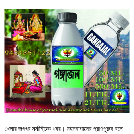
খেলার জগৎর মর্মান্তিক খবর। মহনবাগানের প্রাণপুরুষ বলে