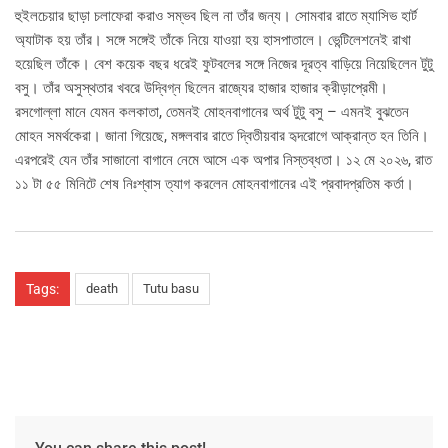
হুইলচেয়ার ছাড়া চলাফেরা করাও সম্ভব ছিল না তাঁর জন্য। সোমবার রাতে ম্যাসিভ হার্ট
অ্যাটাক হয় তাঁর। সঙ্গে সঙ্গেই তাঁকে নিয়ে যাওয়া হয় হাসপাতালে। ভেন্টিলেশনেই রাখা
হয়েছিল তাঁকে। বেশ কয়েক বছর ধরেই ফুটবলের সঙ্গে নিজের দূরত্ব বাড়িয়ে নিয়েছিলেন টুটু
বসু। তাঁর অসুস্থতার খবরে উদ্বিগ্ন ছিলেন রাজ্যের হাজার হাজার ক্রীড়াপ্রেমী।
রসগোল্লা মানে যেমন কলকাতা, তেমনই মোহনবাগানের অর্থ টুটু বসু – এমনই বুঝতেন
মোহন সমর্থকেরা। জানা গিয়েছে, মঙ্গলবার রাতে দ্বিতীয়বার হৃদরোগে আক্রান্ত হন তিনি।
এরপরেই যেন তাঁর সাজানো বাগানে নেমে আসে এক অপার নিস্তব্ধতা। ১২ মে ২০২৬, রাত
১১ টা ৫৫ মিনিটে শেষ নিঃশ্বাস ত্যাগ করলেন মোহনবাগানের এই প্রবাদপ্রতিম কর্তা।
Tags:
death
Tutu basu