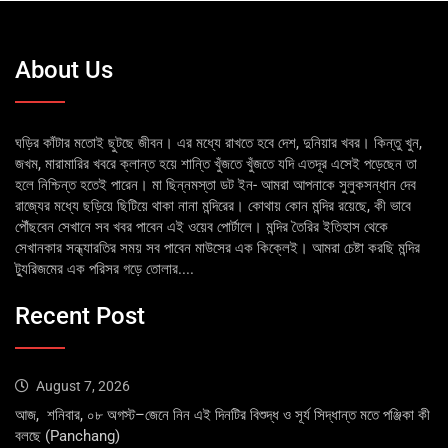
About Us
ঘড়ির কাঁটার মতোই ছুটছে জীবন। এর মধ্যে রাখতে হবে দেশ, দুনিয়ার খবর। কিন্তু খুন,
জখম, মারামারির খবরে ক্লান্ত হয়ে শান্তি খুঁজতে খুঁজতে যদি এতদূর এসেই পড়েছেন তা
হলে নিশ্চিন্ত হতেই পারেন। মা ছিন্নমস্তা ডট ইন- আমরা আপনাকে সুলুকসন্ধান দেব
রাজ্যের মধ্যে ছড়িয়ে ছিটিয়ে থাকা নানা মন্দিরের। কোথায় কোন মন্দির রয়েছে, কী ভাবে
পৌঁছবেন সেখানে সব খবর পাবেন এই ওয়েব পোর্টালে। মন্দির তৈরির ইতিহাস থেকে
সেখানকার সন্ধ্যারতির সময় সব পাবেন মাউসের এক কিক্লেই। আমরা চেষ্টা করছি মন্দির
ট্যুরিজমের এক পরিসর গড়ে তোলার....
Recent Post
August 7, 2026
আজ, শনিবার, ০৮ অগস্ট–জেনে নিন এই দিনটির বিশুদ্ধ ও সূর্য সিদ্ধান্ত মতে পঞ্জিকা কী
বলছে (Panchang)