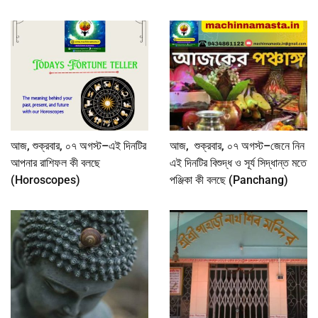
আজ, শুক্রবার, ০৭ অগস্ট–এই দিনটির
আজ, শুক্রবার, ০৭ অগস্ট–জেনে নিন
আপনার রাশিফল কী বলছে
এই দিনটির বিশুদ্ধ ও সূর্য সিদ্ধান্ত মতে
(Horoscopes)
পঞ্জিকা কী বলছে (Panchang)