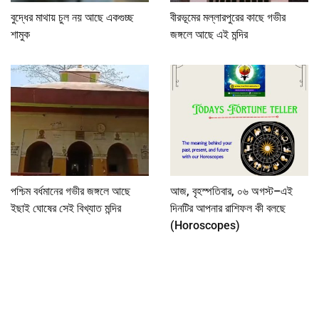
বুদ্ধের মাথায় চুল নয় আছে একগুচ্ছ
বীরভূমের মল্লারপুরের কাছে গভীর
শামুক
জঙ্গলে আছে এই মন্দির
পশ্চিম বর্ধমানের গভীর জঙ্গলে আছে
আজ, বৃহস্পতিবার, ০৬ অগস্ট–এই
ইছাই ঘোষের সেই বিখ্যাত মন্দির
দিনটির আপনার রাশিফল কী বলছে
(Horoscopes)