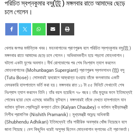
পরিচিত স্বপ্নকুমার বসু(টুটু ) মঙ্গলবার রাতে আমাদের ছেড়ে
চলে গেলেন।
খেলার জগৎর মর্মান্তিক খবর। মহনবাগানের প্রাণপুরুষ বলে পরিচিত স্বপ্নকুমার বসু(টুটু )
মঙ্গলবার রাতে আমাদের ছেড়ে চলে গেলেন। অভিভাবকহীন হয়ে পড়লো মোহনবাগান।
ঘটলো একটা যুগের অবসান। দীর্ঘ রোগভোগের পর শেষ নিঃশ্বাস ত্যাগ করলেন
মোহনবাগানের (Mohunbagan Supergiant) প্রাণপুরুষ স্বপনসাধন (টুটু) বসু
(Tutu Bose)। সোমবারই হৃদরোগে আক্রান্ত হওয়ায় তাঁকে কলকাতার একটি
বেসরকারি হাসপাতালে ভর্তি করা হয়। মঙ্গলবার রাত ১১ টা ৫৫ মিনিটে সেখানেই শেষ
নিঃশ্বাস ত্যাগ করলেন তিনি। তাঁর বয়স হয়েছিল ৭৮ বছর। তাঁর মৃত্যুর ফলে ইতিমধ্যেই
শোকের ছায়া নেমে এসেছে ভারতীয় ফুটবলে। মঙ্গলবারই তাঁকে দেখতে হাসপাতালে যান
বর্তমান ফুটবল প্রেসিডেন্ট কল্যাণ চৌবে (Kalyan Chaubey) ও বর্তমান ক্রীড়ামন্ত্রী
নিশীথ প্রামাণিক (Nishith Pramanik)। মুখ্যমন্ত্রী শুভেন্দু অধিকারী
(Shubhendu Adhikari) ইতিমধ্যেই তাঁর শারীরিক অবস্থার খোঁজ নিয়েছেন বলে
জানা গিয়েছে। বেশ কিছুদিন ধরেই অসুস্থ ছিলেন মোহনবাগান ক্লাবের এই প্রাণকর্তা।