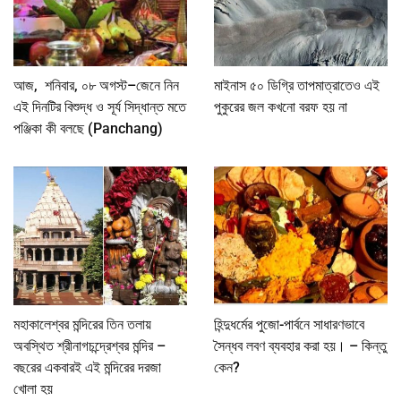
আজ, শনিবার, ০৮ অগস্ট–জেনে নিন
মাইনাস ৫০ ডিগ্রি তাপমাত্রাতেও এই
এই দিনটির বিশুদ্ধ ও সূর্য সিদ্ধান্ত মতে
পুকুরের জল কখনো বরফ হয় না
পঞ্জিকা কী বলছে (Panchang)
মহাকালেশ্বর মন্দিরের তিন তলায়
হিন্দুধর্মের পুজো-পার্বনে সাধারণভাবে
অবস্থিত শ্রীনাগচন্দ্রেশ্বর মন্দির –
সৈন্ধব লবণ ব্যবহার করা হয়। – কিন্তু
বছরের একবারই এই মন্দিরের দরজা
কেন?
খোলা হয়