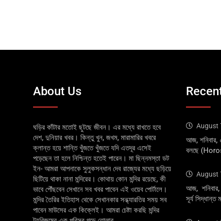
About Us
Recent
August 
ঘড়ির কাঁটার মতোই ছুটছে জীবন। এর মধ্যে রাখতে হবে
দেশ, দুনিয়ার খবর। কিন্তু খুন, জখম, মারামারির খবরে
আজ, শনিবার,
ক্লান্ত হয়ে শান্তি খুঁজতে খুঁজতে যদি এতদূর এসেই
বলছে (Hor
পড়েছেন তা হলে নিশ্চিন্ত হতেই পারেন। মা ছিন্নমস্তা ডট
ইন- আমরা আপনাকে সুলুকসন্ধান দেব রাজ্যের মধ্যে ছড়িয়ে
August 
ছিটিয়ে থাকা নানা মন্দিরের। কোথায় কোন মন্দির রয়েছে, কী
আজ, শনিবার, 
ভাবে পৌঁছবেন সেখানে সব খবর পাবেন এই ওয়েব পোর্টালে।
সূর্য সিদ্ধান
মন্দির তৈরির ইতিহাস থেকে সেখানকার সন্ধ্যারতির সময় সব
পাবেন মাউসের এক কিক্লেই। আমরা চেষ্টা করছি মন্দির
ট্যুরিজমের এক পরিসর গড়ে তোলার....