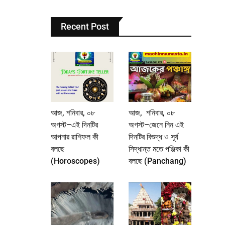
Recent Post
আজ, শনিবার, ০৮
আজ, শনিবার, ০৮
অগস্ট–এই দিনটির
অগস্ট–জেনে নিন এই
আপনার রাশিফল কী
দিনটির বিশুদ্ধ ও সূর্য
বলছে
সিদ্ধান্ত মতে পঞ্জিকা কী
(Horoscopes)
বলছে (Panchang)