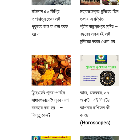
মাইনাস ৫০ ডিগ্রি
মহাকালেশ্বর মন্দিরের তিন
তাপমাত্রাতেও এই
তলায় অবস্থিত
পুকুরের জল কখনো বরফ
শ্রীনাগচন্দ্রেশ্বর মন্দির –
হয় না
বছরের একবারই এই
মন্দিরের দরজা খোলা হয়
হিন্দুধর্মের পুজো-পার্বনে
আজ, শুক্রবার, ০৭
সাধারণভাবে সৈন্ধব লবণ
অগস্ট–এই দিনটির
ব্যবহার করা হয়। –
আপনার রাশিফল কী
কিন্তু কেন?
বলছে
(Horoscopes)