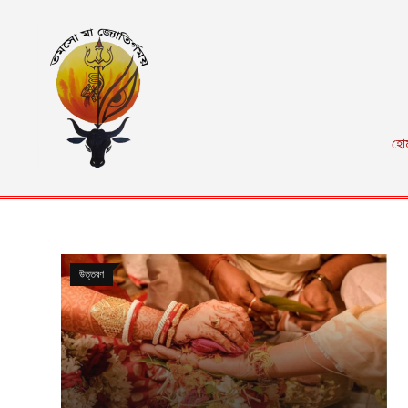
হো
উত্তরণ