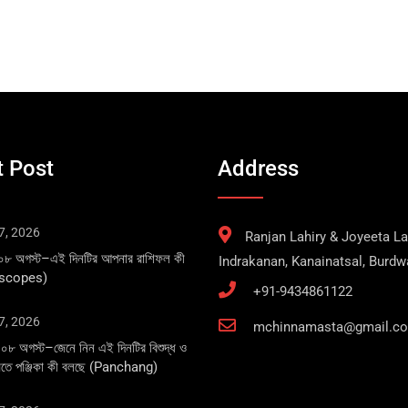
 Post
Address
7, 2026
Ranjan Lahiry & Joyeeta Lah
 ০৮ অগস্ট–এই দিনটির আপনার রাশিফল কী
Indrakanan, Kanainatsal, Burd
oscopes)
+91-9434861122
7, 2026
mchinnamasta@gmail.c
০৮ অগস্ট–জেনে নিন এই দিনটির বিশুদ্ধ ও
্ত মতে পঞ্জিকা কী বলছে (Panchang)