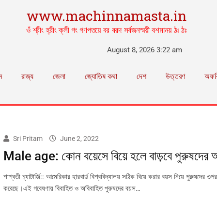
www.machinnamasta.in
ওঁ শ্রীং হ্রীং ক্লী গং গণপতয়ে বর বরদ সর্বজনস্ময়ী বশমানয় ঠঃ ঠঃ
August 8, 2026 3:22 am
ম
রাজ্য
জেলা
জ্যোতিষ কথা
দেশ
উত্তরণ
অফব
Sri Pritam
June 2, 2022
Male age: কোন বয়েসে বিয়ে হলে বাড়বে পুরুষদের আ
শাশ্বতী চ্যাটার্জি:: আমেরিকার হারবার্ড বিশ্ববিদ্যালয় সঠিক বিয়ে করার বয়স নিয়ে পুরুষদের ওপ
করেছে।এই গবেষণায় বিবাহিত ও অবিবাহিত পুরুষদের বয়স…