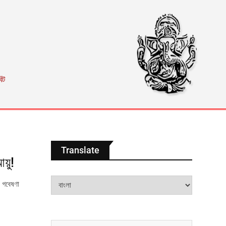
িট
Translate
য়ু!
র গবেষণা