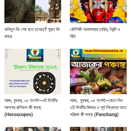
কলিযুগ কি শেষ হতে চলেছে? পুরাণ কি
কৌশিকী অমাবস্যার তারিখ, নির্ঘন্ট ও
বলছে
বিধি
আজ, বুধবার, ০৫ অগস্ট–এই দিনটির
আজ, বুধবার, ০৫ অগস্ট–জেনে নিন
আপনার রাশিফল কী বলছে
এই দিনটির বিশুদ্ধ ও সূর্য সিদ্ধান্ত মতে
(Horoscopes)
পঞ্জিকা কী বলছে (Panchang)