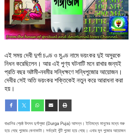
এই সময় দেবী দুর্গা চণ্ড ও মুণ্ড নামে ভয়ংকর দুই অসুরকে
নিধন করেছিলেন। আর এই পুণ্য ঘটনাটি মনে রাখার জন্যই
প্রতি বছর অষ্টমী-নবমীর সন্ধিক্ষণে সন্ধিপুজোর আয়োজন।
দেবীর সেই অতি ভয়ংকর শক্তিকেই নতুন করে আরাধনা করা
হয়।
বাঙালির শ্রেষ্ঠ উৎসব দুর্গাপূজা (Durga Puja) আসন্ন। ইতিমধ্যে মানুষের মধ্যে শুরু
হয়ে গেছে পুজোর কেনাকাটা। সর্বত্রই খুঁটি পুজো হয়ে গেছে। এবার মূল পুজোর আয়োজন