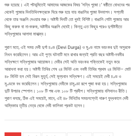
শুরু হয়েছে। এই পটভূমিতেই আমাদের আজকের বিষয় ‘সন্ধি পুজো।’ ষষ্ঠীতে বোধনের পর
থেকেই পুজোর দিনতিথিনক্ষত্রকে ঘিরে শুরু হয়ে যায় বাঙালির পুজো উদযাপন। সপ্তমী
থেকে তার অঞ্জলি দেওয়ার শুরু। অষ্টমী দিনটি তো খুবই বিশিষ্ট। বাঙালি গোটা পুজোয় আর
কিছু করুক বা না-করুক, অষ্টমীর অঞ্জলি দেবেই। কিন্তু এত কিছুর পরেও দুর্গাষ্টমীতে
সন্ধিপুজোর আলাদা মাহাত্ম্য।
পুরাণ মতে, এই সময় দেবী দুর্গা চণ্ড (Devi Durga) ও মুণ্ড নামে ভয়ংকর দুই অসুরকে
নিধন করেছিলেন। আর এই পুণ্য ঘটনাটি মনে রাখার জন্যই প্রতি বছর অষ্টমী-নবমীর
সন্ধিক্ষণে সন্ধিপুজোর আয়োজন। দেবীর সেই অতি ভয়ংকর শক্তিকেই নতুন করে
আরাধনা করা হয়। অষ্টমী তিথির শেষ ২৪ মিনিট এবং নবমী তিথির প্রথম ২৪ মিনিট– মোট
৪৮ মিনিট হল সেই বিরল মুহূর্ত, সেই মূল্যবান সন্ধিক্ষণ। এই সময়েই দেবী চণ্ড ও
মুণ্ডকে বধ করেছিলেন। সন্ধিপুজোয় দেবীকে চামুণ্ডা রূপে পূজা করা হয়। সন্ধিপুজোর
দুটি উপচার স্পেশাল। ১০৮ টি পদ্ম এবং ১০৮ টি প্রদীপ। সন্ধিপুজোয় বলিদানও রীতি।
পুরাণ বলছে, ঠিক এই সময়েই, মানে, এই ৪৮ মিনিটের সময়লগ্নেই দারুণ যুদ্ধকালে দেবী
অম্বিকার তৃতীয় নেত্র থেকে দেবী কালিকা প্রকট হলেন।