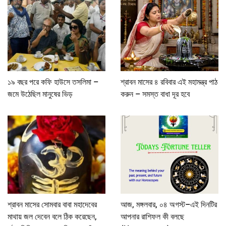
১৯ বছর পরে কফি হাউসে তসলিমা –
শ্রাবন মাসের ৪ রবিবার এই মহামন্ত্র পাঠ
জমে উঠেছিল মানুষের ভিড়
করুন – সমস্ত বাধা দূর হবে
শ্রাবন মাসের সোমবার বাবা মহাদেবের
আজ, মঙ্গলবার, ০৪ অগস্ট–এই দিনটির
মাথায় জল দেবেন বলে ঠিক করেছেন,
আপনার রাশিফল কী বলছে