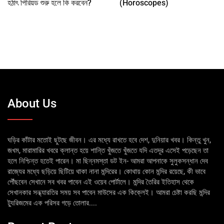
হঠাৎ পিরিয়ড শুরু হলে কি করবেন?
(Horoscopes)
About Us
ঘড়ির কাঁটার মতোই ছুটছে জীবন। এর মধ্যে রাখতে হবে দেশ, দুনিয়ার খবর। কিন্তু খুন,
জখম, মারামারির খবরে ক্লান্ত হয়ে শান্তি খুঁজতে খুঁজতে যদি এতদূর এসেই পড়েছেন তা
হলে নিশ্চিন্ত হতেই পারেন। মা ছিন্নমস্তা ডট ইন- আমরা আপনাকে সুলুকসন্ধান দেব
রাজ্যের মধ্যে ছড়িয়ে ছিটিয়ে থাকা নানা মন্দিরের। কোথায় কোন মন্দির রয়েছে, কী ভাবে
পৌঁছবেন সেখানে সব খবর পাবেন এই ওয়েব পোর্টালে। মন্দির তৈরির ইতিহাস থেকে
সেখানকার সন্ধ্যারতির সময় সব পাবেন মাউসের এক কিক্লেই। আমরা চেষ্টা করছি মন্দির
ট্যুরিজমের এক পরিসর গড়ে তোলার....