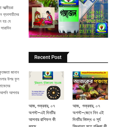
আত্মীয়রা
 ব্যবসায়ীদের
 হয় যে
 সারাদিন
Recent Post
তজ্ঞতা জানান
জানলার উপর ফুল
লোকেদের
জ, আপনি আপনার
আজ, শুক্রবার, ০৭
আজ, শুক্রবার, ০৭
অগস্ট–এই দিনটির
অগস্ট–জেনে নিন এই
আপনার রাশিফল কী
দিনটির বিশুদ্ধ ও সূর্য
বলছে
সিদ্ধান্ত মতে পঞ্জিকা কী