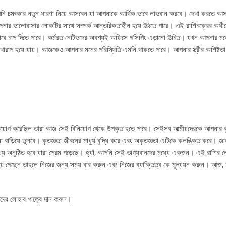
নি চমৎকার নতুন ধারণা নিয়ে আসবেন যা আপনাকে আর্থিক ভাবে লাভবান করবে। দেখা করতে আসা 
ার ভালোবাসার লোকটির সাথে সম্পর্ক আন্তরিকতাহীন হয়ে উঠতে পারে। এই রাশিচক্রের অধীনে
াবে চাপ দিতে পারে। কর্মরত নেটিভদের অবশ্যই অফিসে গসিপিং এড়ানো উচিত। যখন আপনার মনে
ারাপ হয়ে যায়। আজকেও আপনার মনের পরিস্থিতি এমনি থাকতে পারে। আপনার স্ত্রীর অশিষ্টতা
়োগ করেছিল তারা আজ সেই বিনিয়োগ থেকে উপকৃত হতে পারে। সেইসব আত্মীয়দেরকে আপনার কৃ
না বাড়িয়ে তুলবে। কৃতজ্ঞতা জীবনের মাধুর্য বৃদ্ধি করে এবং অকৃতজ্ঞতা এটিকে কলঙ্কিত করে। 
যে অনুষ্ঠিত হবে যারা প্রেম পড়েছে। হ্যাঁ, আপনি সেই ভাগ্যবানদের মধ্যে একজন। এই রাশির 
়ে গেছেন তাহলে নিজের জন্য সময় বার করুন এবং নিজের ব্যাক্তিত্ব কে মূল্যয়ন করুন। আ
তিদের লোহার পাত্রে দান করুন।