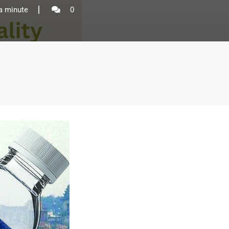
a minute
0