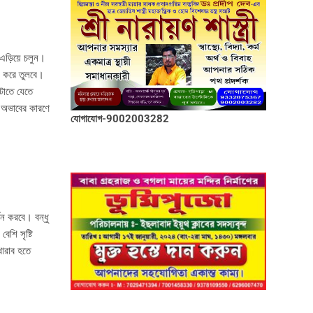
এড়িয়ে চলুন।
বল করে তুলবে।
টাতে যেতে
 অভাবের কারণে
যোগাযোগ-9002003282
জন করবে। বন্ধু
শি সৃষ্টি
খারাব হতে