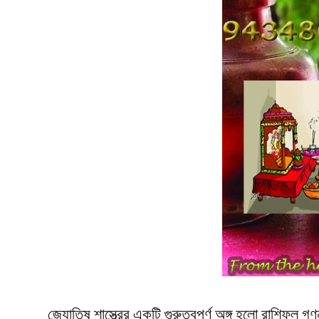
জ্যোতিষ শাস্ত্রের একটি গুরুত্বপূর্ণ অঙ্গ হলো রাশিফল 