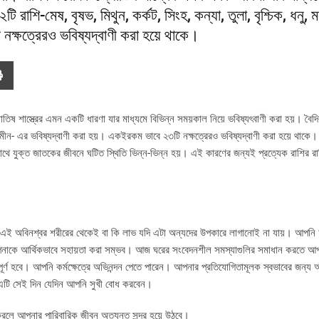
 রাশি-মেষ, বৃষভ, মিথুন, কর্কট, সিংহ, কন্যা, তুলা, বৃশ্চিক, ধনু, 
ক্ষত্রেরও ভবিষ্যদ্বাণী করা হয়ে থাকে।
োতিষ শাস্ত্রের এমন একটি ধারণা যার মাধ্যমে বিভিন্ন সময়কাল নিয়ে ভবিষ্যৎবাণী করা হয়। বৈ
্ভ ও মীন- এর ভবিষ্যদ্বাণী করা হয়। একইরকম ভাবে ২৩টি নক্ষত্রেরও ভবিষ্যদ্বাণী করা হয়ে থাকে।
র সাথে যুক্ত জাতকের জীবনে ঘটিত স্থিতি ভিন্ন-ভিন্ন হয়। এই কারণের জন্যই প্রত্যেক রাশির 
বেন এই অবিনশ্বর শরীরের থেকেই বা কি লাভ যদি এটা অন্যদের উপকারে লাগানোই না যায়। আপ
ষে আপনাকে আর্থিকভাবে সহায়তা করা সম্ভব। আজ ঘরের সংবেদনশীল সমস্যাগুলির সমাধান করতে 
াপূর্ণ হবে। আপনি কর্মক্ষেত্রে অভিনন্দন পেতে পারেন। আপনার প্রতিযোগিতামূলক স্বভাবের জন্
 এটি সেই দিন যেদিন আপনি সুখী বোধ করবেন।
 করলে আপনার পারিবারিক জীবন অত্যন্ত সুন্দর হয়ে উঠবে।