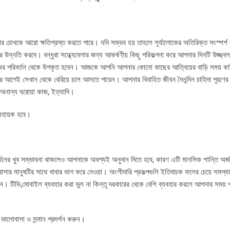
নার চোখকে আরো ক্ষতিগ্রস্ত করতে পারে। যদি সম্ভব হয় তাহলে সূর্যালোকের অতিরিক্ত সংস্পর্শ 
উন্নতি করবে। বন্ধুরা সন্ধ্যেবেলার জন্য আকর্ষণীয় কিছু পরিকল্পনা করে আপনার দিনটি উজ্জ্
র পরিবর্তন থেকে উপকৃত হবেন। আজকে আপনি আপনার কোনো কাছের আত্বিয়ের বাড়ি সময় কা
আগেই সেখান থেকে বেরিয়ে চলে আসতে পারেন। আপনার বিবাহিত জীবন দৈনন্দিন চাহিদা পূরণের
 অনান্য ঘরোয়া কাজ, ইত্যাদি।
 সহায়ক হবে।
ি অর্জনের খুব সম্ভাবনা থাকলেও আপনাকে অবশ্যই অনুদান দিতে হবে, কারণ এটি মানসিক শান্তি অর্
মানুষটির সাথে খাবার ভাগ করে নেওয়া। অংশীদারি প্রকল্পগুলি ইতিবাচক ফলের চেয়ে সমস্যা বে
। টিভি,মোবাইল ব্যবহার করা ভুল না কিন্তূ দরকারের থেকে বেশি ব্যবহার করলে আপনার সময় 
 ভালোবাসা ও সন্মান প্রদর্শন করুন।