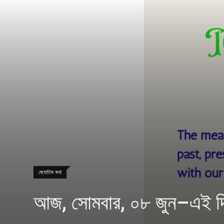
জ্যোতিষ কথা
আজ, সোমবার, ০৮ জুন–এই 