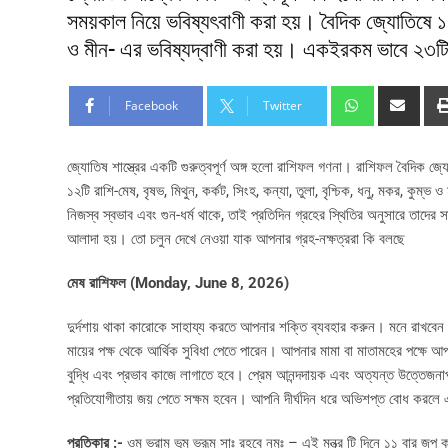
সময়কাল নিয়ে ভবিষ্যৎবাণী করা হয়। বৈদিক জ্যোতিষে ১২টি
ও মীন- এর ভবিষ্যদ্বাণী করা হয়। একইরকম ভাবে ২৩টি ন
Facebook
Twitter
জ্যোতিষ শাস্ত্রের একটি গুরুত্বপূর্ণ অঙ্গ হলো রাশিফল গণনা। রাশিফল বৈদিক জ্য
১২টি রাশি-মেষ, বৃষভ, মিথুন, কর্কট, সিংহ, কন্যা, তুলা, বৃশ্চিক, ধনু, মকর, কুম
নিজস্ব স্বভাব এবং গুন-ধর্ম থাকে, তাই প্রতিদিন গ্রহের স্থিতির অনুসারে তাদে
আলাদা হয়। তো চলুন দেখে নেওয়া যাক আপনার গ্রহ-নক্ষত্ররা কি বলছে
মেষ রাশিফল (Monday, June 8, 2026)
দুর্দশায় থাকা কারোকে সাহায্য করতে আপনার শক্তি ব্যবহার করুন। মনে রাখ
মায়ের পক্ষ থেকে আর্থিক সুবিধা পেতে পারেন। আপনার মামা বা মাতামহের পক্
বুদ্ধি এবং প্রভাব কাজে লাগাতে হবে। প্রেম আনন্দদায়ক এবং অত্যন্ত উত্তেজন
প্রতিযোগীতায় জয় পেতে সক্ষম হবেন। আপনি দীর্ঘদিন ধরে অভিশপ্ত বোধ করলে
প্রতিকার :-
ওম ভ্রাম ভৃম ভ্রূম সাঃ রহবে নমঃ – এই মন্ত্র টি দিনে ১১ বার জপ