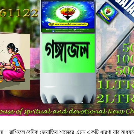
গণনা। রাশিফল বৈদিক জ্যোতিষ শাস্ত্রের এমন একটি ধারণা যার মাধ্যম