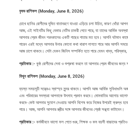
বৃষভ রাশিফল (Monday, June 8, 2026)
চোখে ছানির রোগীদের দূষিত বাতাবরণে যাওয়া এড়িয়ে চলা উচিত, কারণ ধোঁয়া আপ
আজ, এই সাইনটির কিছু বেকার নেটিভ চাকরী পেতে পারে, যা তাদের আর্থিক অবস্থার 
আপনার প্রেম জীবন শরৎকালের একটি গাছের পাতার মত হবে। আপনি ঘটমান কাজে
পারেন এরই মধ্যে আপনার উনার কোনো কথা খারাপ লাগতে পারে আর আপনি সময়ের 
আজ চাপে থাকবে। সেটা যেকন জিনিস সম্পর্কিত হতে পারে যেমন খাদ্য, পরিস্কার,
প্রতিকার :-
কুষ্ঠ রোগীদের সেবা ও শুশ্রুষা করলে তা আপনার প্রেম জীবনের জন্য
মিথুন রাশিফল (Monday, June 8, 2026)
ব্যস্ত সময়সূচী সত্ত্বেএ স্বাস্হ্য সুন্দর থাকবে। আপনি আজ আর্থিক সুবিধাগুল
এবং পরিবারের সদস্যরা আপনাকে উৎসাহ প্রদান করবে। মোমবাতির আলোয় ভালোবাসার 
করবে- কেউ আপনার সুযোগ নেওয়ায় আপনি বিশেষ করে নিজের উপরেই ক্রুদ্ধ হবেন
পারে। আজ, আপনি আপনার স্ত্রীর সঙ্গে আপনার জীবনের শ্রেষ্ঠ সন্ধ্যা কাটাবেন।
প্রতিকার :-
কর্মজীবনে ভালো ফল পেতে গুরু, শিক্ষক ও কম বয়সী বাচ্চাদের প্রতিও