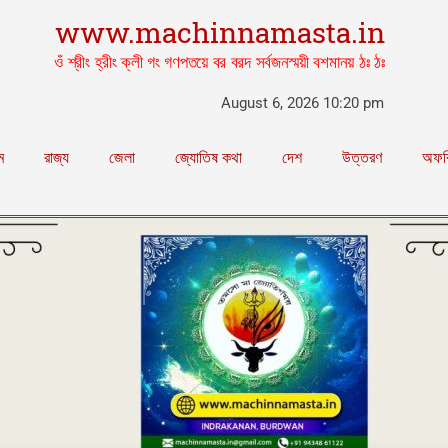
www.machinnamasta.in
ওঁ শ্রীং হ্রীং ক্লী গং গণপতয়ে বর বরদ সর্বজনস্ময়ী বশমানয় ঠঃ ঠঃ
August 6, 2026 10:20 pm
ম
রাজ্য
জেলা
জ্যোতিষ কথা
দেশ
উত্তরণ
অফব