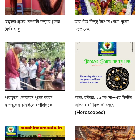
উত্তরাখান্ডের কেশবতী কন্যার চুলের
তারাপীঠে কিন্তু উপোস থেকে পুজো
দৈর্ঘ্য ৯ ফুট
দিতে নেই
পাহাড়কে দেবজ্ঞানে পুজো করেন
আজ, রবিবার, ০৯ অগস্ট–এই দিনটির
ঝাড়খন্ডের কানাইসোর পাহাড়কে
আপনার রাশিফল কী বলছে
(Horoscopes)