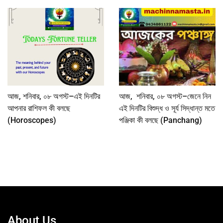
আজ, শনিবার, ০৮ অগস্ট–এই দিনটির
আজ, শনিবার, ০৮ অগস্ট–জেনে নিন
আপনার রাশিফল কী বলছে
এই দিনটির বিশুদ্ধ ও সূর্য সিদ্ধান্ত মতে
(Horoscopes)
পঞ্জিকা কী বলছে (Panchang)
About Us