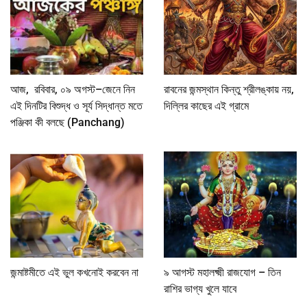
আজ, রবিবার, ০৯ অগস্ট–জেনে নিন
রাবনের জন্মস্থান কিন্তু শ্রীলঙ্কায় নয়,
এই দিনটির বিশুদ্ধ ও সূর্য সিদ্ধান্ত মতে
দিল্লির কাছের এই গ্রামে
পঞ্জিকা কী বলছে (Panchang)
জন্মাষ্টমীতে এই ভুল কখনোই করবেন না
৯ আগস্ট মহালক্ষ্মী রাজযোগ – তিন
রাশির ভাগ্য খুলে যাবে