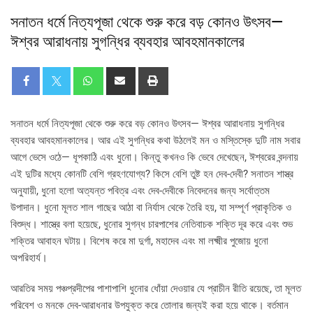
সনাতন ধর্মে নিত্যপূজা থেকে শুরু করে বড় কোনও উৎসব—
ঈশ্বর আরাধনায় সুগন্ধির ব্যবহার আবহমানকালের
সনাতন ধর্মে নিত্যপূজা থেকে শুরু করে বড় কোনও উৎসব— ঈশ্বর আরাধনায় সুগন্ধির
ব্যবহার আবহমানকালের। আর এই সুগন্ধির কথা উঠলেই মন ও মস্তিস্কে দুটি নাম সবার
আগে ভেসে ওঠে— ধূপকাঠি এবং ধুনো। কিন্তু কখনও কি ভেবে দেখেছেন, ঈশ্বরের বন্দনায়
এই দুটির মধ্যে কোনটি বেশি গ্রহণযোগ্য? কিসে বেশি তুষ্ট হন দেব-দেবী? সনাতন শাস্ত্র
অনুযায়ী, ধুনো হলো অত্যন্ত পবিত্র এবং দেব-দেবীকে নিবেদনের জন্য সর্বোত্তম
উপাদান। ধুনো মূলত শাল গাছের আঠা বা নির্যাস থেকে তৈরি হয়, যা সম্পূর্ণ প্রাকৃতিক ও
বিশুদ্ধ। শাস্ত্রে বলা হয়েছে, ধুনোর সুগন্ধ চারপাশের নেতিবাচক শক্তি দূর করে এবং শুভ
শক্তির আবাহন ঘটায়। বিশেষ করে মা দুর্গা, মহাদেব এবং মা লক্ষ্মীর পুজোয় ধুনো
অপরিহার্য।
আরতির সময় পঞ্চপ্রদীপের পাশাপাশি ধুনোর ধোঁয়া দেওয়ার যে প্রাচীন রীতি রয়েছে, তা মূলত
পরিবেশ ও মনকে দেব-আরাধনার উপযুক্ত করে তোলার জন্যই করা হয়ে থাকে। বর্তমান