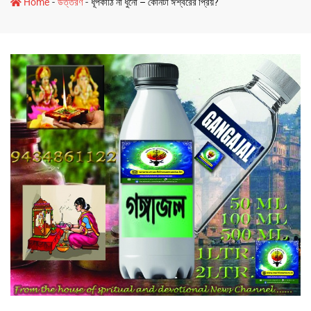
-
-
Home
উত্তরণ
ধূপকাঠি না ধুনো – কোনটা ঈশ্বরের প্রিয়?