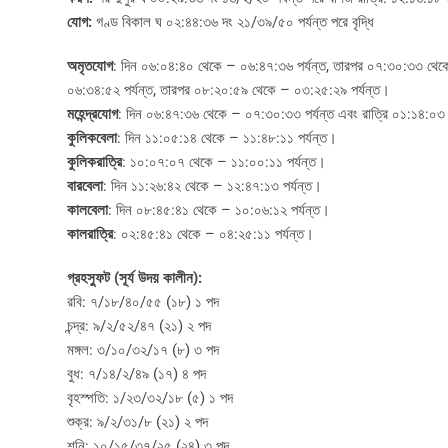
যোগ:
গণ্ড বিকাল ঘ ০২:৪৪:৩৬ দং ২১/৩৯/৫০ পর্যন্ত পরে বৃদ্ধি
অমৃতযোগ
: দিন ০৬:০৪:৪০ থেকে – ০৬:৪৭:৩৬ পর্যন্ত, তারপর ০৭:৩০:৩৩ থেকে
০৬:৩৪:৫২ পর্যন্ত, তারপর ০৮:২০:৫৯ থেকে – ০৩:২৫:২৯ পর্যন্ত।
মহেন্দ্রযোগ
: দিন ০৬:৪৭:৩৬ থেকে – ০৭:৩০:৩৩ পর্যন্ত এবং রাত্রি ০১:১৪:০৩
কুলিকবেলা
: দিন ১১:০৫:১৪ থেকে – ১১:৪৮:১১ পর্যন্ত।
কুলিকরাত্রি
: ১০:০৭:০৭ থেকে – ১১:০০:১১ পর্যন্ত।
বারবেলা
: দিন ১১:২৬:৪২ থেকে – ১২:৪৭:১৩ পর্যন্ত।
কালবেলা
: দিন ০৮:৪৫:৪১ থেকে – ১০:০৬:১২ পর্যন্ত।
কালরাত্রি
: ০২:৪৫:৪১ থেকে – ০৪:২৫:১১ পর্যন্ত।
গ্রহস্ফুট (সূর্য উদয় কালীন):
রবি: ৭/১৮/৪০/৫৫ (১৮) ১ পদ
চন্দ্র: ৯/২/৫২/৪৭ (২১) ২ পদ
মঙ্গল: ৩/১০/৩২/১৭ (৮) ৩ পদ
বুধ: ৭/১৪/২/৪৯ (১৭) ৪ পদ
বৃহস্পতি: ১/২৩/৩২/১৮ (৫) ১ পদ
শুক্র: ৯/২/৩১/৮ (২১) ২ পদ
শনি: ১০/১৫/৩৭/২৫ (২৪) ৩ পদ