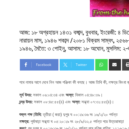
আজ: ১৮ অগ্রহায়ন ১৪৩১ বঙ্গাব্দ, বুধবার, ইংরেজী: ৪ ডি
নারায়ন মাস, ১৯৪৬ শকাব্দ /২০৮১ বিক্রম সাম্বৎ, ২৫৬৮ 
১৯৪৬, মৈতৈ: ৩ পোইনু, আসাম: ১৮ অঘোন, মুসলিম: ২-
Facebook
Twitter
পথে নামার আগে দেখে নিন আজ পঞ্জিকা কী বলছে। আজ তিথি কী, নক্ষত্র কিংবা জন্মে 
সূর্য উদয়:
সকাল ০৬:০৪:৩৪ এবং
অস্ত:
বিকাল ০৪:৪৮:৩৯।
চন্দ্র উদয়:
সকাল ০৮:৪৫:৫৫(৪) এবং
অস্ত:
সন্ধ্যা ০৭:৩১:৫৫(৪)।
শুক্ল পক্ষ |তিথি:
তৃতীয়া ( জয়া) দুপুর ঘ ০০:২৯:৩৬ দং ১৬/২/২০ পর্যন্ত
নক্ষত্র:
পূর্বাষাঢ়া সন্ধ্যা ঘ ০৫:২০:২৯ দং ২৮/৯/৩২.৫ পর্যন্ত পরে উত্তরাষাঢ়া
করণ:
গর দুপুর ঘ ০০:২৯:৩৬ দং ১৬/২/২০ পর্যন্ত পরে বণিজ রাত্রি: ১২:১৬:১৮ দং