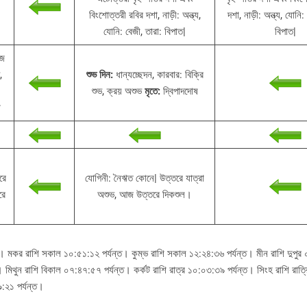
বিংশোত্তরী রবির দশা, নাড়ী: অন্ত্য,
দশা, নাড়ী: অন্ত্য, যোনি:
যোনি: বেজী, তারা: বিপাত|
বিপাত|
ীজ
,
শুভ দিন:
ধান্যচ্ছেদন, কারবার: বিক্রি
শুভ, ক্রয় অশুভ
মৃতে:
দ্বিপাদদোষ
রে
যোগিনী: নৈঋত কোনে| উত্তরে যাত্রা
রে
অশুভ, আজ উত্তরে দিকশুল।
্ত। মকর রাশি সকাল ১০:৫১:১২ পর্যন্ত। কুম্ভ রাশি সকাল ১২:২৪:৩৬ পর্যন্ত। মীন রাশি দুপু
ত। মিথুন রাশি বিকাল ০৭:৪৭:৫৭ পর্যন্ত। কর্কট রাশি রাত্র ১০:০৩:৩৯ পর্যন্ত। সিংহ রাশি রাত
৯:২১ পর্যন্ত।