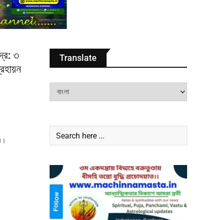
দ্র: ৩
Translate
্রহায়ন
য়।