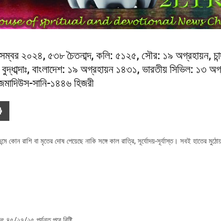
সেম্বর ২০২৪, ৫৩৮ চৈতনাব্দ, কলি: ৫১২৫, সৌর: ১৯ অগ্রহায়ন, চান্
বুদ্ধাব্দাঃ, বাংলাদেশ: ১৯ অগ্রহায়ন ১৪৩১, ভারতীয় সিভিল: ১৩ অগ
জমাদিউস-সানি-১৪৪৬ হিজরী
কোন রাশি বা মৃতের দোষ পেয়েছে নাকি সঙ্গে কাল রাত্রি, সূর্যোদয়-সূর্যাস্ত। সবই হাতের মুঠো
 ৪৫/২৭/২৫ পর্যন্ত পরে বিষ্টি