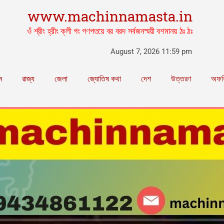
www.machinnamasta.in
ওঁ শ্রীং হ্রীং ক্লী গং গণপতয়ে বর বরদ সর্বজনস্ময়ী বশমানয় ঠঃ ঠঃ
August 7, 2026 11:59 pm
ম
রাজ্য
জেলা
জ্যোতিষ কথা
দেশ
উত্তরণ
অফব