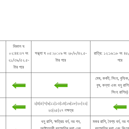
বিকাল ঘ
০২:৪৪:৩৭ দং
সন্ধ্যা ঘ ০৫:২০:০৯ দং ২৮/৮/৪২.৫-
রাত্রি: ১২:১৬:১৮ দং ৪
২১/৩৯/৫২.৫-
টার পরে
পরে
টার পরে
মেষ, কর্কট, সিংহ, বৃশ্চি
বৃষ, কন্যা এবং ধনু রাশির
সিংহ রাশির)
২|৪|৫|৭|৯|১১|১৩|১৪|১৬|১৮|২০|২২|
২৩|২৫|২৭ নক্ষত্র
ধনু রাশি, ক্ষত্রিয় বর্ন, নর গন,
মকর রাশি, বৈশ্য বর্ন, নর গ
অষ্টোত্তরী বৃহস্পতির দশা এবং
বৃহস্পতির দশা এবং বিংশ