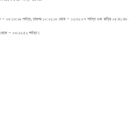
 – ০৮:১৩:২৯ পর্যন্ত, তারপর ১০:২২:১৮ থেকে – ১২:৩১:০৭ পর্যন্ত এবং রাত্রি ০৫:৪১:৪৮
 থেকে – ০৩:২২:৫২ পর্যন্ত।