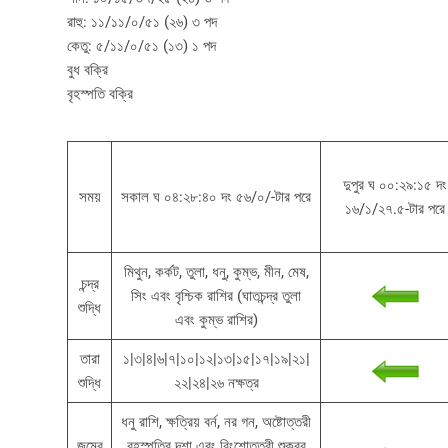
রাহু: ১১/১১/০/৫১ (২৬) ৩ পদ
কেতু: ৫/১১/০/৫১ (১৩) ১ পদ
বুধ বক্রি
বৃহস্পতি বক্রি
দুপুর ঘ ০০:২৯:১৫ দং
সময়
সকাল ঘ ০৪:২৮:৪০ দং ৫৬/০/-টার পরে
১৬/১/২৭.৫-টার পরে
মিথুন, কর্কট, তুলা, ধনু, কুম্ভ, মীন, মেষ,
চন্দ্র
সিং এবং বৃশ্চিক রাশির (ঘাতচন্দ্র তুলা
শুদ্ধি
এবং কুম্ভ রাশির)
তারা
১|৩|৪|৬|৭|১০|১২|১৩|১৫|১৭|১৯|২১|
শুদ্ধি
২২|২৪|২৬ নক্ষত্র
ধনু রাশি, ক্ষত্রিয় বর্ন, নর গন, অষ্টোত্তরী
জন্মের
বৃহস্পতির দশা এবং বিংশোত্তরী শুক্রর