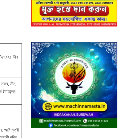
৫/২৭/২৫-টার
ক, মকর, মীন,
 (ঘাতচন্দ্র
ন, অষ্টোত্তরী
োত্তরী রবির