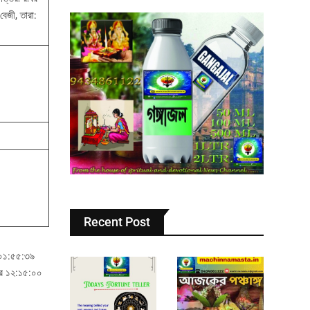
 বেজী, তারা:
Recent Post
র ০১:৫৫:৩৯
্রি ১২:১৫:০০