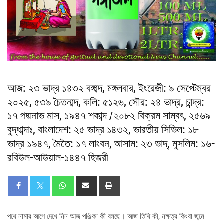
আজ: ২৩ ভাদ্র ১৪৩২ বঙ্গাব্দ, মঙ্গলবার, ইংরেজী: ৯ সেপ্টেম্বর
২০২৫, ৫৩৯ চৈতনাব্দ, কলি: ৫১২৬, সৌর: ২৪ ভাদ্র, চান্দ্র:
১৭ পদ্মনাভ মাস, ১৯৪৭ শকাব্দ /২০৮২ বিক্রম সাম্বৎ, ২৫৬৯
বুদ্ধাব্দাঃ, বাংলাদেশ: ২৫ ভাদ্র ১৪৩২, ভারতীয় সিভিল: ১৮
ভাদ্র ১৯৪৭, মৈতৈ: ১৭ লাংবন, আসাম: ২৩ ভাদ্, মুসলিম: ১৬-
রবিউল-আউয়াল-১৪৪৭ হিজরী
পথে নামার আগে দেখে নিন আজ পঞ্জিকা কী বলছে। আজ তিথি কী, নক্ষত্র কিংবা জন্মে