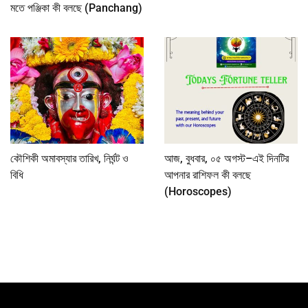
মতে পঞ্জিকা কী বলছে (Panchang)
কৌশিকী অমাবস্যার তারিখ, নির্ঘন্ট ও
আজ, বুধবার, ০৫ অগস্ট–এই দিনটির
বিধি
আপনার রাশিফল কী বলছে
(Horoscopes)