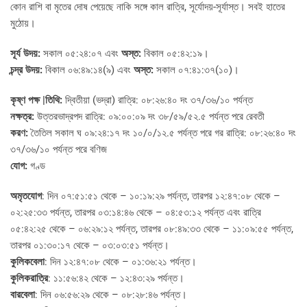
কোন রাশি বা মৃতের দোষ পেয়েছে নাকি সঙ্গে কাল রাত্রি, সূর্যোদয়-সূর্যাস্ত। সবই হাতের
মুঠোয়।
সূর্য উদয়:
সকাল ০৫:২৪:০৭ এবং
অস্ত:
বিকাল ০৫:৪২:১৯।
চন্দ্র উদয়:
বিকাল ০৬:৪৯:১৪(৯) এবং
অস্ত:
সকাল ০৭:৪১:৩৭(১০)।
কৃষ্ণ পক্ষ |তিথি:
দ্বিতীয়া (ভদ্রা) রাত্রি: ০৮:২৬:৪০ দং ৩৭/৩৬/১০ পর্যন্ত
নক্ষত্র:
উত্তরভাদ্রপদ রাত্রি: ০৯:০০:০৯ দং ৩৮/৫৯/৫২.৫ পর্যন্ত পরে রেবতী
করণ:
তৈতিল সকাল ঘ ০৯:২৪:১৭ দং ১০/০/১২.৫ পর্যন্ত পরে গর রাত্রি: ০৮:২৬:৪০ দং
৩৭/৩৬/১০ পর্যন্ত পরে বণিজ
যোগ:
গণ্ড
অমৃতযোগ
: দিন ০৭:৫১:৫১ থেকে – ১০:১৯:২৯ পর্যন্ত, তারপর ১২:৪৭:০৮ থেকে –
০২:২৫:৩৩ পর্যন্ত, তারপর ০৩:১৪:৪৬ থেকে – ০৪:৫৩:১২ পর্যন্ত এবং রাত্রি
০৫:৪২:২৫ থেকে – ০৬:২৯:১২ পর্যন্ত, তারপর ০৮:৪৯:৩৩ থেকে – ১১:০৯:৫৫ পর্যন্ত,
তারপর ০১:৩০:১৭ থেকে – ০৩:০৩:৫১ পর্যন্ত।
কুলিকবেলা
: দিন ১২:৪৭:০৮ থেকে – ০১:৩৬:২১ পর্যন্ত।
কুলিকরাত্রি
: ১১:৫৬:৪২ থেকে – ১২:৪৩:২৯ পর্যন্ত।
বারবেলা
: দিন ০৬:৫৬:২৯ থেকে – ০৮:২৮:৪৬ পর্যন্ত।