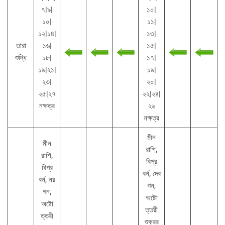
৭|৯|
১০|
১০|
১১|
১২|১৪|
১৩|
তারা
১৬|
১৫|
শুদ্ধি
১৮|
১৭|
১৯|২১|
১৯|
২৩|
২০|
২৫|২৭
২২|২৪|
নক্ষত্র
২৬
নক্ষত্র
মীন
মীন
রাশি,
রাশি,
বিপ্র
বিপ্র
বর্ন, দেব
বর্ন, নর
গন,
গন,
অষ্টো
অষ্টো
ত্তরী
ত্তরী
শুক্রর