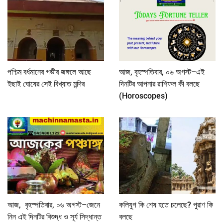
পশ্চিম বর্ধমানের গভীর জঙ্গলে আছে
আজ, বৃহস্পতিবার, ০৬ অগস্ট–এই
ইছাই ঘোষের সেই বিখ্যাত মন্দির
দিনটির আপনার রাশিফল কী বলছে
(Horoscopes)
আজ, বৃহস্পতিবার, ০৬ অগস্ট–জেনে
কলিযুগ কি শেষ হতে চলেছে? পুরাণ কি
নিন এই দিনটির বিশুদ্ধ ও সূর্য সিদ্ধান্ত
বলছে