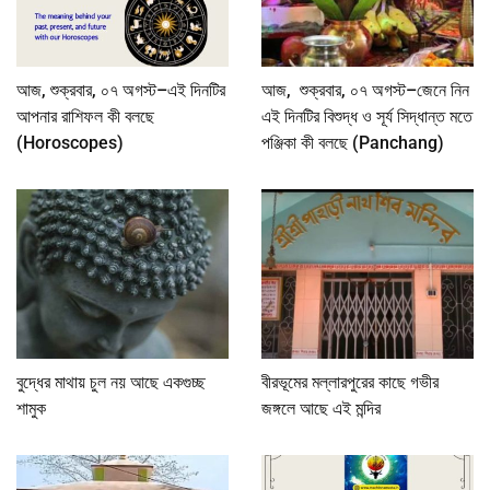
আজ, শুক্রবার, ০৭ অগস্ট–এই দিনটির
আজ, শুক্রবার, ০৭ অগস্ট–জেনে নিন
আপনার রাশিফল কী বলছে
এই দিনটির বিশুদ্ধ ও সূর্য সিদ্ধান্ত মতে
(Horoscopes)
পঞ্জিকা কী বলছে (Panchang)
বুদ্ধের মাথায় চুল নয় আছে একগুচ্ছ
বীরভূমের মল্লারপুরের কাছে গভীর
শামুক
জঙ্গলে আছে এই মন্দির