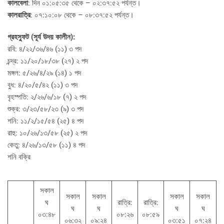
কালবেলা
: দিন ০১:০৫:৩৫ থেকে – ০২:৩৭:৫২ পর্যন্ত।
কালরাত্রি
: ০৭:১০:০৮ থেকে – ০৮:৩৭:৫২ পর্যন্ত।
গ্রহস্ফুট (সূর্য উদয় কালীন):
রবি: ৪/২২/৩৬/৪৬ (১১) ৩ পদ
চন্দ্র: ১১/২০/১৮/৩৮ (২৭) ২ পদ
মঙ্গল: ৫/২৬/৪/২৯ (১৪) ১ পদ
বুধ: ৪/২০/৫/৪২ (১১) ৩ পদ
বৃহস্পতি: ২/২৬/৬/১৮ (৭) ২ পদ
শুক্র: ৩/২৩/৫৮/২৩ (৯) ৩ পদ
শনি: ১১/২/১৫/৫৪ (২৫) ৪ পদ
রাহু: ১০/২৬/১৩/৫৮ (২৫) ২ পদ
কেতু: ৪/২৬/১৩/৫৮ (১১) ৪ পদ
শনি বক্রি
সকাল
সকাল
সকাল
সকাল
সকাল
ঘ
রাত্রি:
রাত্রি:
ঘ
ঘ
ঘ
ঘ
০৩:৪৮
০৮:২৬
০৮:৫৯
০৬:৩২
০৯:২৪
০৩:৫১
০৭:২৪