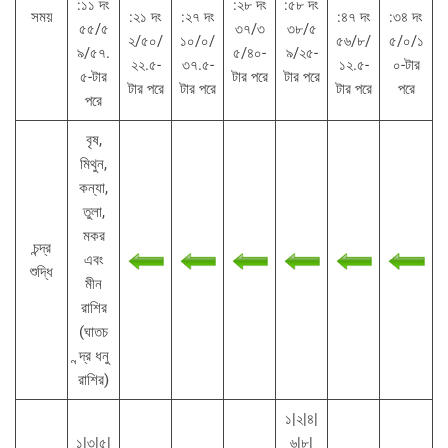
:১১ দং
:২৮ দং
:৫৮ দং
সময়
:২১ দং
:২৭ দং
:৪৭ দং
:৩৪ দং
৫৫/৫
৩৭/৩
৩৮/৫
২/৫০/
১০/০/
৫৬/৮/
৫/০/১
৯/৫৭.
৫/৪০-
৯/২৫-
২২.৫-
৩৭.৫-
১২.৫-
০-টার
৫-টার
টার পরে
টার পরে
টার পরে
টার পরে
টার পরে
পরে
পরে
বৃষ,
মিথুন,
কন্যা,
তুলা,
মকর
চন্দ্র
এবং
শুদ্ধি
মীন
রাশির
(ঘাতচ
ন্দ্র ধনু
রাশির)
১|২|৪|
১|৩|৫|
৬|৮|