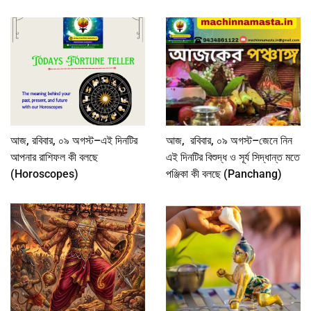
আজ, রবিবার, ০৯ অগস্ট–এই দিনটির
আজ, রবিবার, ০৯ অগস্ট–জেনে নিন
আপনার রাশিফল কী বলছে
এই দিনটির বিশুদ্ধ ও সূর্য সিদ্ধান্ত মতে
(Horoscopes)
পঞ্জিকা কী বলছে (Panchang)