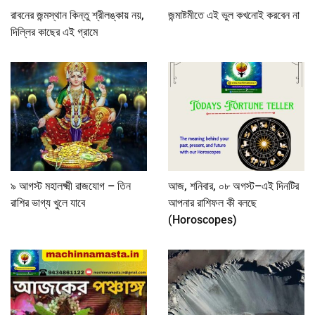
রাবনের জন্মস্থান কিন্তু শ্রীলঙ্কায় নয়,
জন্মাষ্টমীতে এই ভুল কখনোই করবেন না
দিল্লির কাছের এই গ্রামে
৯ আগস্ট মহালক্ষ্মী রাজযোগ – তিন
আজ, শনিবার, ০৮ অগস্ট–এই দিনটির
রাশির ভাগ্য খুলে যাবে
আপনার রাশিফল কী বলছে
(Horoscopes)