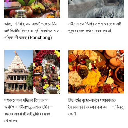
আজ, শনিবার, ০৮ অগস্ট–জেনে নিন
মাইনাস ৫০ ডিগ্রি তাপমাত্রাতেও এই
এই দিনটির বিশুদ্ধ ও সূর্য সিদ্ধান্ত মতে
পুকুরের জল কখনো বরফ হয় না
পঞ্জিকা কী বলছে (Panchang)
মহাকালেশ্বর মন্দিরের তিন তলায়
হিন্দুধর্মের পুজো-পার্বনে সাধারণভাবে
অবস্থিত শ্রীনাগচন্দ্রেশ্বর মন্দির –
সৈন্ধব লবণ ব্যবহার করা হয়। – কিন্তু
বছরের একবারই এই মন্দিরের দরজা
কেন?
খোলা হয়