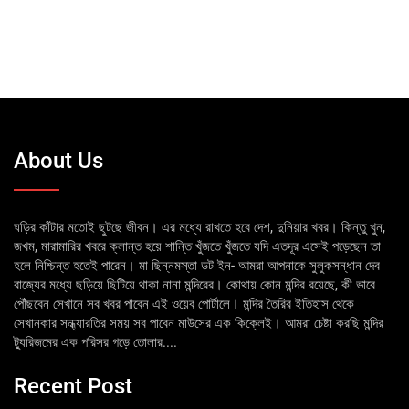
About Us
ঘড়ির কাঁটার মতোই ছুটছে জীবন। এর মধ্যে রাখতে হবে দেশ, দুনিয়ার খবর। কিন্তু খুন,
জখম, মারামারির খবরে ক্লান্ত হয়ে শান্তি খুঁজতে খুঁজতে যদি এতদূর এসেই পড়েছেন তা
হলে নিশ্চিন্ত হতেই পারেন। মা ছিন্নমস্তা ডট ইন- আমরা আপনাকে সুলুকসন্ধান দেব
রাজ্যের মধ্যে ছড়িয়ে ছিটিয়ে থাকা নানা মন্দিরের। কোথায় কোন মন্দির রয়েছে, কী ভাবে
পৌঁছবেন সেখানে সব খবর পাবেন এই ওয়েব পোর্টালে। মন্দির তৈরির ইতিহাস থেকে
সেখানকার সন্ধ্যারতির সময় সব পাবেন মাউসের এক কিক্লেই। আমরা চেষ্টা করছি মন্দির
ট্যুরিজমের এক পরিসর গড়ে তোলার....
Recent Post