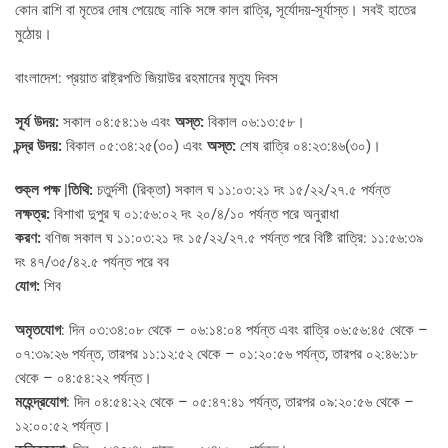
কোন রাশি বা মৃতের দোষ পেয়েছে নাকি সঙ্গে কাল রাত্রি, সূর্যোদয়-সূর্যাস্ত। সবই হাতের
মুঠোয়।
বাংলাদেশ: প্রয়াত রাষ্ট্রপতি জিয়াউর রহমানের মৃত্যু দিবস
সূর্য উদয়:
সকাল ০৪:৫৪:১৬ এবং
অস্ত:
বিকাল ০৬:১৩:৫৮।
চন্দ্র উদয়:
বিকাল ০৫:৩৪:২৫(৩০) এবং
অস্ত:
শেষ রাত্রি ০৪:২৩:৪৬(৩০)।
শুক্ল পক্ষ |তিথি:
চতুর্দশী (রিক্তা) সকাল ঘ ১১:০৩:২১ দং ১৫/২২/২৭.৫ পর্যন্ত
নক্ষত্র:
বিশাখা দুপুর ঘ ০১:৫৬:০২ দং ২০/৪/১০ পর্যন্ত পরে অনুরাধা
করণ:
বণিজ সকাল ঘ ১১:০৩:২১ দং ১৫/২২/২৭.৫ পর্যন্ত পরে বিষ্টি রাত্রি: ১১:৫৬:৩৯
দং ৪৭/৩৫/৪২.৫ পর্যন্ত পরে বব
যোগ:
শিব
অমৃতযোগ
: দিন ০৩:৩৪:০৮ থেকে – ০৬:১৪:০৪ পর্যন্ত এবং রাত্রি ০৬:৫৬:৪৫ থেকে –
০৭:৩৯:২৬ পর্যন্ত, তারপর ১১:১২:৫২ থেকে – ০১:২০:৫৬ পর্যন্ত, তারপর ০২:৪৬:১৮
থেকে – ০৪:৫৪:২২ পর্যন্ত।
মহেন্দ্রযোগ
: দিন ০৪:৫৪:২২ থেকে – ০৫:৪৭:৪১ পর্যন্ত, তারপর ০৯:২০:৫৬ থেকে –
১২:০০:৫২ পর্যন্ত।