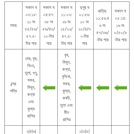
সকাল ঘ
সকাল ঘ
সকাল ঘ
দুপুর ঘ
রাত্রি:
সকাল ঘ
০৩:১৮:
০৪:৪৭:
১১:০৩:
০১:৫৬:
১১:৫৬:৪
০৫:১৪:
২১ দং
৩৮ দং
২৯ দং
১০ দং
সময়
৬ দং
১৬ দং
৫৫/৫৯/
৫৯/৪৩/
১৫/২২/
২০/৪/৩
৪৭/৩৬/
০/৫০/৫
৫৭.৫-
১০-টার
৪৭.৫-
০-টার
-টার পরে
-টার পরে
টার পরে
পরে
টার পরে
পরে
বৃষ,
মেষ, বৃষ,
মিথুন,
সিংহ,
কন্যা,
তুলা, ধনু,
বৃশ্চিক,
মকর,
চন্দ্র
মকর,
মিথুন,
শুদ্ধি
কুম্ভ,
কন্যা
কর্কট,
এবং
তুলা এবং
কুম্ভ
মীন
রাশির
রাশির
২|৪|৬|
১|৩|৫|