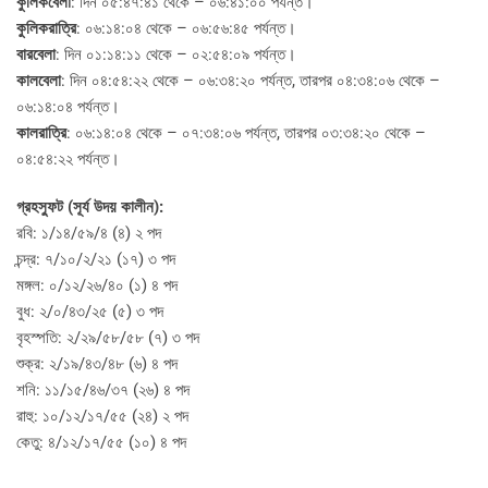
কুলিকবেলা
: দিন ০৫:৪৭:৪১ থেকে – ০৬:৪১:০০ পর্যন্ত।
কুলিকরাত্রি
: ০৬:১৪:০৪ থেকে – ০৬:৫৬:৪৫ পর্যন্ত।
বারবেলা
: দিন ০১:১৪:১১ থেকে – ০২:৫৪:০৯ পর্যন্ত।
কালবেলা
: দিন ০৪:৫৪:২২ থেকে – ০৬:৩৪:২০ পর্যন্ত, তারপর ০৪:৩৪:০৬ থেকে –
০৬:১৪:০৪ পর্যন্ত।
কালরাত্রি
: ০৬:১৪:০৪ থেকে – ০৭:৩৪:০৬ পর্যন্ত, তারপর ০৩:৩৪:২০ থেকে –
০৪:৫৪:২২ পর্যন্ত।
গ্রহস্ফুট (সূর্য উদয় কালীন):
রবি: ১/১৪/৫৯/৪ (৪) ২ পদ
চন্দ্র: ৭/১০/২/২১ (১৭) ৩ পদ
মঙ্গল: ০/১২/২৬/৪০ (১) ৪ পদ
বুধ: ২/০/৪৩/২৫ (৫) ৩ পদ
বৃহস্পতি: ২/২৯/৫৮/৫৮ (৭) ৩ পদ
শুক্র: ২/১৯/৪৩/৪৮ (৬) ৪ পদ
শনি: ১১/১৫/৪৬/৩৭ (২৬) ৪ পদ
রাহু: ১০/১২/১৭/৫৫ (২৪) ২ পদ
কেতু: ৪/১২/১৭/৫৫ (১০) ৪ পদ