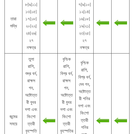
৮|৯|১১|
৭|৯|১০|
১৩|১৫|
১২|১৪|
তারা
১৭|১৮|
১৬|১৮|
শুদ্ধি
২০|২২|
১৯|২১|
২৪|২৬|
২৩|২৫|
২৭
২৭
নক্ষত্র
নক্ষত্র
তুলা
বৃশ্চিক
বৃশ্চিক
রাশি,
রাশি,
রাশি,
শুদ্র বর্ন,
বিপ্র বর্ন,
বিপ্র বর্ন,
রাক্ষস
রাক্ষস
দেব গন,
গন,
গন,
অষ্টোত্ত
অষ্টোত্ত
অষ্টোত্ত
রী শনির
রী বুধর
রী বুধর
দশা এবং
দশা এবং
দশা এবং
বিংশো
জন্মের
বিংশো
বিংশো
ত্তরী
সময়ে
ত্তরী
ত্তরী
শনির
বৃহস্পতি
বৃহস্পতির