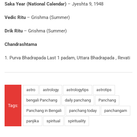
Saka Year (National Calendar)
– Jyeshta 9, 1948
Vedic Ritu
– Grishma (Summer)
Drik Ritu
– Grishma (Summer)
Chandrashtama
1. Purva Bhadrapada Last 1 padam, Uttara Bhadrapada , Revati
astro
astrology
astrologytips
astrotips
bengali Panchang
daily panchang
Panchang
Tags:
Panchang in Bengali
panchang today
panchangam
panjika
spiritual
spirituality