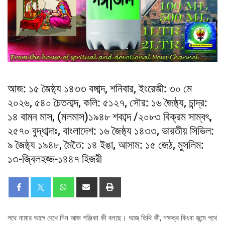
আজ: ১৫ জৈষ্ঠ্য ১৪৩৩ বঙ্গাব্দ, শনিবার, ইংরেজী: ৩০ মে
২০২৬, ৫৪০ চৈতনাব্দ, কলি: ৫১২৭, সৌর: ১৬ জৈষ্ঠ্য, চান্দ্র:
১৪ বামন মাস, (মলমাস)১৯৪৮ শকাব্দ /২০৮৩ বিক্রম সাম্বৎ,
২৫৭০ বুদ্ধাব্দাঃ, বাংলাদেশ: ১৬ জৈষ্ঠ্য ১৪৩৩, ভারতীয় সিভিল:
৯ জৈষ্ঠ্য ১৯৪৮, মৈতৈ: ১৪ ইঙা, আসাম: ১৫ জেঠ, মুসলিম:
১৩-জ্বিলহজ্জ-১৪৪৭ হিজরী
পথে নামার আগে দেখে নিন আজ পঞ্জিকা কী বলছে। আজ তিথি কী, নক্ষত্র কিংবা জন্মে পথে