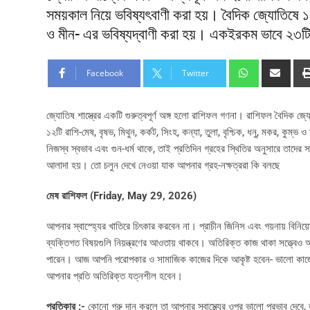
সময়কাল নিয়ে ভবিষ্যৎবাণী করা হয়। বৈদিক জ্যোতিষে ১২টি
ও মীন- এর ভবিষ্যদ্বাণী করা হয়। একইরকম ভাবে ২৩টি ন
Facebook
Twitter
জ্যোতিষ শাস্ত্রের একটি গুরুত্বপূর্ণ অঙ্গ হলো রাশিফল গণনা। রাশিফল বৈদিক জ্য
১২টি রাশি-মেষ, বৃষভ, মিথুন, কর্কট, সিংহ, কন্যা, তুলা, বৃশ্চিক, ধনু, মকর, কুম
নিজস্ব স্বভাব এবং গুন-ধর্ম থাকে, তাই প্রতিদিন গ্রহের স্থিতির অনুসারে তাদে
আলাদা হয়। তো চলুন দেখে নেওয়া যাক আপনার গ্রহ-নক্ষত্ররা কি বলছে
মেষ রাশিফল (Friday, May 29, 2026)
আপনার স্বাস্হ্যের খাতিরে চিৎকার করবেন না। প্রাচীন জিনিস এবং গয়নায় ব
ব্যক্তিগত বিষয়গুলি নিয়ন্ত্রণের আওতায় থাকবে। অতিরিক্ত কাজ থাকা সত্ত্ব
পারেন। আজ আপনি পরোপকার ও সামাজিক কাজের দিকে আকৃষ্ট হবেন- ভালো কাজে স
আপনার প্রতি অতিরিক্ত যত্নশীল হবেন।
প্রতিকার :-
কোনো গরু দান করলে তা আপনার স্বাস্থ্যের ওপর ভালো প্রভাব দেবে, 