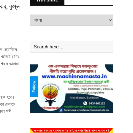
মকর, কুম্ভ
দিক জ্যোতিষে
 প্রতিটি রাশির
রাশিফল আলাদা-
ায়ক হবে।
 করে ফেলতে
ন সঙ্গী