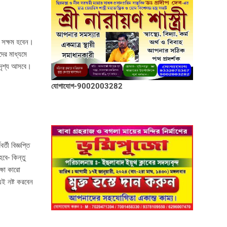
ে সক্ষম হবেন।
দের মাধ্যমে
াদৃশ্য আসবে।
যোগাযোগ-9002003282
তী বিজ্ঞপ্তি
বে- কিন্তু
্ষা কারো
ই নষ্ট করবেন