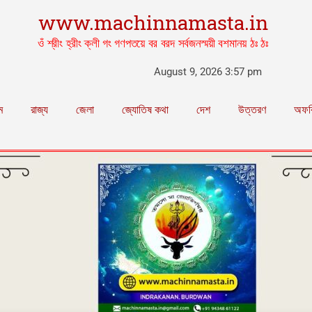
www.machinnamasta.in
ওঁ শ্রীং হ্রীং ক্লী গং গণপতয়ে বর বরদ সর্বজনস্ময়ী বশমানয় ঠঃ ঠঃ
August 9, 2026 3:57 pm
ম
রাজ্য
জেলা
জ্যোতিষ কথা
দেশ
উত্তরণ
অফব