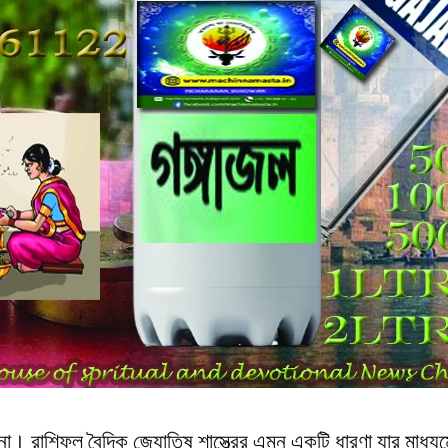
গণনা। রাশিফল বৈদিক জ্যোতিষ শাস্ত্রের এমন একটি ধারণা যার মাধ্যম