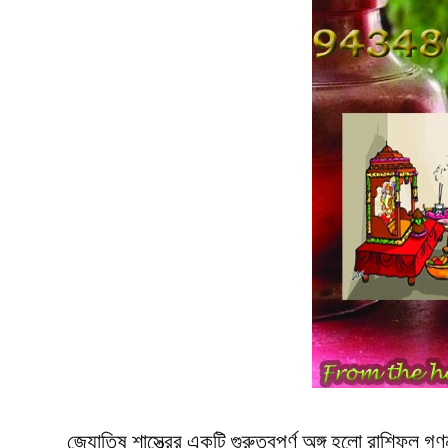
জ্যোতিষ শাস্ত্রের একটি গুরুত্বপূর্ণ অঙ্গ হলো রাশিফল 