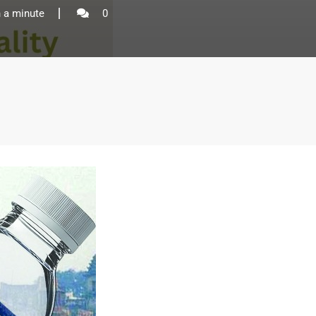
 a minute
0