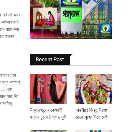
 পরিচর্যা করার
। আপনার কার্য
ষের সাথে কথা
রতে পারবেন।
Recent Post
ত্তার সঙ্গে
ের জন্য আপনার
দৃ .় এবং
েজাজ সারা দিন
নি সবকিছু
উত্তরাখান্ডের কেশবতী
তারাপীঠে কিন্তু উপোস
কন্যার চুলের দৈর্ঘ্য ৯ ফুট
থেকে পুজো দিতে নেই