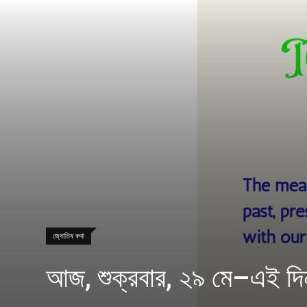
জ্যোতিষ কথা
আজ, শুক্রবার, ২৯ মে–এই 