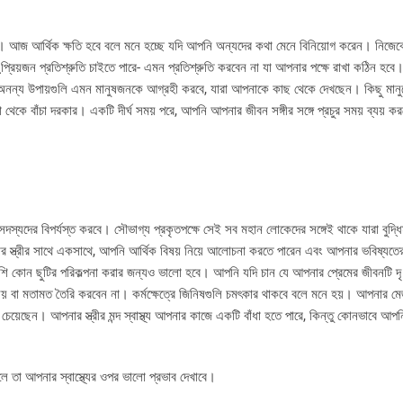
বে। আজ আর্থিক ক্ষতি হবে বলে মনে হচ্ছে যদি আপনি অন্যদের কথা মেনে বিনিয়োগ করেন। নিজেকে
রি়য়জন প্রতিশ্রুতি চাইতে পারে- এমন প্রতিশ্রুতি করবেন না যা আপনার পক্ষে রাখা কঠিন হবে
র অনন্য উপায়গুলি এমন মানুষজনকে আগ্রহী করবে, যারা আপনাকে কাছ থেকে দেখছেন। কিছু মানু
কে বাঁচা দরকার। একটি দীর্ঘ সময় পরে, আপনি আপনার জীবন সঙ্গীর সঙ্গে প্রচুর সময় ব্যয় ক
।
সদস্যদের বিপর্যস্ত করবে। সৌভাগ্য প্রকৃতপক্ষে সেই সব মহান লোকেদের সঙ্গেই থাকে যারা বুদ্ধিম
ার স্ত্রীর সাথে একসাথে, আপনি আর্থিক বিষয় নিয়ে আলোচনা করতে পারেন এবং আপনার ভবিষ্যত
শাপাশি কোন ছুটির পরিকল্পনা করার জন্যও ভালো হবে। আপনি যদি চান যে আপনার প্রেমের জীবনটি 
িনয় বা মতামত তৈরি করবেন না। কর্মক্ষেত্রে জিনিষগুলি চমৎকার থাকবে বলে মনে হয়। আপনার ম
য়েছেন। আপনার স্ত্রীর মন্দ স্বাস্থ্য আপনার কাজে একটি বাঁধা হতে পারে, কিন্তু কোনভাবে আপ
লে তা আপনার স্বাস্থ্যের ওপর ভালো প্রভাব দেখাবে।