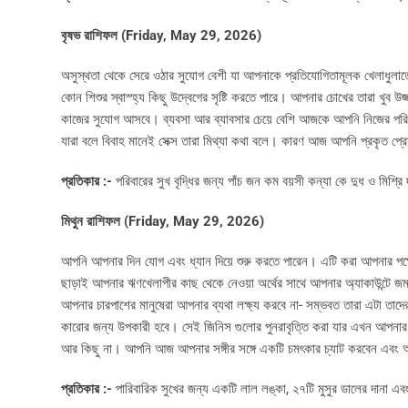
বৃষভ রাশিফল (Friday, May 29, 2026)
অসুস্থতা থেকে সেরে ওঠার সুযোগ বেশী যা আপনাকে প্রতিযোগিতামূলক খেলাধুলা
কোন শিশুর স্বাস্হ্য কিছু উদ্বেগের সৃষ্টি করতে পারে। আপনার চোখের তারা খুব
কাজের সুযোগ আসবে। ব্যবসা আর ব্যাবসার চেয়ে বেশি আজকে আপনি নিজের পরি
যারা বলে বিবাহ মানেই সেক্স তারা মিথ্যা কথা বলে। কারণ আজ আপনি প্রকৃত প্
প্রতিকার :-
পরিবারের সুখ বৃদ্ধির জন্য পাঁচ জন কম বয়সী কন্যা কে দুধ ও মিশ্র
মিথুন রাশিফল (Friday, May 29, 2026)
আপনি আপনার দিন যোগ এবং ধ্যান দিয়ে শুরু করতে পারেন। এটি করা আপনার পক্ষে
ছাড়াই আপনার ঋণখেলাপীর কাছ থেকে নেওয়া অর্থের সাথে আপনার অ্যাকাউন্টে জ
আপনার চারপাশের মানুষেরা আপনার ব্যথা লক্ষ্য করবে না- সম্ভবত তারা এটা তাদ
কারোর জন্য উপকারী হবে। সেই জিনিস গুলোর পুনরাবৃত্তি করা যার এখন আপন
আর কিছু না। আপনি আজ আপনার সঙ্গীর সঙ্গে একটি চমৎকার চ্যাট করবেন এবং 
প্রতিকার :-
পারিবারিক সুখের জন্য একটি লাল লঙ্কা, ২৭টি মুসুর ডালের দানা এব