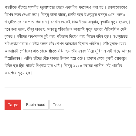
গাছটিকে বাঁচাতে স্থানীয় প্রশাসনের তরফে একাধিক পদক্ষেপও করা হয়। রক্ষণাবেক্ষণেও
বিশেষ নজর দেওয়া হত। কিন্তু জানা যাচ্ছে, চলতি বছর ইংল্যান্ডে বসন্ত এসে গেলেও
গাছটিতে কোনও পাতা গজায়নি। সেখান থেকেই বিজ্ঞানীদের অনুমান, বৃক্ষটির মৃত্যু হয়েছে।
মনে করা হচ্ছে, তীব্র দাবদাহ, জলবায়ু পরিবর্তনের কারণেই মৃত্যু হয়েছে ঐতিহাসিক সেই
বৃক্ষের। ধনীদের অর্থ-সম্পদ চুরি করে গরিবদের বিতরণ করে দিতেন রবিন হুড। ইংল্যান্ডের
নটিংহ্যামশায়ারে শেরউড জঙ্গল তাঁর গোপন আস্তানা হিসাবে পরিচিত। নটিংহ্যামশায়ারে
অত্যাচারী শেরিফের হাত থেকে বাঁচতে রবিন হুড তাঁর দলবল নিয়ে সুবিশাল এই গাছে আশ্রয়
নিয়েছিলেন। এটিই তাঁদের বেঁচে থাকার ঠিকানা হয়ে ওঠে। তারপর থেকে বৃক্ষটি লোকমুখে
‘রবিন হুড ট্রি’ নামেই বিখ্যাত হয়ে ওঠে। কিন্তু ১২০০ বছরের প্রাচীন সেই গাছটির
অবশেষে মৃত্যু হল।
Tags:
Rabin hood
Tree