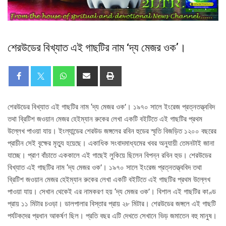
শেরউডের বিখ্যাত এই গাছটির নাম ‘দ্য মেজর ওক’।
শেরউডের বিখ্যাত এই গাছটির নাম ‘দ্য মেজর ওক’। ১৯৭০ সালে ইংরেজ প্রত্নতত্ত্ববিদ
তথা ব্রিটিশ জওয়ান মেজর হেইম্যান রুকের লেখা একটি বইটিতে এই গাছটির প্রথম
উল্লেখ পাওয়া যায়। ইংল্যান্ডের শেরউড জঙ্গলের রবিন হুডের স্মৃতি বিজড়িত ১২০০ বছরের
প্রাচীন সেই বৃক্ষের মৃত্যু হয়েছে। একাধিক সংবাদমাধ্যমের খবর অনুযায়ী তেমনটাই জানা
যাচ্ছে। প্রাণ বাঁচাতে এককালে এই গাছেই লুকিয়ে ছিলেন বিপন্ন রবিন হুড। শেরউডের
বিখ্যাত এই গাছটির নাম ‘দ্য মেজর ওক’। ১৯৭০ সালে ইংরেজ প্রত্নতত্ত্ববিদ তথা
ব্রিটিশ জওয়ান মেজর হেইম্যান রুকের লেখা একটি বইটিতে এই গাছটির প্রথম উল্লেখ
পাওয়া যায়। সেখান থেকেই এর নামকরণ হয় ‘দ্য মেজর ওক’। বিশাল এই গাছটির কাণ্ড
প্রায় ১১ মিটার চওড়া। ডালপালার বিস্তার প্রায় ২৮ মিটার। শেরউডের জঙ্গলে এই গাছটি
পর্যটকদের প্রধান আকর্ষণ ছিল। প্রতি বছর এটি দেখতে সেখানে ভিড় জমাতেন বহু মানুষ।