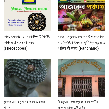
আজ, শুক্রবার, ০৭ অগস্ট–এই দিনটির
আজ, শুক্রবার, ০৭ অগস্ট–জেনে নিন
আপনার রাশিফল কী বলছে
এই দিনটির বিশুদ্ধ ও সূর্য সিদ্ধান্ত মতে
(Horoscopes)
পঞ্জিকা কী বলছে (Panchang)
বুদ্ধের মাথায় চুল নয় আছে একগুচ্ছ
বীরভূমের মল্লারপুরের কাছে গভীর
শামুক
জঙ্গলে আছে এই মন্দির