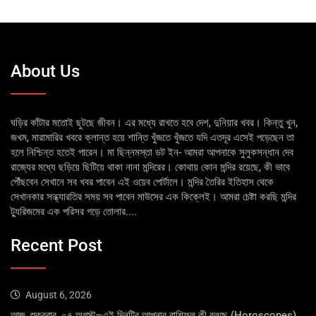
About Us
ঘড়ির কাঁটার মতোই ছুটছে জীবন। এর মধ্যে রাখতে হবে দেশ, দুনিয়ার খবর। কিন্তু খুন,
জখম, মারামারির খবরে ক্লান্ত হয়ে শান্তি খুঁজতে খুঁজতে যদি এতদূর এসেই পড়েছেন তা
হলে নিশ্চিন্ত হতেই পারেন। মা ছিন্নমস্তা ডট ইন- আমরা আপনাকে সুলুকসন্ধান দেব
রাজ্যের মধ্যে ছড়িয়ে ছিটিয়ে থাকা নানা মন্দিরের। কোথায় কোন মন্দির রয়েছে, কী ভাবে
পৌঁছবেন সেখানে সব খবর পাবেন এই ওয়েব পোর্টালে। মন্দির তৈরির ইতিহাস থেকে
সেখানকার সন্ধ্যারতির সময় সব পাবেন মাউসের এক কিক্লেই। আমরা চেষ্টা করছি মন্দির
ট্যুরিজমের এক পরিসর গড়ে তোলার....
Recent Post
August 6, 2026
আজ, শুক্রবার, ০৭ অগস্ট–এই দিনটির আপনার রাশিফল কী বলছে (Horoscopes)