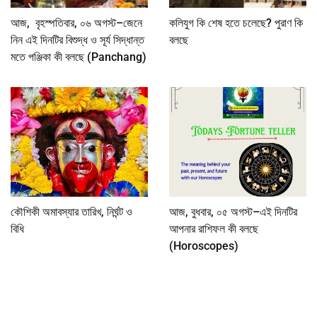
আজ, বৃহস্পতিবার, ০৬ অগস্ট–জেনে
কলিযুগ কি শেষ হতে চলেছে? পুরাণ কি
নিন এই দিনটির বিশুদ্ধ ও সূর্য সিদ্ধান্ত
বলছে
মতে পঞ্জিকা কী বলছে (Panchang)
কৌশিকী অমাবস্যার তারিখ, নির্ঘন্ট ও
আজ, বুধবার, ০৫ অগস্ট–এই দিনটির
বিধি
আপনার রাশিফল কী বলছে
(Horoscopes)