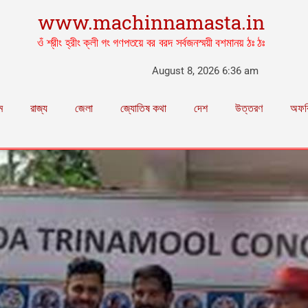
www.machinnamasta.in
ওঁ শ্রীং হ্রীং ক্লী গং গণপতয়ে বর বরদ সর্বজনস্ময়ী বশমানয় ঠঃ ঠঃ
August 8, 2026 6:36 am
ম
রাজ্য
জেলা
জ্যোতিষ কথা
দেশ
উত্তরণ
অফব