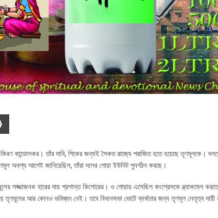
তি কিরণ কান্ডোলকর। তাঁর দাবি, পিকের জন্যই সৈকত রাজ্যে পরাজিত হতে হয়েছে তৃণমূলকে। দ
তৃণমূল অবশ্য আগেই জানিয়েছিল, তাঁরা দলের গোয়া ইউনিট পুনর্গঠন করছে।
ণমূলের লজ্জাজনক হারের দায় প্রশান্ত কিশোরের। ও গোয়ায় এসেছিল কংগ্রেসকে ব্ল্যাকমেল করত
় তৃণমূলের আর কোনও ভবিষ্যৎ নেই। তবে বিধানসভা ভোটে ব্যর্থতার জন্য তৃণমূল নেতৃত্ব দায়ী