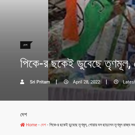
দেশ
পিকে-র ছকেই ডুবেছে তৃণমূল, 
Sri Pritam
April 28, 2022
Lates
দেশ
-
-
Home
দেশ
পিকে-র ছকেই ডুবেছে তৃণমূল, গোয়ায় দল ছাড়লেন তৃণমূল রাজ্য স