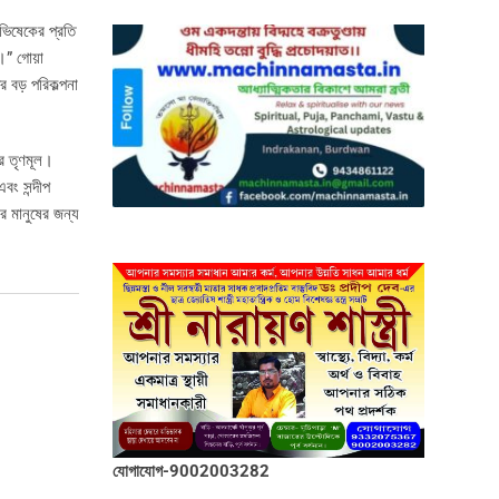
অভিষেকের প্রতি
।” গোয়া
 বড় পরিকল্পনা
রে তৃণমূল।
বং সন্দীপ
র মানুষের জন্য
যোগাযোগ-9002003282