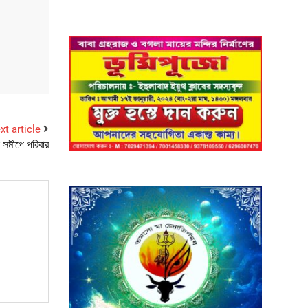
xt article
া সমীপে পরিবার