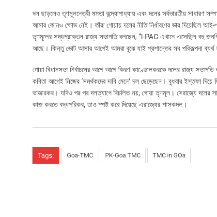
দল ছাড়লেও তৃণমূলনেত্রী মমতা বন্দ্যোপাধ্যায় এবং দলের সর্বভারতীয় সাধারণ স
আমার কোনও ক্ষোভ নেই। তাঁরা গোয়ায় দলের নীতি নির্ধারণের ভার দিয়েছিল আই-
তৃণমূলের সদ্যপ্রাক্তন রাজ্য সভাপতি বলছেন, “I-PAC এখানে এসেছিল বহু জনপ্
আছে। কিন্তু ভোট আসার আগেই আমরা বুঝে যাই প্রশান্তের সব পরিকল্পনা ব্যর্থ
গোয়া বিধানসভা নির্বাচনের আগে আগে কিরণ কাণ্ডোলকরকে দলের রাজ্য সভাপতি করে 
কবিতা আগেই নিজের ‘সমর্থকদের দাবি মেনে’ দল ছেড়েছেন। বুধবার ইস্তফা দিয়ে
ভাজারকর। যদিও পর পর দলত্যাগে বিচলিত নয়, গোয়া তৃণমূল। সেরাজ্যে দলের সা
কাজ করতে বদ্ধপরিকর, তাও স্পষ্ট করে দিয়েছে এরাজ্যের শাসকদল।
Tags:
Goa-TMC
PK-Goa TMC
TMC in GOa