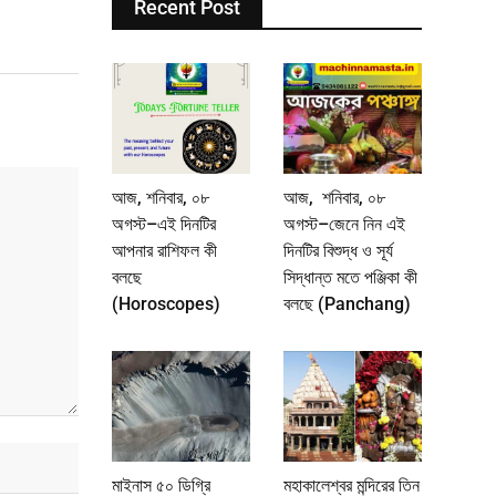
Recent Post
আজ, শনিবার, ০৮
আজ, শনিবার, ০৮
অগস্ট–এই দিনটির
অগস্ট–জেনে নিন এই
আপনার রাশিফল কী
দিনটির বিশুদ্ধ ও সূর্য
বলছে
সিদ্ধান্ত মতে পঞ্জিকা কী
(Horoscopes)
বলছে (Panchang)
মাইনাস ৫০ ডিগ্রি
মহাকালেশ্বর মন্দিরের তিন