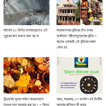
মাইনাস ৫০ ডিগ্রি তাপমাত্রাতেও এই
মহাকালেশ্বর মন্দিরের তিন তলায়
পুকুরের জল কখনো বরফ হয় না
অবস্থিত শ্রীনাগচন্দ্রেশ্বর মন্দির –
বছরের একবারই এই মন্দিরের দরজা
খোলা হয়
হিন্দুধর্মের পুজো-পার্বনে সাধারণভাবে
আজ, শুক্রবার, ০৭ অগস্ট–এই দিনটির
সৈন্ধব লবণ ব্যবহার করা হয়। – কিন্তু
আপনার রাশিফল কী বলছে