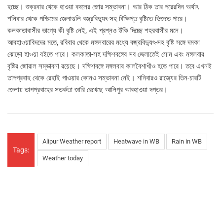
হচ্ছে। শুক্রবার থেকে হাওয়া বদলের জোর সম্ভাবনা। আর ঠিক তার পরেরদিন অর্থাৎ
শনিবার থেকে পশ্চিমের জেলাগুলি বজ্রবিদ্যুৎ-সহ বিক্ষিপ্ত বৃষ্টিতে ভিজতে পারে।
কলকাতাবাসীর ভাগ্যে কী বৃষ্টি নেই, এই প্রশ্নও উঁকি দিচ্ছে শহরবাসীর মনে।
আবহাওয়াবিদদের মতে, রবিবার থেকে মঙ্গলবারের মধ্যে বজ্রবিদ্যুৎ-সহ বৃষ্টি সঙ্গে দমকা
ঝোড়ো হাওয়া বইতে পারে। কলকাতা-সহ দক্ষিণবঙ্গের সব জেলাতেই সোম এবং মঙ্গলবার
বৃষ্টির জোরাল সম্ভাবনা রয়েছে। দক্ষিণবঙ্গে মঙ্গলবার কালবৈশাখীও হতে পারে। তবে এখনই
তাপপ্রবাহ থেকে রেহাই পাওয়ার কোনও সম্ভাবনা নেই। শনিবারও রাজ্যের তিন-চারটি
জেলায় তাপপ্রবাহের সতর্কতা জারি রেখেছে আলিপুর আবহাওয়া দপ্তর।
Alipur Weather report
Heatwave in WB
Rain in WB
Tags:
Weather today