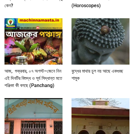
কেন?
(Horoscopes)
আজ, শুক্রবার, ০৭ অগস্ট–জেনে নিন
বুদ্ধের মাথায় চুল নয় আছে একগুচ্ছ
এই দিনটির বিশুদ্ধ ও সূর্য সিদ্ধান্ত মতে
শামুক
পঞ্জিকা কী বলছে (Panchang)