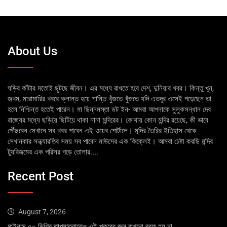
About Us
ঘড়ির কাঁটার মতোই ছুটছে জীবন। এর মধ্যে রাখতে হবে দেশ, দুনিয়ার খবর। কিন্তু খুন,
জখম, মারামারির খবরে ক্লান্ত হয়ে শান্তি খুঁজতে খুঁজতে যদি এতদূর এসেই পড়েছেন তা
হলে নিশ্চিন্ত হতেই পারেন। মা ছিন্নমস্তা ডট ইন- আমরা আপনাকে সুলুকসন্ধান দেব
রাজ্যের মধ্যে ছড়িয়ে ছিটিয়ে থাকা নানা মন্দিরের। কোথায় কোন মন্দির রয়েছে, কী ভাবে
পৌঁছবেন সেখানে সব খবর পাবেন এই ওয়েব পোর্টালে। মন্দির তৈরির ইতিহাস থেকে
সেখানকার সন্ধ্যারতির সময় সব পাবেন মাউসের এক কিক্লেই। আমরা চেষ্টা করছি মন্দির
ট্যুরিজমের এক পরিসর গড়ে তোলার....
Recent Post
August 7, 2026
মাইনাস ৫০ ডিগ্রি তাপমাত্রাতেও এই পুকুরের জল কখনো বরফ হয় না