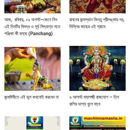
আজ, রবিবার, ০৯ অগস্ট–জেনে নিন
রাবনের জন্মস্থান কিন্তু শ্রীলঙ্কায় নয়,
এই দিনটির বিশুদ্ধ ও সূর্য সিদ্ধান্ত মতে
দিল্লির কাছের এই গ্রামে
পঞ্জিকা কী বলছে (Panchang)
জন্মাষ্টমীতে এই ভুল কখনোই করবেন না
৯ আগস্ট মহালক্ষ্মী রাজযোগ – তিন
রাশির ভাগ্য খুলে যাবে