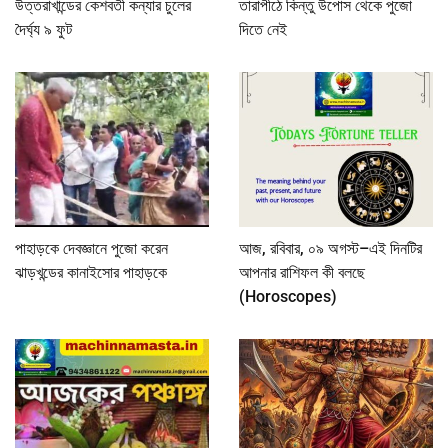
উত্তরাখান্ডের কেশবতী কন্যার চুলের
তারাপীঠে কিন্তু উপোস থেকে পুজো
দৈর্ঘ্য ৯ ফুট
দিতে নেই
পাহাড়কে দেবজ্ঞানে পুজো করেন
আজ, রবিবার, ০৯ অগস্ট–এই দিনটির
ঝাড়খন্ডের কানাইসোর পাহাড়কে
আপনার রাশিফল কী বলছে
(Horoscopes)