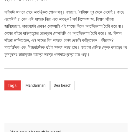
সত্যিটা জানতে পেরে আতঙ্কিত শোভনবাবু। বলছেন, ‘ভাগ্যিস দূর থেকে দেখেছি। কাছে
এগোইনি।’ কেন এই সাপকে নিয়ে এত আতঙ্ক? সর্প বিশেষজ্ঞ ডা. বিশাল সাঁতরা
জানিয়েছেন, ভারতবর্ষের কোনও কোম্পানি এই সাপের বিষের অ্যান্টিভেনাম তৈরি করে না।
দেশের বাইরে থাইল্যান্ডের রেডক্রস সোসাইটি এর অ্যান্টিভেনাম তৈরি করে। ডা. বিশাল
সাঁতরা জানিয়েছেন, এই সাপের বিষ আদতে একটা ডেডলি কম্বিনেশন। কীরকম?
মায়োটক্সিক এবং নিউরোটক্সিক দুইই ক্ষমতা আছে তার। ইয়েলো বেলিড স্নেক কামড়ের পর
ফুসফুসের ডায়াফ্রাম আস্তে আস্তে পক্ষাঘাতগ্রস্ত হয়ে পড়ে।
Tags:
Mandarmani
Sea beach