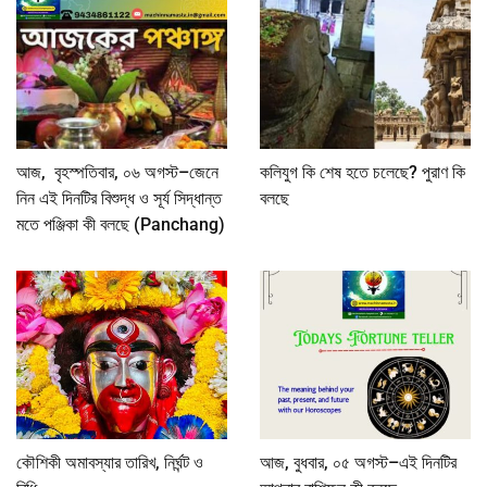
আজ, বৃহস্পতিবার, ০৬ অগস্ট–জেনে
কলিযুগ কি শেষ হতে চলেছে? পুরাণ কি
নিন এই দিনটির বিশুদ্ধ ও সূর্য সিদ্ধান্ত
বলছে
মতে পঞ্জিকা কী বলছে (Panchang)
কৌশিকী অমাবস্যার তারিখ, নির্ঘন্ট ও
আজ, বুধবার, ০৫ অগস্ট–এই দিনটির