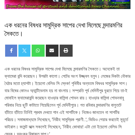
এক ধরনের বিষধর সামুদ্রিক সাপের দেখা মিলেছে মন্দারমণির
সৈকতে।
এক ধরনের বিষধর সামুদ্রিক সাপের দেখা মিলেছে মন্দারমণির সৈকতে। অনেকেই তা
ক্যামেরা বন্দি করেছেন। উপরটা কালো। পেটের অংশ উজ্জ্বল হলুদ। লেজের দিকটা নৌকার
বৈঠার মতো চ্যাপটা। ইয়েলো বেলিড সি স্নেক! পৃথিবীর অন্যতম বিষধর সামুদ্রিক সাপ।
যার বিষের কোনও অ্যান্টিভেনাম হয় না বাংলায়। সম্প্রতি পূর্ব মেদিনীপুর ঘুরতে গিয়ে তা-ই
মোবাইল ক্যামেরাবন্দি করেছেন হাওড়ার বাসিন্দা শোভন রায়। হাওড়ার বাসিন্দা শোভনবাবু
পরিবার নিয়ে ছুটি কাটাতে গিয়েছিলেন পূর্ব মেদিনীপুরে। গত রবিবার মন্দারমণির বালুতটে
হাঁটতে হাঁটতে তিনিই প্রথম দেখতে পান এই সাপটিকে। নিজেও জানতেন না সাপটির
পরিচয়। সমাজমাধ্যমে লিখেছেন, ‘নিরীহ সামুদ্রিক প্রাণী..’, ভিডিও শেয়ার করতেই মুহূর্তে
ভাইরাল। কমেন্ট বক্সে সকলেই লিখেছেন, ‘নিরীহ কোথায়! এটা তো ইয়েলো বেলিড সি
স্নেক। ভয়ংকর বিষাক্ত সাপ।’