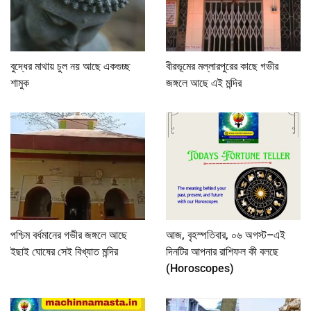
বুদ্ধের মাথায় চুল নয় আছে একগুচ্ছ
বীরভূমের মল্লারপুরের কাছে গভীর
শামুক
জঙ্গলে আছে এই মন্দির
পশ্চিম বর্ধমানের গভীর জঙ্গলে আছে
আজ, বৃহস্পতিবার, ০৬ অগস্ট–এই
ইছাই ঘোষের সেই বিখ্যাত মন্দির
দিনটির আপনার রাশিফল কী বলছে
(Horoscopes)