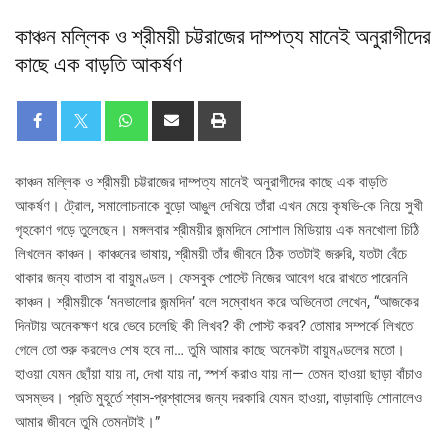
কাঞ্চন মল্লিক ও শ্রীময়ী চট্টরাজের দাম্পত্য মানেই অনুরাগীদের
কাছে এক বাড়তি আকর্ষণ
কাঞ্চন মল্লিক ও শ্রীময়ী চট্টরাজের দাম্পত্য মানেই অনুরাগীদের কাছে এক বাড়তি
আকর্ষণ। ট্রোল, সমালোচনাকে বুড়ো আঙুল দেখিয়ে তাঁরা এখন মেয়ে কৃষভি-কে নিয়ে সুখী
গৃহকোণ গড়ে তুলেছেন। মঙ্গলবার শ্রীময়ীর জন্মদিনে সোশাল মিডিয়ায় এক মনখোলা চিঠি
লিখলেন কাঞ্চন। কাঞ্চনের ভাষায়, শ্রীময়ী তাঁর জীবনে ঠিক ততটাই জরুরি, যতটা বেঁচে
থাকার জন্য বাতাস বা বায়ুমণ্ডল। ফেসবুক পোস্টে নিজের আবেগ ধরে রাখতে পারেননি
কাঞ্চন। শ্রীময়ীকে ‘মনভালোর জন্মদিন’ বলে সম্বোধন করে অভিনেতা লেখেন, “আজকের
দিনটায় অনেকক্ষণ ধরে ভেবে চলেছি কী লিখব? কী পোস্ট করব? তোমার সম্পর্কে লিখতে
গেলে তো শুরু করলেও শেষ হবে না… তুমি আমার কাছে অনেকটা বায়ুমণ্ডলের মতো।
হাওয়া যেমন ছোঁয়া যায় না, দেখা যায় না, স্পর্শ করাও যায় না— তেমন হাওয়া ছাড়া বাঁচাও
অসম্ভব। প্রতি মুহূর্তে শ্বাস-প্রশ্বাসের জন্য দরকারি যেমন হাওয়া, বাড়াবাড়ি শোনালেও
আমার জীবনে তুমি তেমনটাই।”