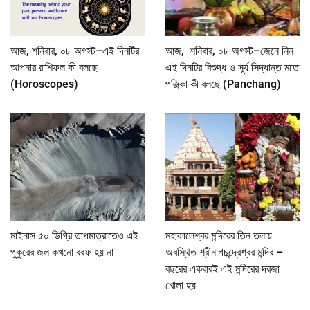
আজ, শনিবার, ০৮ অগস্ট–এই দিনটির
আজ, শনিবার, ০৮ অগস্ট–জেনে নিন
আপনার রাশিফল কী বলছে
এই দিনটির বিশুদ্ধ ও সূর্য সিদ্ধান্ত মতে
(Horoscopes)
পঞ্জিকা কী বলছে (Panchang)
মাইনাস ৫০ ডিগ্রি তাপমাত্রাতেও এই
মহাকালেশ্বর মন্দিরের তিন তলায়
পুকুরের জল কখনো বরফ হয় না
অবস্থিত শ্রীনাগচন্দ্রেশ্বর মন্দির –
বছরের একবারই এই মন্দিরের দরজা
খোলা হয়