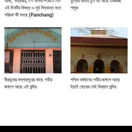
আজ, শুক্রবার, ০৭ অগস্ট–জেনে নিন
বুদ্ধের মাথায় চুল নয় আছে একগুচ্ছ
এই দিনটির বিশুদ্ধ ও সূর্য সিদ্ধান্ত মতে
শামুক
পঞ্জিকা কী বলছে (Panchang)
বীরভূমের মল্লারপুরের কাছে গভীর
পশ্চিম বর্ধমানের গভীর জঙ্গলে আছে
জঙ্গলে আছে এই মন্দির
ইছাই ঘোষের সেই বিখ্যাত মন্দির