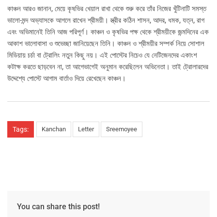
কাঞ্চন আরও জানান, মেয়ে কৃষভির খেয়াল রাখা থেকে শুরু করে তাঁর নিজের খুঁটিনাটি সমস্ত
ভালো-মন্দ অভ্যাসকে আগলে রাখেন শ্রীময়ী। স্ত্রীর কঠিন শাসন, আদর, ধমক, যত্ন, রাগ
এবং অভিমানেই তিনি আজ পরিপূর্ণ। কাঞ্চন ও কৃষভির পক্ষ থেকে শ্রীময়ীকে জন্মদিনের এক
আকাশ ভালোবাসা ও শুভেচ্ছা জানিয়েছেন তিনি। কাঞ্চন ও শ্রীময়ীর সম্পর্ক নিয়ে সোশাল
মিডিয়ায় চর্চা বা ট্রোলিং নতুন কিছু নয়। এই পোস্টের নিচেও যে নেটিজেনদের একাংশ
কটাক্ষ করতে ছাড়বেন না, তা আগেভাগেই অনুমান করেছিলেন অভিনেতা। তাই ট্রোলারদের
উদ্দেশ্যে পোস্টে আগাম বার্তাও দিয়ে রেখেছেন কাঞ্চন।
Tags:
Kanchan
Letter
Sreemoyee
You can share this post!