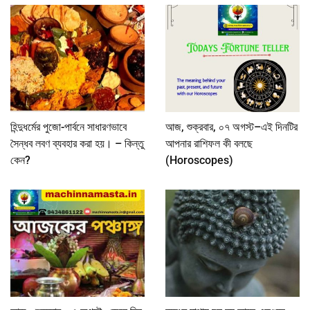
হিন্দুধর্মের পুজো-পার্বনে সাধারণভাবে
আজ, শুক্রবার, ০৭ অগস্ট–এই দিনটির
সৈন্ধব লবণ ব্যবহার করা হয়। – কিন্তু
আপনার রাশিফল কী বলছে
কেন?
(Horoscopes)