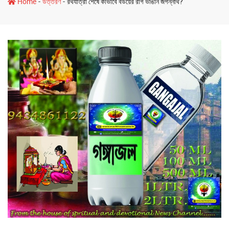
-
-
Home
উত্তরণ
রথযাত্রা শেষে কীভাবে বউয়ের রাগ ভাঙান জগন্নাথ?