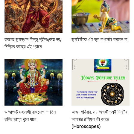
রাবনের জন্মস্থান কিন্তু শ্রীলঙ্কায় নয়,
জন্মাষ্টমীতে এই ভুল কখনোই করবেন না
দিল্লির কাছের এই গ্রামে
৯ আগস্ট মহালক্ষ্মী রাজযোগ – তিন
আজ, শনিবার, ০৮ অগস্ট–এই দিনটির
রাশির ভাগ্য খুলে যাবে
আপনার রাশিফল কী বলছে
(Horoscopes)