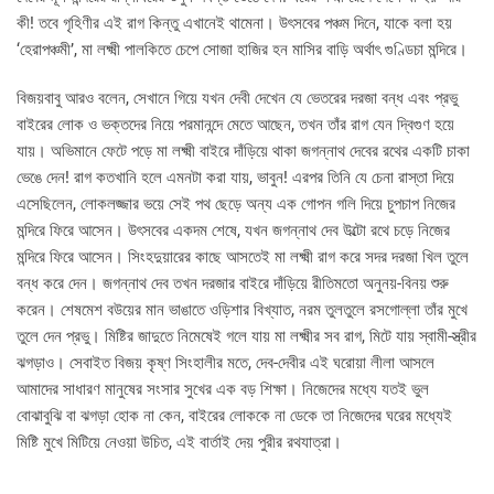
কী! তবে গৃহিণীর এই রাগ কিন্তু এখানেই থামেনা। উৎসবের পঞ্চম দিনে, যাকে বলা হয়
‘হেরাপঞ্চমী’, মা লক্ষ্মী পালকিতে চেপে সোজা হাজির হন মাসির বাড়ি অর্থাৎ গুণ্ডিচা মন্দিরে।
বিজয়বাবু আরও বলেন, সেখানে গিয়ে যখন দেবী দেখেন যে ভেতরের দরজা বন্ধ এবং প্রভু
বাইরের লোক ও ভক্তদের নিয়ে পরমানন্দে মেতে আছেন, তখন তাঁর রাগ যেন দ্বিগুণ হয়ে
যায়। অভিমানে ফেটে পড়ে মা লক্ষ্মী বাইরে দাঁড়িয়ে থাকা জগন্নাথ দেবের রথের একটি চাকা
ভেঙে দেন! রাগ কতখানি হলে এমনটা করা যায়, ভাবুন! এরপর তিনি যে চেনা রাস্তা দিয়ে
এসেছিলেন, লোকলজ্জার ভয়ে সেই পথ ছেড়ে অন্য এক গোপন গলি দিয়ে চুপচাপ নিজের
মন্দিরে ফিরে আসেন। উৎসবের একদম শেষে, যখন জগন্নাথ দেব উল্টো রথে চড়ে নিজের
মন্দিরে ফিরে আসেন। সিংহদুয়ারের কাছে আসতেই মা লক্ষ্মী রাগ করে সদর দরজা খিল তুলে
বন্ধ করে দেন। জগন্নাথ দেব তখন দরজার বাইরে দাঁড়িয়ে রীতিমতো অনুনয়-বিনয় শুরু
করেন। শেষমেশ বউয়ের মান ভাঙাতে ওড়িশার বিখ্যাত, নরম তুলতুলে রসগোল্লা তাঁর মুখে
তুলে দেন প্রভু। মিষ্টির জাদুতে নিমেষেই গলে যায় মা লক্ষ্মীর সব রাগ, মিটে যায় স্বামী-স্ত্রীর
ঝগড়াও। সেবাইত বিজয় কৃষ্ণ সিংহালীর মতে, দেব-দেবীর এই ঘরোয়া লীলা আসলে
আমাদের সাধারণ মানুষের সংসার সুখের এক বড় শিক্ষা। নিজেদের মধ্যে যতই ভুল
বোঝাবুঝি বা ঝগড়া হোক না কেন, বাইরের লোককে না ডেকে তা নিজেদের ঘরের মধ্যেই
মিষ্টি মুখে মিটিয়ে নেওয়া উচিত, এই বার্তাই দেয় পুরীর রথযাত্রা।