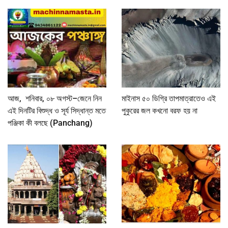
আজ, শনিবার, ০৮ অগস্ট–জেনে নিন
মাইনাস ৫০ ডিগ্রি তাপমাত্রাতেও এই
এই দিনটির বিশুদ্ধ ও সূর্য সিদ্ধান্ত মতে
পুকুরের জল কখনো বরফ হয় না
পঞ্জিকা কী বলছে (Panchang)