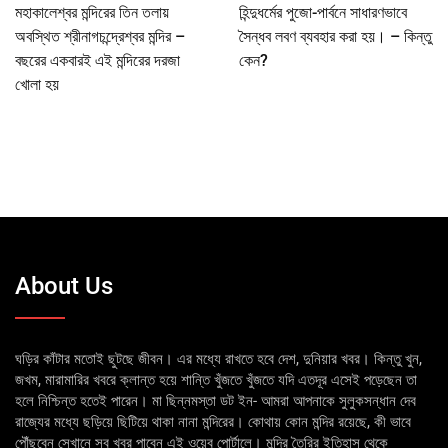
মহাকালেশ্বর মন্দিরের তিন তলায়
হিন্দুধর্মের পুজো-পার্বনে সাধারণভাবে
অবস্থিত শ্রীনাগচন্দ্রেশ্বর মন্দির –
সৈন্ধব লবণ ব্যবহার করা হয়। – কিন্তু
বছরের একবারই এই মন্দিরের দরজা
কেন?
খোলা হয়
About Us
ঘড়ির কাঁটার মতোই ছুটছে জীবন। এর মধ্যে রাখতে হবে দেশ, দুনিয়ার খবর। কিন্তু খুন,
জখম, মারামারির খবরে ক্লান্ত হয়ে শান্তি খুঁজতে খুঁজতে যদি এতদূর এসেই পড়েছেন তা
হলে নিশ্চিন্ত হতেই পারেন। মা ছিন্নমস্তা ডট ইন- আমরা আপনাকে সুলুকসন্ধান দেব
রাজ্যের মধ্যে ছড়িয়ে ছিটিয়ে থাকা নানা মন্দিরের। কোথায় কোন মন্দির রয়েছে, কী ভাবে
পৌঁছবেন সেখানে সব খবর পাবেন এই ওয়েব পোর্টালে। মন্দির তৈরির ইতিহাস থেকে