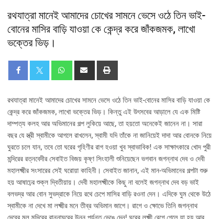
রথযাত্রা মানেই আমাদের চোখের সামনে ভেসে ওঠে তিন ভাই-
বোনের মাসির বাড়ি যাওয়া কে কেন্দ্র করে জাঁকজমক, লাখো
ভক্তের ভিড়।
রথযাত্রা মানেই আমাদের চোখের সামনে ভেসে ওঠে তিন ভাই-বোনের মাসির বাড়ি যাওয়া কে
কেন্দ্র করে জাঁকজমক, লাখো ভক্তের ভিড়। কিন্তু এই উৎসবের আড়ালে যে এক মিষ্টি
দাম্পত্য কলহ আর অভিমানের গল্প লুকিয়ে আছে, তা হয়তো অনেকেই জানেন না। সারা
বছর যে স্ত্রী স্বামীকে আগলে রাখলেন, স্বামী যদি তাঁকে না জানিয়েই দাদা আর বোনকে নিয়ে
ঘুরতে চলে যান, তবে তো ঘরের গৃহিণীর রাগ হওয়া খুব স্বাভাবিক! এক সাক্ষাৎকারে খোদ পুরী
মন্দিরের রত্নবেদীর সেবাইত বিজয় কৃষ্ণ সিংহালী শুনিয়েছেন ভগবান জগন্নাথ দেব ও দেবী
মহালক্ষ্মীর সংসারের সেই ঘরোয়া কাহিনী। সেবাইত জানান, এই মান-অভিমানের গল্পটা শুরু
হয় আষাঢ়ের শুক্ল দ্বিতীয়ায়। দেবী মহালক্ষ্মীকে কিছু না বলেই জগন্নাথ দেব বড় ভাই
বলভদ্র আর বোন সুভদ্রাকে নিয়ে রথে চেপে মাসির বাড়ি রওনা দেন। এদিকে ঘুম থেকে উঠে
স্বামীকে না দেখে মা লক্ষ্মীর মনে তীব্র অভিমান জাগে। রাগে ও ক্ষোভে তিনি জগন্নাথ
দেবের মূল মন্দিরের রান্নাঘরের উনুন পর্যন্ত ভেঙে দেন! ঘরের লক্ষ্মী রেগে গেলে যা হয় আর