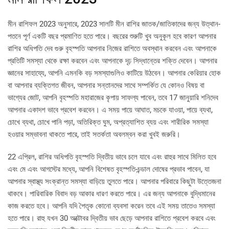
মীন রাশিফল ​​2023 অনুসারে, 2023 সালটি মীন রাশির জাতক/জাতিকাদের জন্য উত্থান-
পতনে পূর্ণ একটি বছর প্রমাণিত হতে পারে। বছরের শুরুটি খুব অনুকূল হবে কারণ আপনার
রাশির অধিপতি দেব গুরু বৃহস্পতি আপনার নিজের রাশিতে অবস্থান করবেন এবং আপনাকে
প্রতিটি সমস্যা থেকে রক্ষা করবেন এবং আপনাকে দৃঢ় সিদ্ধান্তের শক্তি দেবেন। আপনার
জ্ঞানের সাহায্যে, আপনি এমনকি বড় সমস্যাগুলিও কাটিয়ে উঠবেন। আপনার কেরিয়ার হোক
বা আপনার ব্যক্তিগত জীবন, আপনার সন্তানদের সাথে সম্পর্কিত যে কোনও বিষয় বা
ভাগ্যের জোট, আপনি বৃহস্পতি মহারাজের কৃপায় সাফল্য পাবেন, তবে 17 জানুয়ারি শনিদেব
আপনার একাদশ ভাবে প্রবেশ করবেন। এ সময় পায়ে আঘাত, মচকে যাওয়া, পায়ে ব্যথা,
চোখে ব্যথা, চোখে পানি পড়া, অতিরিক্ত ঘুম, অপ্রত্যাশিত ব্যয় এবং শারীরিক সমস্যা
হওয়ার সম্ভাবনা থাকতে পারে, তাই সতর্কতা অবলম্বন করা খুবই জরুরি।
22 এপ্রিল, রাশির অধিপতি বৃহস্পতি দ্বিতীয় ভাবে চলে যাবে এবং রাহুর সাথে মিলিত হবে
এবং মে এবং আগস্টের মধ্যে, আপনি বিশেষত বৃহস্পতি-চন্ডাল দোষের প্রভাব পাবেন, যা
আপনার স্বাস্থ্য সংক্রান্ত সমস্যা বাড়িয়ে তুলতে পারে। আপনার পরিবারে কিছুটা উত্তেজনা
থাকবে। পারিবারিক বিবাদ বড় আকার ধারণ করতে পারে। এর জন্য আপনাকে বুদ্ধিমানের
কাজ করতে হবে। আপনি যদি পৈতৃক কোনো ব্যবসা করেন তবে এই সময় তাতেও সমস্যা
হতে পারে। রাহু যখন 30 অক্টোবর দ্বিতীয় ভাব ছেড়ে আপনার রাশিতে প্রবেশ করবে এবং