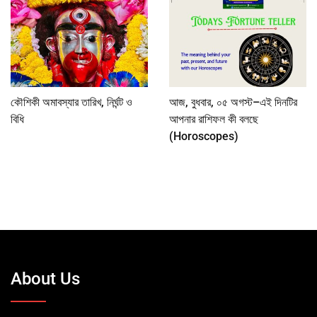
কৌশিকী অমাবস্যার তারিখ, নির্ঘন্ট ও
আজ, বুধবার, ০৫ অগস্ট–এই দিনটির
বিধি
আপনার রাশিফল কী বলছে
(Horoscopes)
About Us