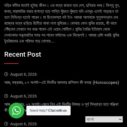
ঘড়ির কাঁটার মতোই ছুটছে জীবন। এর মধ্যে রাখতে হবে দেশ, দুনিয়ার খবর। কিন্তু খুন,
জখম, মারামারির খবরে ক্লান্ত হয়ে শান্তি খুঁজতে খুঁজতে যদি এতদূর এসেই পড়েছেন তা
হলে নিশ্চিন্ত হতেই পারেন। মা ছিন্নমস্তা ডট ইন- আমরা আপনাকে সুলুকসন্ধান দেব
রাজ্যের মধ্যে ছড়িয়ে ছিটিয়ে থাকা নানা মন্দিরের। কোথায় কোন মন্দির রয়েছে, কী ভাবে
পৌঁছবেন সেখানে সব খবর পাবেন এই ওয়েব পোর্টালে। মন্দির তৈরির ইতিহাস থেকে
সেখানকার সন্ধ্যারতির সময় সব পাবেন মাউসের এক কিক্লেই। আমরা চেষ্টা করছি মন্দির
ট্যুরিজমের এক পরিসর গড়ে তোলার....
Recent Post
August 6, 2026
আজ, শুক্রবার, ০৭ অগস্ট–এই দিনটির আপনার রাশিফল কী বলছে (Horoscopes)
August 6, 2026
আজ, শুক্রবার, ০৭ অগস্ট–জেনে নিন এই দিনটির বিশুদ্ধ ও সূর্য সিদ্ধান্ত মতে পঞ্জিকা
কী বলছে (Panchang)
Need Help?
Chat with us
August 6, 2026