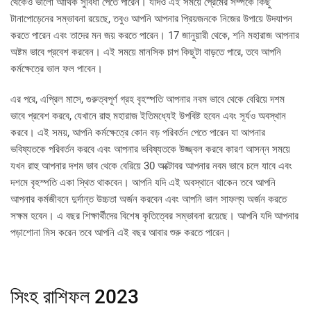
থেকেও ভালো আর্থিক সুবিধা পেতে পারেন। যদিও এই সময়ে প্রেমের সম্পর্কে কিছু
টানাপোড়েনের সম্ভাবনা রয়েছে, তবুও আপনি আপনার প্রিয়জনকে নিজের উপায়ে উদযাপন
করতে পারেন এবং তাদের মন জয় করতে পারেন। 17 জানুয়ারী থেকে, শনি মহারাজ আপনার
অষ্টম ভাবে প্রবেশ করবেন। এই সময়ে মানসিক চাপ কিছুটা বাড়তে পারে, তবে আপনি
কর্মক্ষেত্রে ভাল ফল পাবেন।
এর পরে, এপ্রিল মাসে, গুরুত্বপূর্ণ গ্রহ বৃহস্পতি আপনার নবম ভাবে থেকে বেরিয়ে দশম
ভাবে প্রবেশ করবে, যেখানে রাহু মহারাজ ইতিমধ্যেই উপবিষ্ট হবেন এবং সূর্যও অবস্থান
করবে। এই সময়, আপনি কর্মক্ষেত্রে কোন বড় পরিবর্তন পেতে পারেন যা আপনার
ভবিষ্যতকে পরিবর্তন করবে এবং আপনার ভবিষ্যতকে উজ্জ্বল করবে কারণ আসন্ন সময়ে
যখন রাহু আপনার দশম ভাব থেকে বেরিয়ে 30 অক্টোবর আপনার নবম ভাবে চলে যাবে এবং
দশমে বৃহস্পতি একা স্থিত থাকবেন। আপনি যদি এই অবস্থানে থাকেন তবে আপনি
আপনার কর্মজীবনে দুর্দান্ত উচ্চতা অর্জন করবেন এবং আপনি ভাল সাফল্য অর্জন করতে
সক্ষম হবেন। এ বছর শিক্ষার্থীদের বিশেষ কৃতিত্বের সম্ভাবনা রয়েছে। আপনি যদি আপনার
পড়াশোনা মিস করেন তবে আপনি এই বছর আবার শুরু করতে পারেন।
সিংহ রাশিফল 2023