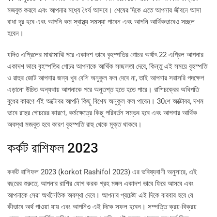
মজবুত করবে এবং আপনার মধ্যে ধৈর্য আসবে। শেষের দিকে এতে আপনার জীবনে আসা
বাধা দূর হবে এবং আপনি কম স্বাস্থ্য সমস্যা পাবেন এবং আপনি আর্থিকভাবেও সচ্ছল
হবেন।
যদিও এপ্রিলের মাঝামাঝি পরে একাদশ ভাবে বৃহস্পতির গোচর অর্থাৎ 22 এপ্রিল আপনার
একাদশ ভাবে বৃহস্পতির গোচর আপনাকে আর্থিক সচ্ছলতা দেবে, কিন্তু এই সময়ে বৃহস্পতি
ও রাহুর জোট আপনার জন্য খুব বেশি অনুকূল ফল দেবে না, তাই আপনার সরাসরি পদক্ষেপ
এড়ানো উচিত অন্যথায় আপনাকে পরে অনুতপ্ত হতে হতে পারে। রাশিচক্রের অধিপতি
বুধের কারণে 4ই অক্টোবর আপনি কিছু বিশেষ অনুকূল ফল পাবেন। 30শে অক্টোবর, দশম
ভাবে রাহুর গোচরের কারণে, কর্মক্ষেত্রে কিছু পরিবর্তন সম্ভব হবে এবং আপনার আর্থিক
অবস্থা মজবুত হবে কারণ বৃহস্পতি রাহু থেকে মুক্ত থাকবে।
কর্কট রাশিফল 2023
কর্কট রাশিফল ​​2023 (korkot Rashifol 2023) এর ভবিষ্যবাণী অনুসারে, এই
বছরের শুরুতে, আপনার রাশির যোগ করক গ্রহ মঙ্গল একাদশ ভাবে ফিরে আসবে এবং
আপনাকে সেরা অর্থনৈতিক অবস্থা দেবে। আপনার প্রচেষ্টা এই দিকে বারবার হবে যে
কীভাবে অর্থ পাওয়া যায় এবং আপনিও এই দিকে সফল হবেন। সম্পত্তি ক্রয়-বিক্রয়