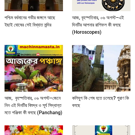
পশ্চিম বর্ধমানের গভীর জঙ্গলে আছে
আজ, বৃহস্পতিবার, ০৬ অগস্ট–এই
ইছাই ঘোষের সেই বিখ্যাত মন্দির
দিনটির আপনার রাশিফল কী বলছে
(Horoscopes)
আজ, বৃহস্পতিবার, ০৬ অগস্ট–জেনে
কলিযুগ কি শেষ হতে চলেছে? পুরাণ কি
নিন এই দিনটির বিশুদ্ধ ও সূর্য সিদ্ধান্ত
বলছে
মতে পঞ্জিকা কী বলছে (Panchang)