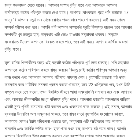
জন্য শুভকামনা পেতে পারেন। আপনার সম্পদ বৃদ্ধি পাবে এবং আপনাকে আপনার
কর্মক্ষেত্রে কঠোর পরিশ্রম করতে দেখা যাবে। আপনার যোগকারক গ্রহ শনি মহারাজ 17
জানুয়ারি আপনার চতুর্থ ভাব থেকে বেরিয়ে পঞ্চম ভাবে প্রবেশ করবেন। এই সময় প্রেম
সম্পর্ক পরীক্ষা করা হবে। আপনি যদি আপনার সম্পর্কের প্রতি বিশ্বস্ত থাকেন তবে আপনার
সম্পর্কটি খুব মজবুত হবে, অন্যথায় এটি ভেঙে যাওয়ার সম্ভাবনা থাকবে। সন্তান
সংক্রান্ত উদ্বেগ আপনাকে বিরক্ত করতে পারে, তবে এই সময়ে আপনার আর্থিক অবস্থা
বৃদ্ধি পাবে।
তুলা রাশির শিক্ষার্থীদের জন্য এই বছরটি কঠোর পরিশ্রমে পূর্ণ হতে চলেছে। শনি মহারাজ
আপনাকে কঠোর পরিশ্রম করতে বাধ্য করবেন কিন্তু সেই কঠোর পরিশ্রম আপনার জন্য
কাজ করবে এবং আপনাকে আপনার পরীক্ষায় সাফল্য দেবে। বৃহস্পতি মহারাজ ষষ্ঠ ভাবে
অবস্থান করে শারীরিক সমস্যা প্রদান করতে থাকবেন, তবে 22 এপ্রিলের পরে, যখন তিনি
সপ্তম ভাবে চলে যাবেন, তখন বিবাহিত জীবনে আসা সমস্যাগুলি সমাধান হবে এবং আপনার
এবং আপনার জীবনসাথীর মধ্যে ঘনিষ্ঠতা বৃদ্ধি পাবে। আপনারা দুজনেই আপনাদের বাড়িকে
একটি সুন্দর পৃথিবী বানানোর চেষ্টা করবেন এবং একসাথে কাজ করবেন। এই সময়ে, আপনার
ব্যবসায় উন্নতির ভাল সম্ভাবনা থাকবে, তবে রাহুর সাথে বৃহস্পতির সংযোগের কারণে,
আপনাকে কোনও উল্টো পরিকল্পনা এড়াতে হবে, অন্যথায় এটি অক্টোবরের পরে আপনার
মানহানি এবং আর্থিক ক্ষতির কারণ হতে পারে যখন রাহু আপনার ষষ্ঠ ভাবে যাবে। আপনি
আপনার বিরোধীদের উপর জয়লাভ করবেন এবং বৃহস্পতির সপ্তম ভাবে অবস্থান করলে