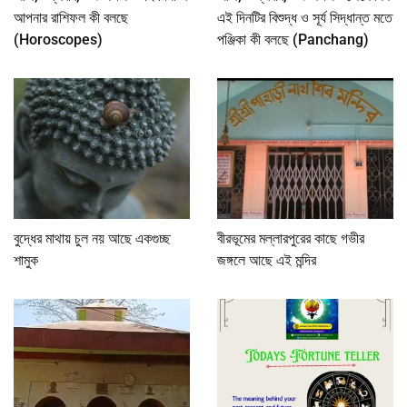
আপনার রাশিফল কী বলছে
এই দিনটির বিশুদ্ধ ও সূর্য সিদ্ধান্ত মতে
(Horoscopes)
পঞ্জিকা কী বলছে (Panchang)
বুদ্ধের মাথায় চুল নয় আছে একগুচ্ছ
বীরভূমের মল্লারপুরের কাছে গভীর
শামুক
জঙ্গলে আছে এই মন্দির