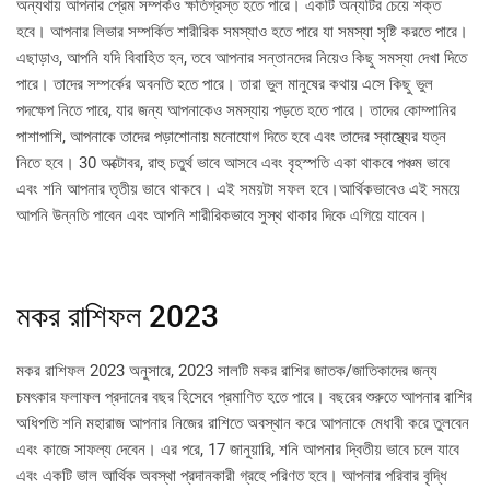
অন্যথায় আপনার প্রেম সম্পর্কও ক্ষতিগ্রস্ত হতে পারে। একটি অন্যটির চেয়ে শক্ত
হবে। আপনার লিভার সম্পর্কিত শারীরিক সমস্যাও হতে পারে যা সমস্যা সৃষ্টি করতে পারে।
এছাড়াও, আপনি যদি বিবাহিত হন, তবে আপনার সন্তানদের নিয়েও কিছু সমস্যা দেখা দিতে
পারে। তাদের সম্পর্কের অবনতি হতে পারে। তারা ভুল মানুষের কথায় এসে কিছু ভুল
পদক্ষেপ নিতে পারে, যার জন্য আপনাকেও সমস্যায় পড়তে হতে পারে। তাদের কোম্পানির
পাশাপাশি, আপনাকে তাদের পড়াশোনায় মনোযোগ দিতে হবে এবং তাদের স্বাস্থ্যের যত্ন
নিতে হবে। 30 অক্টোবর, রাহু চতুর্থ ভাবে আসবে এবং বৃহস্পতি একা থাকবে পঞ্চম ভাবে
এবং শনি আপনার তৃতীয় ভাবে থাকবে। এই সময়টা সফল হবে।আর্থিকভাবেও এই সময়ে
আপনি উন্নতি পাবেন এবং আপনি শারীরিকভাবে সুস্থ থাকার দিকে এগিয়ে যাবেন।
মকর রাশিফল 2023
মকর রাশিফল ​​2023 অনুসারে, 2023 সালটি মকর রাশির জাতক/জাতিকাদের জন্য
চমৎকার ফলাফল প্রদানের বছর হিসেবে প্রমাণিত হতে পারে। বছরের শুরুতে আপনার রাশির
অধিপতি শনি মহারাজ আপনার নিজের রাশিতে অবস্থান করে আপনাকে মেধাবী করে তুলবেন
এবং কাজে সাফল্য দেবেন। এর পরে, 17 জানুয়ারি, শনি আপনার দ্বিতীয় ভাবে চলে যাবে
এবং একটি ভাল আর্থিক অবস্থা প্রদানকারী গ্রহে পরিণত হবে। আপনার পরিবার বৃদ্ধি