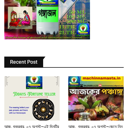
Recent Post
আজ, শুক্রবার, ০৭ অগস্ট–এই দিনটির
আজ, শুক্রবার, ০৭ অগস্ট–জেনে নিন