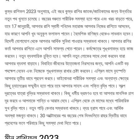
কুম্ভ রাশিফল ​​2023 অনুসারে, এই বছর কুম্ভ রাশির জাতক/জাতিকাদের জন্য উন্নতির
নতুন পথ খুলতে চলেছে। বছরের শুরুতে শারীরিক সমস্যা হতে পারে এবং খরচ বাড়তে পারে,
তবে 17 জানুয়ারী, আপনার রাশি স্বামী শনিদেব মহারাজ আপনার নিজের রাশিতে আসবেন,
যার কারণে আপনি খুব অনুকূল ফলাফল পাবেন। বৈদেশিক বাণিজ্য থেকেও লাভবান হবেন।
বিদেশী যোগাযোগ থেকে আপনার আর্থিক সুবিধা পাওয়ার সম্ভাবনা থাকবে। আপনার রাশির
কর্তা আপনার রাশিতে এলে আপনি সাফল্য পেতে পারেন। কর্মক্ষেত্রে শৃঙ্খলাবদ্ধ হয়ে কাজ
করবেন। নতুন ব্যবসায়িক চুক্তি হবে। আপনি নতুন লোকের সাথে দেখা করবেন যারা
আপনার ব্যবসা বাড়াবে। বিবাহিত জীবনের উত্তেজনা নিরসনের জন্য, আপনি একটি বড়
পদক্ষেপ নেবেন এবং নিজেকে শৃঙ্খলাবদ্ধ রাখার চেষ্টা করবেন। এপ্রিল মাসে বৃহস্পতি
আপনার তৃতীয় ভাবে প্রবেশ করবে। ভাইবোনরা শারীরিক সমস্যা এবং অন্যান্য ক্ষেত্রে
কিছু চ্যালেঞ্জের সম্মুখীন হতে পারে তবে আপনার সাহস এবং শক্তি বৃদ্ধি পাবে। স্বল্প
দূরত্বের যাত্রা বৃদ্ধির সম্ভাবনা থাকবে। কিছু ধর্মীয় ভ্রমণও হবে যা আপনার মানসিক চাপ
দূর করবে ও আপনাকে শান্তি ও আরাম দেবে। এপ্রিল থেকে মে মাসের মধ্যে পারিবারিক
সুখ বৃদ্ধি পাবে। নতুন গাড়ি কেনার সম্ভাবনা থাকবে। ব্যয় হ্রাস পাবে এবং আর্থিক
অবস্থা মজবুত থাকবে। 30 অক্টোবরের পর বছরের শেষ দিনগুলিতে রাহুর দ্বিতীয় ভাবে
প্রবেশের ফলে পরিবারে কিছু সমস্যা দেখা দিতে পারে।
মীন রাশিফল 2023