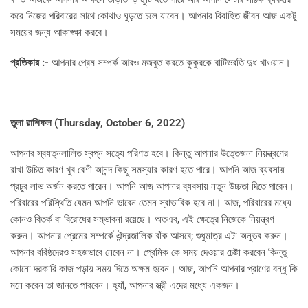
করে নিজের পরিবারের সাথে কোথাও ঘুড়তে চলে যাবেন। আপনার বিবাহিত জীবন আজ একটু
সময়ের জন্য আকাঙ্ক্ষা করবে।
প্রতিকার :-
আপনার প্রেম সম্পর্ক আরও মজবুত করতে কুকুরকে বাটিভরতি দুধ খাওয়ান।
তুলা রাশিফল (
Thursday, October 6, 2022)
আপনার স্বযত্নলালিত স্বপ্ন সত্যে পরিণত হবে। কিন্তু আপনার উত্তেজনা নিয়ন্ত্রণের
রাখা উচিত কারণ খুব বেশী আনন্দ কিছু সমস্যার কারণ হতে পারে। আপনি আজ ব্যবসায়
প্রচুর লাভ অর্জন করতে পারেন। আপনি আজ আপনার ব্যবসায় নতুন উচ্চতা দিতে পারেন।
পরিবারের পরিস্থিতি যেমন আপনি ভাবেন তেমন স্বাভাবিক হবে না। আজ, পরিবারের মধ্যে
কোনও বিতর্ক বা বিরোধের সম্ভাবনা রয়েছে। অতএব, এই ক্ষেত্রে নিজেকে নিয়ন্ত্রণ
করুন। আপনার প্রেমের সম্পর্কে ঐন্দ্রজালিক বাঁক আসবে; শুধুমাত্র এটা অনুভব করুন।
আপনার বরিষ্ঠদেরও সহজভাবে নেবেন না। প্রেমিক কে সময় দেওয়ার চেষ্টা করবেন কিন্তু
কোনো দরকারি কাজ পড়ায় সময় দিতে অক্ষম হবেন। আজ, আপনি আপনার প্রাণের বন্ধু কি
মনে করেন তা জানতে পারবেন। হ্যাঁ, আপনার স্ত্রী এদের মধ্যে একজন।