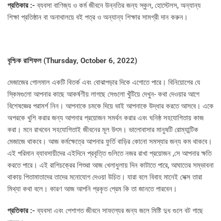
প্রতিকার :-
ব্যবসা বাণিজ্য ও কর্ম জীবনে উন্নতির জন্য স্কুল, হোস্টেলস, অন্যান্য
শিক্ষা প্রতিষ্ঠান বা অনাথালয়ে বই পত্র ও অন্যান্য শিক্ষার সামগ্রী দান করুন।
বৃশ্চিক রাশিফল (
Thursday, October 6, 2022)
মেজাজের গোলমাল একটি বিতর্ক এবং বোঝাপড়ার দিকে এগোতে পারে। বিনিয়োগের যে
স্কিমগুলো আপনার কাছে আকর্ষণীয় লাগছে সেগুলো খুঁটিয়ে দেখুন- কথা দেওয়ার আগে
বিশেষজ্ঞের পরামর্শ নিন। আপনাকে চমকে দিয়ে ভাই আপনাকে উদ্ধার করতে আসবে। একে
অপরকে খুশি করার জন্য আপনার প্রয়োজন সমর্থন করার এবং ঘনিষ্ঠ সহযোগিতায় কাজ
করা। মনে রাখবেন সহযোগিতাই জীবনের মূল উৎস। ভালোবাসার মানুষটি রোম্যান্টিক
মেজাজে থাকবে। আজ কর্মক্ষেত্রে আপনার ফুর্তি বাড়ির কোনো সমস্যার জন্য কম থাকবে।
এই পরিমান ব্যাবসায়ীদের এইদিনে প্রবৃত্তি গুলিতে নজর রাখা প্রয়োজন ,সে আপনার ক্ষতি
করতে পারে। এই রাশিচক্রের শিশুরা আজ খেলাধুলায় দিন কাটাতে পারে, আঘাতের সম্ভাবনা
থাকায় পিতামাতাদের তাদের মনোযোগ দেওয়া উচিত। যারা বলে বিবাহ মানেই সেক্স তারা
মিথ্যা কথা বলে। কারণ আজ আপনি প্রকৃত প্রেম কি তা জানতে পারবেন।
প্রতিকার :-
ব্যবসা এবং পেশাগত জীবনে সাফল্যের জন্য জলে মিষ্টি দুধ গুলে বট গাছে