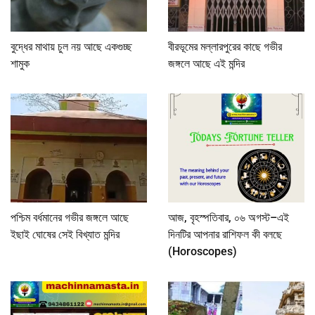
বুদ্ধের মাথায় চুল নয় আছে একগুচ্ছ
বীরভূমের মল্লারপুরের কাছে গভীর
শামুক
জঙ্গলে আছে এই মন্দির
পশ্চিম বর্ধমানের গভীর জঙ্গলে আছে
আজ, বৃহস্পতিবার, ০৬ অগস্ট–এই
ইছাই ঘোষের সেই বিখ্যাত মন্দির
দিনটির আপনার রাশিফল কী বলছে
(Horoscopes)