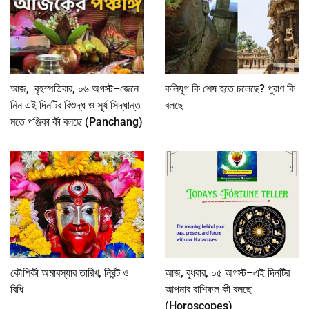
আজ, বৃহস্পতিবার, ০৬ অগস্ট–জেনে
কলিযুগ কি শেষ হতে চলেছে? পুরাণ কি
নিন এই দিনটির বিশুদ্ধ ও সূর্য সিদ্ধান্ত
বলছে
মতে পঞ্জিকা কী বলছে (Panchang)
কৌশিকী অমাবস্যার তারিখ, নির্ঘন্ট ও
আজ, বুধবার, ০৫ অগস্ট–এই দিনটির
বিধি
আপনার রাশিফল কী বলছে
(Horoscopes)