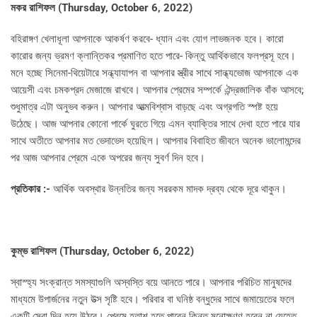
মকর রাশিফল (
Thursday, October 6, 2022)
বহিরাঙ্গণ খেলাধূলা আপনাকে আকর্ষণ করবে- ধ্যান এবং যোগ লাভজনক হবে। কারো
কারোর জন্য ভ্রমণ ক্লান্তিকর প্রমাণিত হতে পারে- কিন্তু আর্থিকভাবে ফলপ্রসূ হবে।
মনে হচ্ছে সিনেমা-থিয়েটারে সন্ধ্যাযাপন বা আপনার স্ত্রীর সাথে সান্ধ্যভোজ আপনাকে এক
আয়েসী এবং চমকপ্রদ মেজাজে রাখবে। আপনার প্রেমের সম্পর্কে ঐন্দ্রজালিক বাঁক আসবে;
শুধুমাত্র এটা অনুভব করুন। আপনার আত্মবিশ্বাস বাড়ছে এবং অগ্রগতি স্পষ্ট হয়ে
উঠেছে। আজ আপনার কোনো পার্কে ঘুরতে গিয়ে এমন ব্যাক্তির সাথে দেখা হতে পারে যার
সাথে অতীতে আপনার মত ভেদাভেদ হয়েছিল। আপনার বিবাহিত জীবনে অনেক ভালোমন্দের
পর আজ আপনার প্রেমে একে অপরের জন্য সুবর্ণ দিন হবে।
প্রতিকার :-
আর্থিক অবস্থার উন্নতির জন্য সররকম মাদক দ্রব্য থেকে দূরে থাকুন।
কুম্ভ রাশিফল (
Thursday, October 6, 2022)
স্বাস্হ্য সংক্রান্ত সমস্যাগুলি অস্বস্তি বয়ে আনতে পারে। আপনার পরিচিত মানুষদের
মাধ্যমে উপার্জনের নতুন উত্স সৃষ্টি হবে। পরিবার বা ঘনিষ্ঠ বন্ধুদের সাথে জমায়েতের ফলে
একটি সেরা দিন হয়ে উঠবে। প্রেমে হতাশ হতে পারেন কিন্তু মনোক্ষুণ্ণ হবেন না যেহেতু