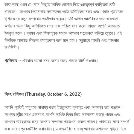
জাত আছে এমন যে কোন কিছুতে আর্থিক জোগান দিতে গুরুত্বপূর্ণ ব্যক্তিরা তৈরী
থাকবেন। আপনার পিতামাতার স্বাস্হ্যের প্রতি অতিরিক্ত নজর এবং খেয়াল প্রয়োজন।
খুশির জন্য নতুন সম্পর্কের প্রতীক্ষায় থাকুন। যদি আপনি অতিরিক্ত জ্ঞান ও দক্ষতা
অর্জনের জন্য কিছু অতিরিক্ত সময় এবং শক্তি ব্যয় করেন তাহলে আপনি অত্যন্ত
উপকৃত হবেন। ভ্রমণ এবং শিক্ষামূলক সাধান আপনার সচেতনতা বাড়িয়ে তুলবে। এই
দিনটিকে আপনার জীবনের বসন্তকাল বলে মনে হবে। শুধুমাত্র আপনি এবং আপনার
অর্ধাঙ্গীনী।
প্রতিকার :-
পরিবারে ভালো সময় আনার জন্য গরুকে বার্লি খাওয়ান।
সিংহ রাশিফল (
Thursday, October 6, 2022)
আপনি প্রতিটি মানুষকে সাহায্য করার ইচ্ছুকতায় ক্লান্ত এবং অবসন্ন হয়ে পড়বেন।
আপনার স্ত্রীর সাথে একসাথে, আপনি আর্থিক বিষয় নিয়ে আলোচনা করতে পারেন এবং
আপনার ভবিষ্যতের জন্য আপনার সম্পদের পরিকল্পনা করতে পারেন। পরিবারের সাথে সম্পর্ক
এবং বন্ধন পুনরুজ্জীবিত করার দিন। একজন বিশেষ বন্ধু আপনার অশ্রুজল মুছিয়ে দিতে