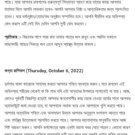
পারে। যারা আপনার চারপাশের গুরুত্বপূর্ণ সিদ্ধান্ত গ্রহণ করে তাদের কাছে ​​আপনার
মতামত দিলে আপনি লাভবান হবেন- আপনি আপনার নিষ্ঠা ও আন্তরিকতার জন্য প্রশংসিত
হবেন। ঘরে ধর্মানুষ্ঠান/হোম/শুভ অনুষ্ঠান সম্পাদিত হবে। আপনি দীর্ঘদিন ধরে অভিশপ্ত
বোধ করলে এটি সেই দিন যেদিন আপনি সুখী বোধ করবেন।
প্রতিকার :-
বিছানার পাশে সারা রাত তামার পাত্রে জল রাখুন এবং পরদিন সকালে
কাছাকাছি গাছের শিকড়ে জল ঢেলে আসুন স্বাস্থ্য উত্তম থাকবে।
কন্যা রাশিফল (
Thursday, October 6, 2022)
দুর্দশায় থাকা কারোকে সাহায্য করতে আপনার শক্তি ব্যবহার করুন। মনে রাখবেন এই
অবিনশ্বর শরীরের থেকেই বা কি লাভ যদি এটা অন্যদের উপকারে লাগানোই না যায়। আজ,
কোনও পূর্ববর্তী বিজ্ঞপ্তি ছাড়াই আপনার ঋণখেলাপীর কাছ থেকে নেওয়া অর্থের সাথে আপনার
অ্যাকাউন্টে জমা দেওয়া হবে, যা আপনাকে অবাক করে এবং আপনাকে খুশি করতে পারে।
আপনার অত্যধিক শক্তি এবং অসাধারণ উদ্যম আপনার অনুকূলে ফলাফল আনতে পারে
এবং গার্হস্থ্য উত্তেজনা প্রশমিত করতে পারে। আপনার ভালোবাসার মানুষটির সাথে আজ
শিষ্ট আচরণ করুন। আপনি কর্মক্ষেত্রে আজ একটা ভালো খবর পেতে পারেন। কোনো কারণ
বশত আজকে আপনার অফিসে তাড়াতাড়ি ছুটি হতে পারে আর আপনি সেটার সঠিক ব্যবহার