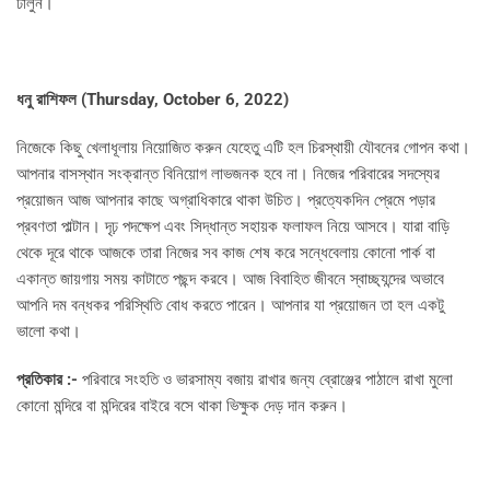
ঢালুন।
ধনু রাশিফল (
Thursday, October 6, 2022)
নিজেকে কিছু খেলাধূলায় নিয়োজিত করুন যেহেতু এটি হল চিরস্থায়ী যৌবনের গোপন কথা।
আপনার বাসস্থান সংক্রান্ত বিনিয়োগ লাভজনক হবে না। নিজের পরিবারের সদস্যের
প্রয়োজন আজ আপনার কাছে অগ্রাধিকারে থাকা উচিত। প্রত্যেকদিন প্রেমে পড়ার
প্রবণতা পাল্টান। দৃঢ় পদক্ষেপ এবং সিদ্ধান্ত সহায়ক ফলাফল নিয়ে আসবে। যারা বাড়ি
থেকে দূরে থাকে আজকে তারা নিজের সব কাজ শেষ করে সন্ধেবেলায় কোনো পার্ক বা
একান্ত জায়গায় সময় কাটাতে পছন্দ করবে। আজ বিবাহিত জীবনে স্বাচ্ছ্যন্দের অভাবে
আপনি দম বন্ধকর পরিস্থিতি বোধ করতে পারেন। আপনার যা প্রয়োজন তা হল একটু
ভালো কথা।
প্রতিকার :-
পরিবারে সংহতি ও ভারসাম্য বজায় রাখার জন্য ব্রোঞ্জের পাঠালে রাখা মুলো
কোনো মন্দিরে বা মন্দিরের বাইরে বসে থাকা ভিক্ষুক দেড় দান করুন।