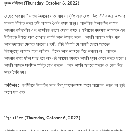
বৃষভ রাশিফল (
Thursday, October 6, 2022)
যেহেতু আপনার নিরন্তর উদ্যমের সাথে সাধারণ বুদ্ধি এবং বোধশক্তি মিলিত হয়ে আপনার
সাফল্য নিশ্চিত করবে তাই আপনার ধৈর্য্য বজায় রাখুন। আকস্মিক টাকাকড়ির আগমন
আপনার রসিদগুলির এবং তাত্ক্ষণিক খরচার খেয়াল রাখবে। পরিবারের সদস্যরা আপনাকে এক
ইতিবাচক উপায়ে সাড়া দেওয়ায় আপনি আজ উপকৃত হবেন। আপনি আপনার সঙ্গীর সঙ্গে
আজ হৃদস্পন্দন মেলাতে পারবেন। হ্যাঁ, এটাই নিদর্শন যে আপনি প্রেমে পড়েছেন।
দিবাস্বপ্নে আপনার পতন অনিবার্য- নিজের কাজ অন্যকে দিয়ে করাবেন না। আজকে
আপনার কাছে ফাঁকা সময় হবে আর এই সময়ের ব্যবহার আপনি ধ্যান যোগে করতে পারেন।
আপনি আজকে মানসিক শান্তি বোধ করবেন। আজ আপনি জানতে পারবেন যে কেন বিয়ে
স্বর্গে তৈরি হয়।
প্রতিকার :-
কর্মজীবনে উন্নতির জন্য বিষ্ণু সাহাস্রনামাম পাঠের আয়োজন করলে তা খুবই
ভালো ফল দেবে।
মিথুন রাশিফল (
Thursday, October 6, 2022)
আপনার অসুস্থতা নিয়ে আলোচনা করা এড়িয়ে চলুন। অসুস্থতা থেকে আপনার মনোযোগ