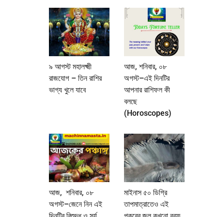
৯ আগস্ট মহালক্ষ্মী
আজ, শনিবার, ০৮
রাজযোগ – তিন রাশির
অগস্ট–এই দিনটির
ভাগ্য খুলে যাবে
আপনার রাশিফল কী
বলছে
(Horoscopes)
আজ, শনিবার, ০৮
মাইনাস ৫০ ডিগ্রি
অগস্ট–জেনে নিন এই
তাপমাত্রাতেও এই
দিনটির বিশুদ্ধ ও সূর্য
পুকুরের জল কখনো বরফ