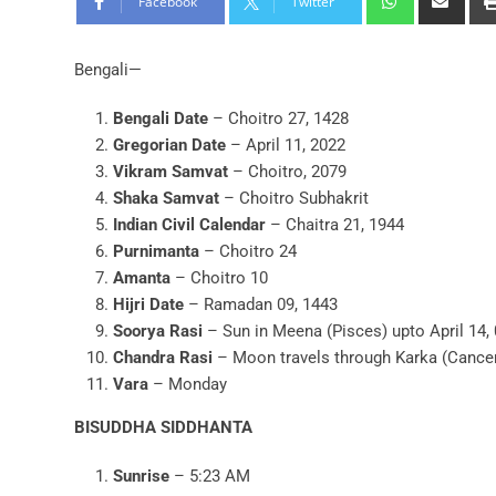
Facebook
Twitter
Bengali—
Bengali Date
– Choitro 27, 1428
Gregorian Date
– April 11, 2022
Vikram Samvat
– Choitro, 2079
Shaka Samvat
– Choitro Subhakrit
Indian Civil Calendar
– Chaitra 21, 1944
Purnimanta
– Choitro 24
Amanta
– Choitro 10
Hijri Date
– Ramadan 09, 1443
Soorya Rasi
– Sun in Meena (Pisces) upto April 14,
Chandra Rasi
– Moon travels through Karka (Cancer
Vara
– Monday
BISUDDHA SIDDHANTA
Sunrise
– 5:23 AM