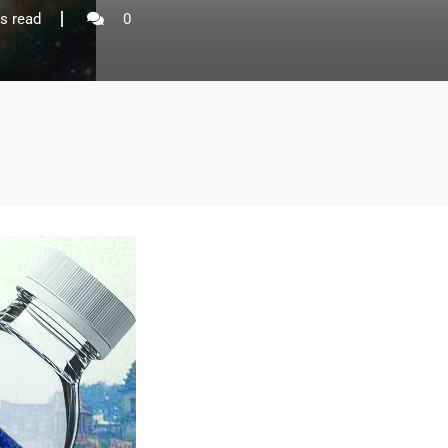
s read
0