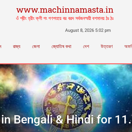
www.machinnamasta.in
ওঁ শ্রীং হ্রীং ক্লী গং গণপতয়ে বর বরদ সর্বজনস্ময়ী বশমানয় ঠঃ ঠঃ
August 8, 2026 5:02 pm
ম
রাজ্য
জেলা
জ্যোতিষ কথা
দেশ
উত্তরণ
অফব
 in Bengali & Hindi for 1