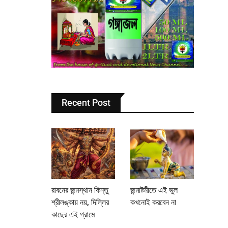
Recent Post
রাবনের জন্মস্থান কিন্তু
জন্মাষ্টমীতে এই ভুল
শ্রীলঙ্কায় নয়, দিল্লির
কখনোই করবেন না
কাছের এই গ্রামে