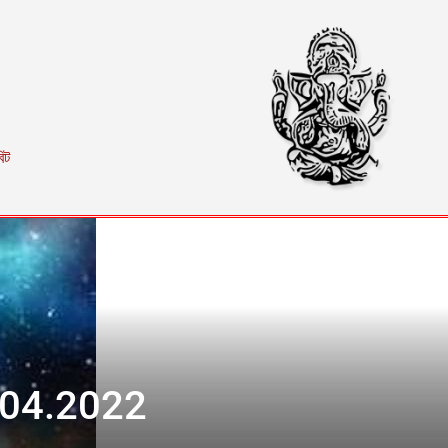
িট
1.04.2022