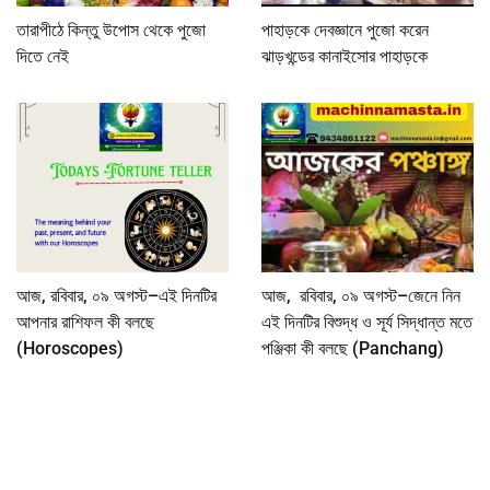
তারাপীঠে কিন্তু উপোস থেকে পুজো
পাহাড়কে দেবজ্ঞানে পুজো করেন
দিতে নেই
ঝাড়খন্ডের কানাইসোর পাহাড়কে
আজ, রবিবার, ০৯ অগস্ট–এই দিনটির
আজ, রবিবার, ০৯ অগস্ট–জেনে নিন
আপনার রাশিফল কী বলছে
এই দিনটির বিশুদ্ধ ও সূর্য সিদ্ধান্ত মতে
(Horoscopes)
পঞ্জিকা কী বলছে (Panchang)