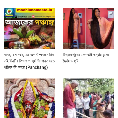
আজ, সোমবার, ১০ অগস্ট–জেনে নিন
উত্তরাখান্ডের কেশবতী কন্যার চুলের
এই দিনটির বিশুদ্ধ ও সূর্য সিদ্ধান্ত মতে
দৈর্ঘ্য ৯ ফুট
পঞ্জিকা কী বলছে (Panchang)