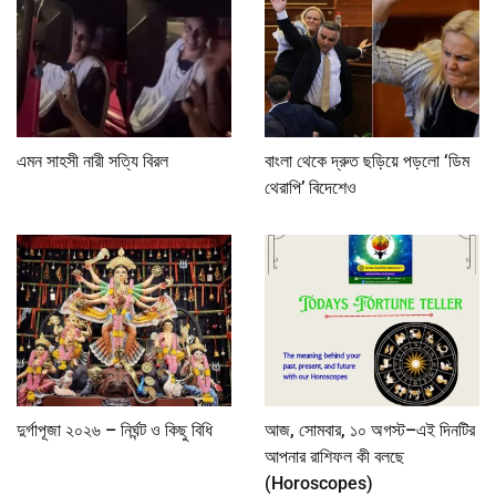
এমন সাহসী নারী সত্যি বিরল
বাংলা থেকে দ্রুত ছড়িয়ে পড়লো ‘ডিম
থেরাপি’ বিদেশেও
দুর্গাপূজা ২০২৬ – নির্ঘন্ট ও কিছু বিধি
আজ, সোমবার, ১০ অগস্ট–এই দিনটির
আপনার রাশিফল কী বলছে
(Horoscopes)