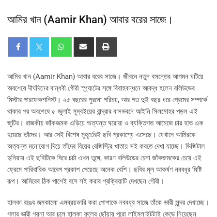
আমির খান (Aamir Khan) আবার বরের সাজে।
আমির খান (Aamir Khan) আবার বরের সাজে। জীবনে নতুন বসন্তের আগমন ঘটিয়ে
অবশেষে দীর্ঘদিনের বান্ধবী গৌরী স্প্র্যাটের সঙ্গে বিবাহবন্ধনে আবদ্ধ হলেন বলিউডের
মিস্টার পারফেকশনিস্ট। ২৫ বছরের পুরনো পরিচয়, আর গত দুই বছর ধরে প্রেমের সম্পর্কে
থাকার পর অবশেষে ৫ জুলাই মুম্বইয়ের বান্দ্রার বাসভবনে আইনি সিলমোহর পড়ল এই
জুটির। রাজকীয় জাঁকজমক এড়িয়ে অত্যন্ত ঘরোয়া ও ব্যক্তিগত আমেজে চার হাত এক
হয়েছে তাঁদের। আর সেই বিশেষ মুহূর্তেরই ছবি প্রকাশ্যে এসেছে। যেখানে আমিরকে
অত্যন্ত মনোযোগ দিয়ে তাঁদের বিয়ের রেজিস্ট্রি খাতায় সই করতে দেখা যাচ্ছে। ডিজিটাল
দুনিয়ায় এই ছবিটিকে ঘিরে চর্চা এখন তুঙ্গে, কারণ বলিউডের চেনা জাঁকজমকের চেয়ে এই
ফ্রেমে পারিবারিক আবেগ প্রকাশ পেয়েছে অনেক বেশি। ছবির মূল আকর্ষণ নববধূর মিষ্টি
রূপ। আমিরের ঠিক পাশেই বসে সই করার প্রক্রিয়াটি দেখছেন গৌরী।
হালকা রঙের জমকালো এমব্রয়ডারি করা পোশাকে নববধূর সাজে তাঁকে ভারী সুন্দর দেখাচ্ছে।
গলার ভারী গয়না আর চুলে হালকা ফুলের ছোঁয়ায় পুরো লাইমলাইটটাই কেড়ে নিয়েছেন