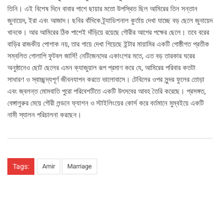
তিনি। এই বিশেষ দিনে বাবার পাশে ছায়ার মতো উপস্থিত ছিল আমিরের তিন সন্তান
জুনায়েদ, ইরা এবং আজাদ। ছবির বাঁদিকে ট্র্যাডিশনাল কুর্তায় দেখা যাচ্ছে বড় ছেলে জুনায়েদ
খানকে। আর আমিরের ঠিক পাশেই দাঁড়িয়ে রয়েছে গৌরীর আগের পক্ষের ছেলে। তবে বরের
বাড়ির রাজকীয় পোশাক নয়, তার গায়ে দেখা গিয়েছে ইন্টার মায়ামির একটি গোষ্ঠীগত প্রতীক
সম্বলিত গোলাপি ফুটবল জার্সি! নেটিজেনদের একাংশের মতে, এত বড় তারকার ঘরের
অনুষ্ঠানেও ছোট ছেলের এমন ক্যাজুয়াল রূপ প্রমাণ করে যে, আমিরের পরিবার কতটা
সাধারণ ও স্বাচ্ছন্দ্যপূর্ণ জীবনযাপন করতে ভালোবাসে। টেবিলের ওপর সুন্দর ফুলের তোড়া
এবং জ্বলন্ত মোমবাতি পুরো পরিবেশটিতে একটি উৎসবের আবহ তৈরি করেছে। প্রসঙ্গত,
বেঙ্গালুরুর মেয়ে গৌরী লন্ডনে ফ্যাশন ও স্টাইলিংয়ের কোর্স করে বর্তমানে মুম্বইয়ে একটি
নামী স্যালন পরিচালনা করছেন।
Tags:
Amir
Marriage