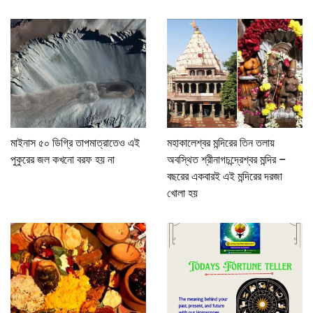
মাইনাস ৫০ ডিগ্রি তাপমাত্রাতেও এই
মহাকালেশ্বর মন্দিরের তিন তলায়
পুকুরের জল কখনো বরফ হয় না
অবস্থিত শ্রীনাগচন্দ্রেশ্বর মন্দির –
বছরের একবারই এই মন্দিরের দরজা
খোলা হয়