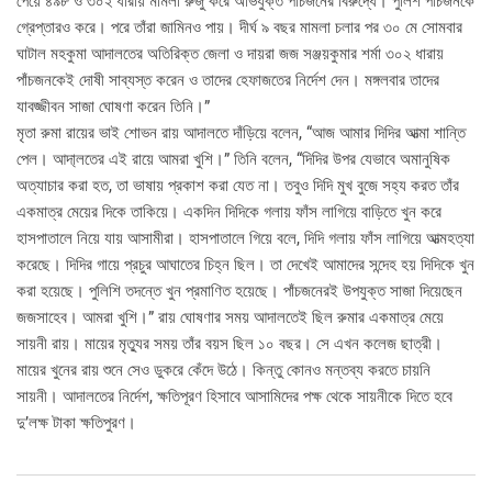
পেয়ে ৪৯৮ ও ৩০২ ধারায় মামলা রুজু করে অভিযুক্ত পাঁচজনের বিরুদ্ধে। পুলিশ পাঁচজনকে
গ্রেপ্তারও করে। পরে তাঁরা জামিনও পায়। দীর্ঘ ৯ বছর মামলা চলার পর ৩০ মে সোমবার
ঘাটাল মহকুমা আদালতের অতিরিক্ত জেলা ও দায়রা জজ সঞ্জয়কুমার শর্মা ৩০২ ধারায়
পাঁচজনকেই দোষী সাব্যস্ত করেন ও তাদের হেফাজতের নির্দেশ দেন। মঙ্গলবার তাদের
যাবজ্জীবন সাজা ঘোষণা করেন তিনি।”
মৃতা রুমা রায়ের ভাই শোভন রায় আদালতে দাঁড়িয়ে বলেন, “আজ আমার দিদির আত্মা শান্তি
পেল। আদা্লতের এই রায়ে আমরা খুশি।” তিনি বলেন, “দিদির উপর যেভাবে অমানুষিক
অত্যাচার করা হত, তা ভাষায় প্রকাশ করা যেত না। তবুও দিদি মুখ বুজে সহ্য করত তাঁর
একমাত্র মেয়ের দিকে তাকিয়ে। একদিন দিদিকে গলায় ফাঁস লাগিয়ে বাড়িতে খুন করে
হাসপাতালে নিয়ে যায় আসামীরা। হাসপাতালে গিয়ে বলে, দিদি গলায় ফাঁস লাগিয়ে আত্মহত্যা
করেছে। দিদির গায়ে প্রচুর আঘাতের চিহ্ন ছিল। তা দেখেই আমাদের সন্দেহ হয় দিদিকে খুন
করা হয়েছে। পুলিশি তদন্তে খুন প্রমাণিত হয়েছে। পাঁচজনেরই উপযুক্ত সাজা দিয়েছেন
জজসাহেব। আমরা খুশি।” রায় ঘোষণার সময় আদালতেই ছিল রুমার একমাত্র মেয়ে
সায়নী রায়। মায়ের মৃত্যুর সময় তাঁর বয়স ছিল ১০ বছর। সে এখন কলেজ ছাত্রী।
মায়ের খুনের রায় শুনে সেও ডুকরে কেঁদে উঠে। কিন্তু কোনও মন্তব্য করতে চায়নি
সায়নী। আদালতের নির্দেশ, ক্ষতিপূরণ হিসাবে আসামিদের পক্ষ থেকে সায়নীকে দিতে হবে
দু’লক্ষ টাকা ক্ষতিপুরণ।