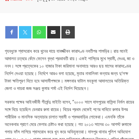
গৃহবধুকে শ্বাসরোধ করে খুনের দায়ে যাবজ্জীবন কারাদণ্ড নবতীপর শাশুড়ির। রায় শুনেই
আদালত চত্বরে কেঁদে ফেলেন বৃদ্ধা প্রভাবতী রায়। একই শাস্তির মুখে স্বামী, দেওর, জা ও
ননদ। সঙ্গে প্রত্যেকের ১০ হাজার টাকা জরিমানা অনাদায়ে আরও ছয় মাসের কারাদণ্ডের
নির্দেশ দেওয়া হয়েছে। নির্দেশে আরও বলা হয়েছে, মৃতার নাবালিকা কন্যার জন্য দু’লক্ষ
টাকা ক্ষতিপূরণ দিতে হবে আসামীপক্ষকে। মঙ্গলবার ঘাটাল মহকুমা আদালতের অতিরিক্ত
জেলা ও দায়রা জজ সঞ্জয় কুমার শর্মা এই নির্দেশ দিয়েছেন।
সরকার পক্ষের আইনজীবী শীর্ষেন্দু মাইতি বলেন, “২০০০ সালে দাসপুরের বাসিন্দা নির্মল রায়ের
সঙ্গে বিয়ে হয়েছিল ডেবরার রুমা রায়ের। বিয়ের প্রথম থেকেই পণের দাবিতে রুমার উপর
শারীরিক ও মানসিক অত্যাচার চালাত স্বামী ও শ্বশুরবাড়ির লোকেরা। এমনকি তাঁকে
অনেকবার প্রাণে মেরে ফেলার চেষ্টাও করা হয়েছে। গত ২০১৩ সালের ৩০ আগস্ট রুমাকে
গলায় ফাঁস লাগিয়ে শ্বাসরোধ করে খুন করে অভিযুক্তরা। দাসপুর থানার পুলিশ অভিযোগ