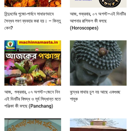
হিন্দুধর্মের পুজো-পার্বনে সাধারণভাবে
আজ, শুক্রবার, ০৭ অগস্ট–এই দিনটির
সৈন্ধব লবণ ব্যবহার করা হয়। – কিন্তু
আপনার রাশিফল কী বলছে
কেন?
(Horoscopes)
আজ, শুক্রবার, ০৭ অগস্ট–জেনে নিন
বুদ্ধের মাথায় চুল নয় আছে একগুচ্ছ
এই দিনটির বিশুদ্ধ ও সূর্য সিদ্ধান্ত মতে
শামুক
পঞ্জিকা কী বলছে (Panchang)