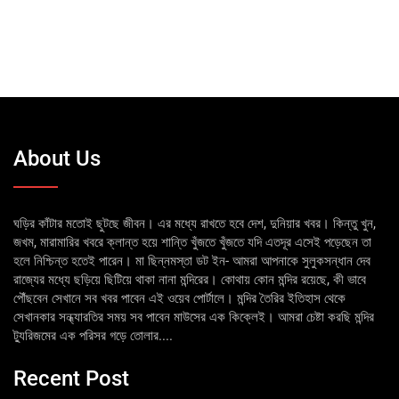
About Us
ঘড়ির কাঁটার মতোই ছুটছে জীবন। এর মধ্যে রাখতে হবে দেশ, দুনিয়ার খবর। কিন্তু খুন,
জখম, মারামারির খবরে ক্লান্ত হয়ে শান্তি খুঁজতে খুঁজতে যদি এতদূর এসেই পড়েছেন তা
হলে নিশ্চিন্ত হতেই পারেন। মা ছিন্নমস্তা ডট ইন- আমরা আপনাকে সুলুকসন্ধান দেব
রাজ্যের মধ্যে ছড়িয়ে ছিটিয়ে থাকা নানা মন্দিরের। কোথায় কোন মন্দির রয়েছে, কী ভাবে
পৌঁছবেন সেখানে সব খবর পাবেন এই ওয়েব পোর্টালে। মন্দির তৈরির ইতিহাস থেকে
সেখানকার সন্ধ্যারতির সময় সব পাবেন মাউসের এক কিক্লেই। আমরা চেষ্টা করছি মন্দির
ট্যুরিজমের এক পরিসর গড়ে তোলার....
Recent Post