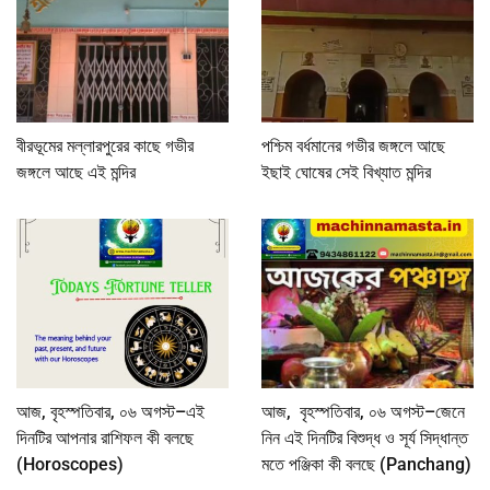
বীরভূমের মল্লারপুরের কাছে গভীর
পশ্চিম বর্ধমানের গভীর জঙ্গলে আছে
জঙ্গলে আছে এই মন্দির
ইছাই ঘোষের সেই বিখ্যাত মন্দির
আজ, বৃহস্পতিবার, ০৬ অগস্ট–এই
আজ, বৃহস্পতিবার, ০৬ অগস্ট–জেনে
দিনটির আপনার রাশিফল কী বলছে
নিন এই দিনটির বিশুদ্ধ ও সূর্য সিদ্ধান্ত
(Horoscopes)
মতে পঞ্জিকা কী বলছে (Panchang)