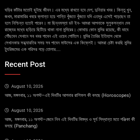
ঘড়ির কাঁটার মতোই ছুটছে জীবন। এর মধ্যে রাখতে হবে দেশ, দুনিয়ার খবর। কিন্তু খুন,
জখম, মারামারির খবরে ক্লান্ত হয়ে শান্তি খুঁজতে খুঁজতে যদি এতদূর এসেই পড়েছেন তা
হলে নিশ্চিন্ত হতেই পারেন। মা ছিন্নমস্তা ডট ইন- আমরা আপনাকে সুলুকসন্ধান দেব
রাজ্যের মধ্যে ছড়িয়ে ছিটিয়ে থাকা নানা মন্দিরের। কোথায় কোন মন্দির রয়েছে, কী ভাবে
পৌঁছবেন সেখানে সব খবর পাবেন এই ওয়েব পোর্টালে। মন্দির তৈরির ইতিহাস থেকে
সেখানকার সন্ধ্যারতির সময় সব পাবেন মাউসের এক কিক্লেই। আমরা চেষ্টা করছি মন্দির
ট্যুরিজমের এক পরিসর গড়ে তোলার....
Recent Post
August 10, 2026
আজ, মঙ্গলবার, ১১ অগস্ট–এই দিনটির আপনার রাশিফল কী বলছে (Horoscopes)
August 10, 2026
আজ, মঙ্গলবার, ১১ অগস্ট–জেনে নিন এই দিনটির বিশুদ্ধ ও সূর্য সিদ্ধান্ত মতে পঞ্জিকা কী
বলছে (Panchang)