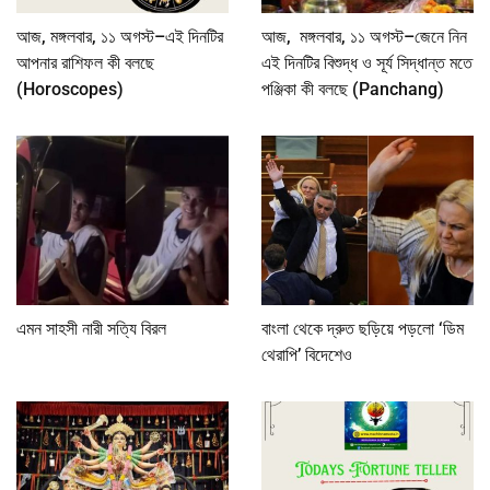
আজ, মঙ্গলবার, ১১ অগস্ট–এই দিনটির
আজ, মঙ্গলবার, ১১ অগস্ট–জেনে নিন
আপনার রাশিফল কী বলছে
এই দিনটির বিশুদ্ধ ও সূর্য সিদ্ধান্ত মতে
(Horoscopes)
পঞ্জিকা কী বলছে (Panchang)
এমন সাহসী নারী সত্যি বিরল
বাংলা থেকে দ্রুত ছড়িয়ে পড়লো ‘ডিম
থেরাপি’ বিদেশেও