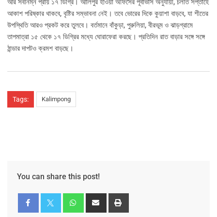
আর সর্বনিম্ন প্রায় ১৭ ডিগ্রি। আলিপুর হাওয়া অফিসের পূর্বাভাস অনুযায়ী, চলতি সপ্তাহে
আকাশ পরিষ্কার থাকবে, বৃষ্টির সম্ভাবনা নেই। তবে ভোরের দিকে কুয়াশা বাড়বে, যা শীতের
উপস্থিতি আরও প্রকট করে তুলবে। বর্তমানে বাঁকুড়া, পুরুলিয়া, বীরভূম ও ঝাড়গ্রামে
তাপমাত্রা ১৫ থেকে ১৭ ডিগ্রির মধ্যে ঘোরাফেরা করছে। প্রতিদিন রাত বাড়ার সঙ্গে সঙ্গে
ঠান্ডার দাপটও ক্রমশ বাড়ছে।
Tags:
Kalimpong
You can share this post!