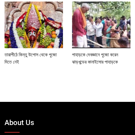
তারাপীঠে কিন্তু উপোস থেকে পুজো
পাহাড়কে দেবজ্ঞানে পুজো করেন
দিতে নেই
ঝাড়খন্ডের কানাইসোর পাহাড়কে
About Us