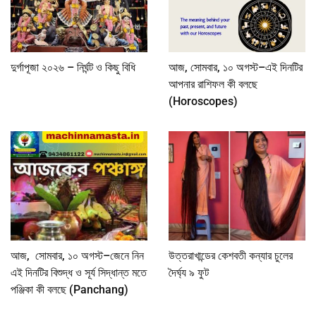
দুর্গাপূজা ২০২৬ – নির্ঘন্ট ও কিছু বিধি
আজ, সোমবার, ১০ অগস্ট–এই দিনটির
আপনার রাশিফল কী বলছে
(Horoscopes)
আজ, সোমবার, ১০ অগস্ট–জেনে নিন
উত্তরাখান্ডের কেশবতী কন্যার চুলের
এই দিনটির বিশুদ্ধ ও সূর্য সিদ্ধান্ত মতে
দৈর্ঘ্য ৯ ফুট
পঞ্জিকা কী বলছে (Panchang)