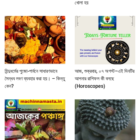
খোলা হয়
হিন্দুধর্মের পুজো-পার্বনে সাধারণভাবে
আজ, শুক্রবার, ০৭ অগস্ট–এই দিনটির
সৈন্ধব লবণ ব্যবহার করা হয়। – কিন্তু
আপনার রাশিফল কী বলছে
কেন?
(Horoscopes)