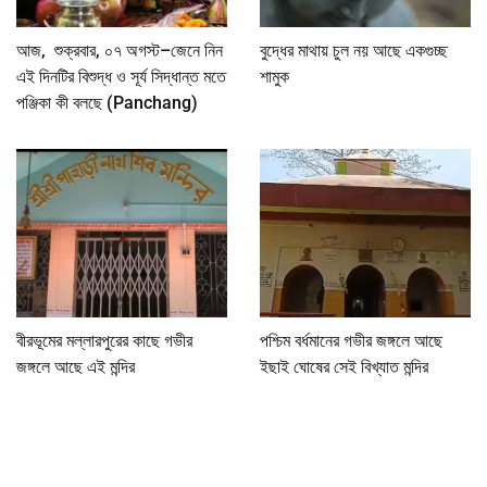
আজ, শুক্রবার, ০৭ অগস্ট–জেনে নিন
বুদ্ধের মাথায় চুল নয় আছে একগুচ্ছ
এই দিনটির বিশুদ্ধ ও সূর্য সিদ্ধান্ত মতে
শামুক
পঞ্জিকা কী বলছে (Panchang)
বীরভূমের মল্লারপুরের কাছে গভীর
পশ্চিম বর্ধমানের গভীর জঙ্গলে আছে
জঙ্গলে আছে এই মন্দির
ইছাই ঘোষের সেই বিখ্যাত মন্দির