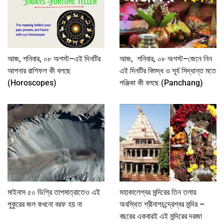
আজ, শনিবার, ০৮ অগস্ট–এই দিনটির
আজ, শনিবার, ০৮ অগস্ট–জেনে নিন
আপনার রাশিফল কী বলছে
এই দিনটির বিশুদ্ধ ও সূর্য সিদ্ধান্ত মতে
(Horoscopes)
পঞ্জিকা কী বলছে (Panchang)
মাইনাস ৫০ ডিগ্রি তাপমাত্রাতেও এই
মহাকালেশ্বর মন্দিরের তিন তলায়
পুকুরের জল কখনো বরফ হয় না
অবস্থিত শ্রীনাগচন্দ্রেশ্বর মন্দির –
বছরের একবারই এই মন্দিরের দরজা