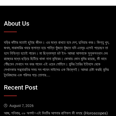
About Us
ঘড়ির কাঁটার মতোই ছুটছে জীবন। এর মধ্যে রাখতে হবে দেশ, দুনিয়ার খবর। কিন্তু খুন,
জখম, মারামারির খবরে ক্লান্ত হয়ে শান্তি খুঁজতে খুঁজতে যদি এতদূর এসেই পড়েছেন তা
হলে নিশ্চিন্ত হতেই পারেন। মা ছিন্নমস্তা ডট ইন- আমরা আপনাকে সুলুকসন্ধান দেব
রাজ্যের মধ্যে ছড়িয়ে ছিটিয়ে থাকা নানা মন্দিরের। কোথায় কোন মন্দির রয়েছে, কী ভাবে
পৌঁছবেন সেখানে সব খবর পাবেন এই ওয়েব পোর্টালে। মন্দির তৈরির ইতিহাস থেকে
সেখানকার সন্ধ্যারতির সময় সব পাবেন মাউসের এক কিক্লেই। আমরা চেষ্টা করছি মন্দির
ট্যুরিজমের এক পরিসর গড়ে তোলার....
Recent Post
August 7, 2026
আজ, শনিবার, ০৮ অগস্ট–এই দিনটির আপনার রাশিফল কী বলছে (Horoscopes)