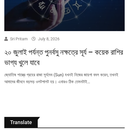
Sri Pritam
July 8, 2026
২০ জুলাই পর্যন্ত পুনর্বসু নক্ষত্রে সূর্য – কয়েক রাশির
ভাগ্য খুলে যাবে
জ্যোতিষ শাস্ত্রে গ্রহের রাজা সূর্যদেব (Sun) যখনই নিজের জায়গা বদল করেন, তখনই
আমাদের জীবনে বড়সড় ওলটপালট হয়। এবারও ঠিক তেমনটাই…
Translate