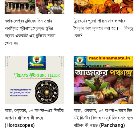
মহাকালেশ্বর মন্দিরের তিন তলায়
হিন্দুধর্মের পুজো-পার্বনে সাধারণভাবে
অবস্থিত শ্রীনাগচন্দ্রেশ্বর মন্দির –
সৈন্ধব লবণ ব্যবহার করা হয়। – কিন্তু
বছরের একবারই এই মন্দিরের দরজা
কেন?
খোলা হয়
আজ, শুক্রবার, ০৭ অগস্ট–এই দিনটির
আজ, শুক্রবার, ০৭ অগস্ট–জেনে নিন
আপনার রাশিফল কী বলছে
এই দিনটির বিশুদ্ধ ও সূর্য সিদ্ধান্ত মতে
(Horoscopes)
পঞ্জিকা কী বলছে (Panchang)