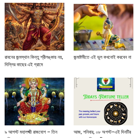
রাবনের জন্মস্থান কিন্তু শ্রীলঙ্কায় নয়,
জন্মাষ্টমীতে এই ভুল কখনোই করবেন না
দিল্লির কাছের এই গ্রামে
৯ আগস্ট মহালক্ষ্মী রাজযোগ – তিন
আজ, শনিবার, ০৮ অগস্ট–এই দিনটির