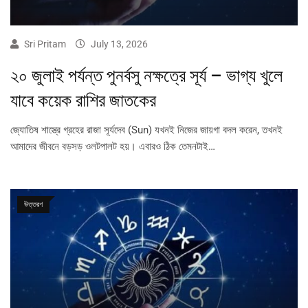
Sri Pritam
July 13, 2026
২০ জুলাই পর্যন্ত পুনর্বসু নক্ষত্রে সূর্য – ভাগ্য খুলে
যাবে কয়েক রাশির জাতকের
জ্যোতিষ শাস্ত্রে গ্রহের রাজা সূর্যদেব (Sun) যখনই নিজের জায়গা বদল করেন, তখনই
আমাদের জীবনে বড়সড় ওলটপালট হয়। এবারও ঠিক তেমনটাই…
উত্তরণ