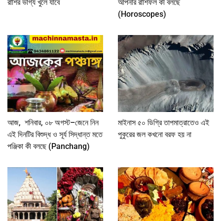
রাশির ভাগ্য খুলে যাবে
আপনার রাশিফল কী বলছে
(Horoscopes)
আজ, শনিবার, ০৮ অগস্ট–জেনে নিন
মাইনাস ৫০ ডিগ্রি তাপমাত্রাতেও এই
এই দিনটির বিশুদ্ধ ও সূর্য সিদ্ধান্ত মতে
পুকুরের জল কখনো বরফ হয় না
পঞ্জিকা কী বলছে (Panchang)