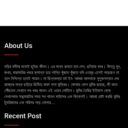
About Us
ঘড়ির কাঁটার মতোই ছুটছে জীবন। এর মধ্যে রাখতে হবে দেশ, দুনিয়ার খবর। কিন্তু খুন,
জখম, মারামারির খবরে ক্লান্ত হয়ে শান্তি খুঁজতে খুঁজতে যদি এতদূর এসেই পড়েছেন তা
হলে নিশ্চিন্ত হতেই পারেন। মা ছিন্নমস্তা ডট ইন- আমরা আপনাকে সুলুকসন্ধান দেব
রাজ্যের মধ্যে ছড়িয়ে ছিটিয়ে থাকা নানা মন্দিরের। কোথায় কোন মন্দির রয়েছে, কী ভাবে
পৌঁছবেন সেখানে সব খবর পাবেন এই ওয়েব পোর্টালে। মন্দির তৈরির ইতিহাস থেকে
সেখানকার সন্ধ্যারতির সময় সব পাবেন মাউসের এক কিক্লেই। আমরা চেষ্টা করছি মন্দির
ট্যুরিজমের এক পরিসর গড়ে তোলার....
Recent Post