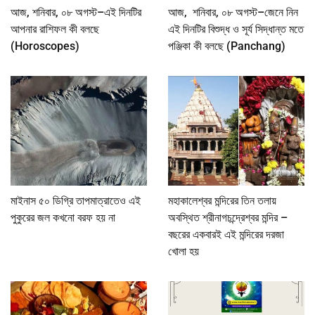
আজ, শনিবার, ০৮ অগস্ট–এই দিনটির
আজ, শনিবার, ০৮ অগস্ট–জেনে নিন
আপনার রাশিফল কী বলছে
এই দিনটির বিশুদ্ধ ও সূর্য সিদ্ধান্ত মতে
(Horoscopes)
পঞ্জিকা কী বলছে (Panchang)
মাইনাস ৫০ ডিগ্রি তাপমাত্রাতেও এই
মহাকালেশ্বর মন্দিরের তিন তলায়
পুকুরের জল কখনো বরফ হয় না
অবস্থিত শ্রীনাগচন্দ্রেশ্বর মন্দির –
বছরের একবারই এই মন্দিরের দরজা
খোলা হয়