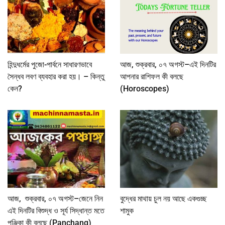
হিন্দুধর্মের পুজো-পার্বনে সাধারণভাবে
আজ, শুক্রবার, ০৭ অগস্ট–এই দিনটির
সৈন্ধব লবণ ব্যবহার করা হয়। – কিন্তু
আপনার রাশিফল কী বলছে
কেন?
(Horoscopes)
আজ, শুক্রবার, ০৭ অগস্ট–জেনে নিন
বুদ্ধের মাথায় চুল নয় আছে একগুচ্ছ
এই দিনটির বিশুদ্ধ ও সূর্য সিদ্ধান্ত মতে
শামুক
পঞ্জিকা কী বলছে (Panchang)