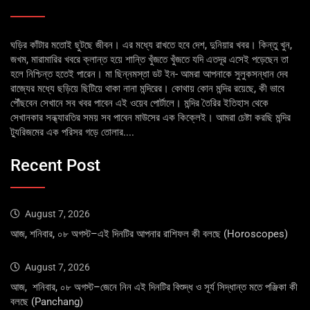
ঘড়ির কাঁটার মতোই ছুটছে জীবন। এর মধ্যে রাখতে হবে দেশ, দুনিয়ার খবর। কিন্তু খুন,
জখম, মারামারির খবরে ক্লান্ত হয়ে শান্তি খুঁজতে খুঁজতে যদি এতদূর এসেই পড়েছেন তা
হলে নিশ্চিন্ত হতেই পারেন। মা ছিন্নমস্তা ডট ইন- আমরা আপনাকে সুলুকসন্ধান দেব
রাজ্যের মধ্যে ছড়িয়ে ছিটিয়ে থাকা নানা মন্দিরের। কোথায় কোন মন্দির রয়েছে, কী ভাবে
পৌঁছবেন সেখানে সব খবর পাবেন এই ওয়েব পোর্টালে। মন্দির তৈরির ইতিহাস থেকে
সেখানকার সন্ধ্যারতির সময় সব পাবেন মাউসের এক কিক্লেই। আমরা চেষ্টা করছি মন্দির
ট্যুরিজমের এক পরিসর গড়ে তোলার....
Recent Post
August 7, 2026
আজ, শনিবার, ০৮ অগস্ট–এই দিনটির আপনার রাশিফল কী বলছে (Horoscopes)
August 7, 2026
আজ, শনিবার, ০৮ অগস্ট–জেনে নিন এই দিনটির বিশুদ্ধ ও সূর্য সিদ্ধান্ত মতে পঞ্জিকা কী
বলছে (Panchang)