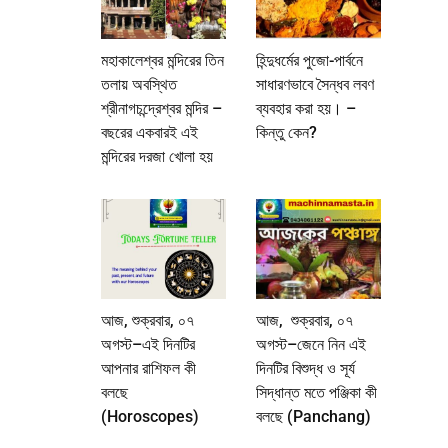
মহাকালেশ্বর মন্দিরের তিন
হিন্দুধর্মের পুজো-পার্বনে
তলায় অবস্থিত
সাধারণভাবে সৈন্ধব লবণ
শ্রীনাগচন্দ্রেশ্বর মন্দির –
ব্যবহার করা হয়। –
বছরের একবারই এই
কিন্তু কেন?
মন্দিরের দরজা খোলা হয়
আজ, শুক্রবার, ০৭
আজ, শুক্রবার, ০৭
অগস্ট–এই দিনটির
অগস্ট–জেনে নিন এই
আপনার রাশিফল কী
দিনটির বিশুদ্ধ ও সূর্য
বলছে
সিদ্ধান্ত মতে পঞ্জিকা কী
(Horoscopes)
বলছে (Panchang)