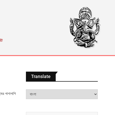
িট
Translate
ষের পাশাপাশি