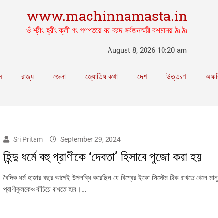
www.machinnamasta.in
ওঁ শ্রীং হ্রীং ক্লী গং গণপতয়ে বর বরদ সর্বজনস্ময়ী বশমানয় ঠঃ ঠঃ
August 8, 2026 10:20 am
ম
রাজ্য
জেলা
জ্যোতিষ কথা
দেশ
উত্তরণ
অফব
Sri Pritam
September 29, 2024
হিন্দু ধর্মে বহু প্রাণীকে ‘দেবতা’ হিসাবে পুজো করা হয়
বৈদিক ধর্ম হাজার বছর আগেই উপলব্ধি করেছিল যে বিশ্বের ইকো সিস্টেম ঠিক রাখতে গেলে মানু
প্রাণীকুলকেও বাঁচিয়ে রাখতে হবে।…