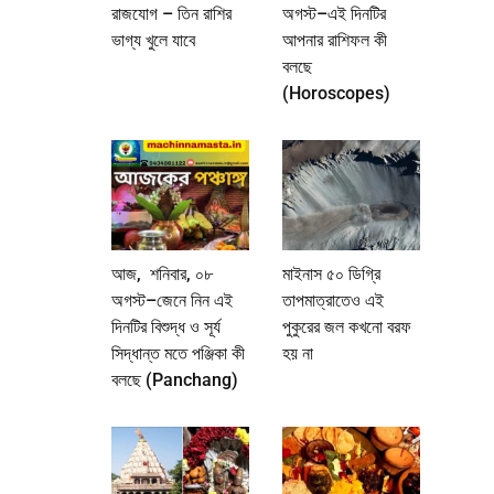
রাজযোগ – তিন রাশির
অগস্ট–এই দিনটির
ভাগ্য খুলে যাবে
আপনার রাশিফল কী
বলছে
(Horoscopes)
আজ, শনিবার, ০৮
মাইনাস ৫০ ডিগ্রি
অগস্ট–জেনে নিন এই
তাপমাত্রাতেও এই
দিনটির বিশুদ্ধ ও সূর্য
পুকুরের জল কখনো বরফ
সিদ্ধান্ত মতে পঞ্জিকা কী
হয় না
বলছে (Panchang)