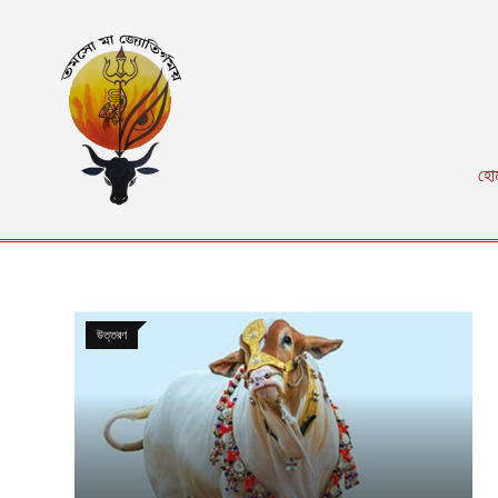
হো
উত্তরণ