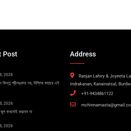
 Post
Address
8, 2026
Ranjan Lahiry & Joyeeta Lah
ান কিন্তু শ্রীলঙ্কায় নয়, দিল্লির কাছের এই
Indrakanan, Kanainatsal, Burd
+91-9434861122
8, 2026
mchinnamasta@gmail.c
এই ভুল কখনোই করবেন না
8, 2026