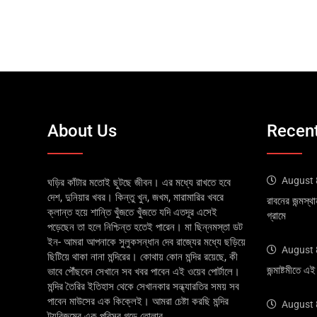
About Us
Recent
August 
ঘড়ির কাঁটার মতোই ছুটছে জীবন। এর মধ্যে রাখতে হবে
দেশ, দুনিয়ার খবর। কিন্তু খুন, জখম, মারামারির খবরে
রাবনের জন্মস্থ
ক্লান্ত হয়ে শান্তি খুঁজতে খুঁজতে যদি এতদূর এসেই
গ্রামে
পড়েছেন তা হলে নিশ্চিন্ত হতেই পারেন। মা ছিন্নমস্তা ডট
ইন- আমরা আপনাকে সুলুকসন্ধান দেব রাজ্যের মধ্যে ছড়িয়ে
August 
ছিটিয়ে থাকা নানা মন্দিরের। কোথায় কোন মন্দির রয়েছে, কী
জন্মাষ্টমীতে 
ভাবে পৌঁছবেন সেখানে সব খবর পাবেন এই ওয়েব পোর্টালে।
মন্দির তৈরির ইতিহাস থেকে সেখানকার সন্ধ্যারতির সময় সব
পাবেন মাউসের এক কিক্লেই। আমরা চেষ্টা করছি মন্দির
August 
ট্যুরিজমের এক পরিসর গড়ে তোলার....