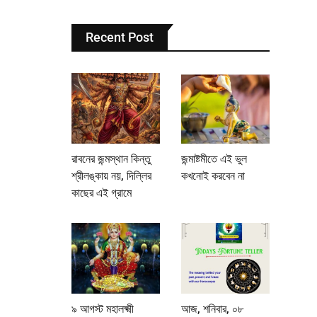
Recent Post
রাবনের জন্মস্থান কিন্তু
জন্মাষ্টমীতে এই ভুল
শ্রীলঙ্কায় নয়, দিল্লির
কখনোই করবেন না
কাছের এই গ্রামে
৯ আগস্ট মহালক্ষ্মী
আজ, শনিবার, ০৮