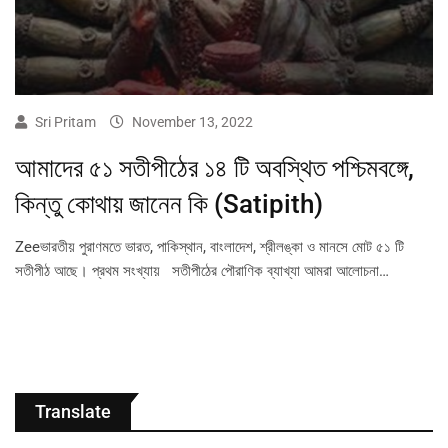
Sri Pritam
November 13, 2022
আমাদের ৫১ সতীপীঠের ১৪ টি অবস্থিত পশ্চিমবঙ্গে,
কিন্তু কোথায় জানেন কি (Satipith)
Zeeভারতীয় পুরাণমতে ভারত, পাকিস্থান, বাংলাদেশ, শ্রীলঙ্কা ও মানসে মোট ৫১ টি
সতীপীঠ আছে। প্রথম সংখ্যায় সতীপীঠের পৌরাণিক ব্যাখ্যা আমরা আলোচনা…
Translate