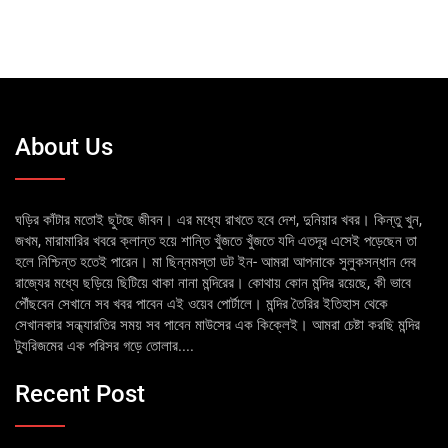
About Us
ঘড়ির কাঁটার মতোই ছুটছে জীবন। এর মধ্যে রাখতে হবে দেশ, দুনিয়ার খবর। কিন্তু খুন,
জখম, মারামারির খবরে ক্লান্ত হয়ে শান্তি খুঁজতে খুঁজতে যদি এতদূর এসেই পড়েছেন তা
হলে নিশ্চিন্ত হতেই পারেন। মা ছিন্নমস্তা ডট ইন- আমরা আপনাকে সুলুকসন্ধান দেব
রাজ্যের মধ্যে ছড়িয়ে ছিটিয়ে থাকা নানা মন্দিরের। কোথায় কোন মন্দির রয়েছে, কী ভাবে
পৌঁছবেন সেখানে সব খবর পাবেন এই ওয়েব পোর্টালে। মন্দির তৈরির ইতিহাস থেকে
সেখানকার সন্ধ্যারতির সময় সব পাবেন মাউসের এক কিক্লেই। আমরা চেষ্টা করছি মন্দির
ট্যুরিজমের এক পরিসর গড়ে তোলার....
Recent Post