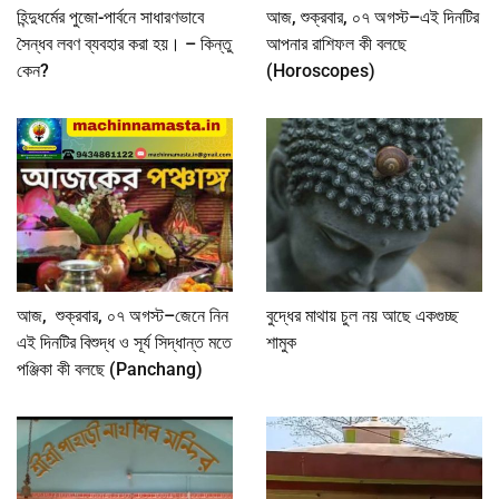
হিন্দুধর্মের পুজো-পার্বনে সাধারণভাবে
আজ, শুক্রবার, ০৭ অগস্ট–এই দিনটির
সৈন্ধব লবণ ব্যবহার করা হয়। – কিন্তু
আপনার রাশিফল কী বলছে
কেন?
(Horoscopes)
আজ, শুক্রবার, ০৭ অগস্ট–জেনে নিন
বুদ্ধের মাথায় চুল নয় আছে একগুচ্ছ
এই দিনটির বিশুদ্ধ ও সূর্য সিদ্ধান্ত মতে
শামুক
পঞ্জিকা কী বলছে (Panchang)