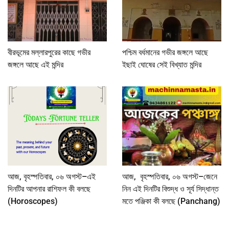
বীরভূমের মল্লারপুরের কাছে গভীর
পশ্চিম বর্ধমানের গভীর জঙ্গলে আছে
জঙ্গলে আছে এই মন্দির
ইছাই ঘোষের সেই বিখ্যাত মন্দির
আজ, বৃহস্পতিবার, ০৬ অগস্ট–এই
আজ, বৃহস্পতিবার, ০৬ অগস্ট–জেনে
দিনটির আপনার রাশিফল কী বলছে
নিন এই দিনটির বিশুদ্ধ ও সূর্য সিদ্ধান্ত
(Horoscopes)
মতে পঞ্জিকা কী বলছে (Panchang)