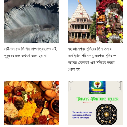
মাইনাস ৫০ ডিগ্রি তাপমাত্রাতেও এই
মহাকালেশ্বর মন্দিরের তিন তলায়
পুকুরের জল কখনো বরফ হয় না
অবস্থিত শ্রীনাগচন্দ্রেশ্বর মন্দির –
বছরের একবারই এই মন্দিরের দরজা
খোলা হয়