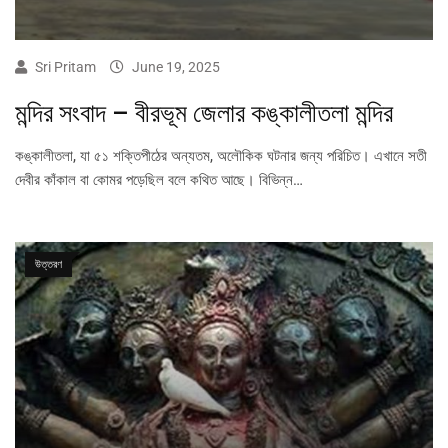
Sri Pritam
June 19, 2025
মন্দির সংবাদ – বীরভূম জেলার কঙ্কালীতলা মন্দির
কঙ্কালীতলা, যা ৫১ শক্তিপীঠের অন্যতম, অলৌকিক ঘটনার জন্য পরিচিত। এখানে সতী
দেবীর কাঁকাল বা কোমর পড়েছিল বলে কথিত আছে। বিভিন্ন…
উত্তরণ