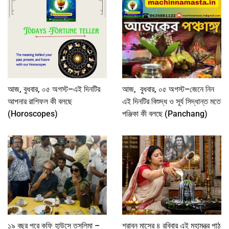
আজ, বুধবার, ০৫ অগস্ট–এই দিনটির
আজ, বুধবার, ০৫ অগস্ট–জেনে নিন
আপনার রাশিফল কী বলছে
এই দিনটির বিশুদ্ধ ও সূর্য সিদ্ধান্ত মতে
(Horoscopes)
পঞ্জিকা কী বলছে (Panchang)
১৯ বছর পরে কফি হাউসে তসলিমা –
শ্রাবন মাসের ৪ রবিবার এই মহামন্ত্র পাঠ