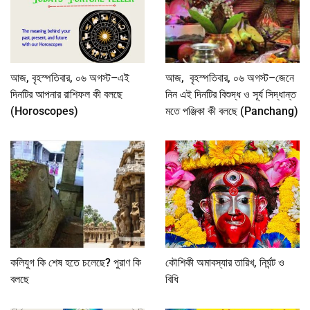
আজ, বৃহস্পতিবার, ০৬ অগস্ট–এই
আজ, বৃহস্পতিবার, ০৬ অগস্ট–জেনে
দিনটির আপনার রাশিফল কী বলছে
নিন এই দিনটির বিশুদ্ধ ও সূর্য সিদ্ধান্ত
(Horoscopes)
মতে পঞ্জিকা কী বলছে (Panchang)
কলিযুগ কি শেষ হতে চলেছে? পুরাণ কি
কৌশিকী অমাবস্যার তারিখ, নির্ঘন্ট ও
বলছে
বিধি