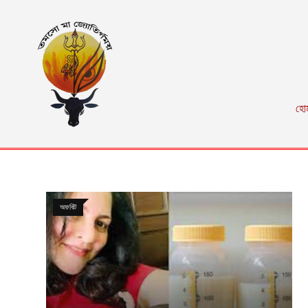
হো
অফবিট