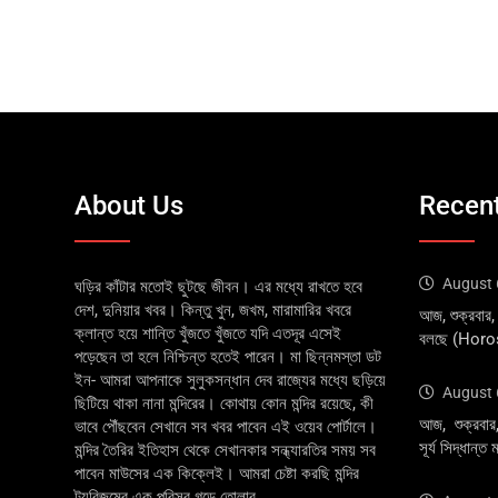
About Us
Recent
August 
ঘড়ির কাঁটার মতোই ছুটছে জীবন। এর মধ্যে রাখতে হবে
দেশ, দুনিয়ার খবর। কিন্তু খুন, জখম, মারামারির খবরে
আজ, শুক্রবার
ক্লান্ত হয়ে শান্তি খুঁজতে খুঁজতে যদি এতদূর এসেই
বলছে (Hor
পড়েছেন তা হলে নিশ্চিন্ত হতেই পারেন। মা ছিন্নমস্তা ডট
ইন- আমরা আপনাকে সুলুকসন্ধান দেব রাজ্যের মধ্যে ছড়িয়ে
August 
ছিটিয়ে থাকা নানা মন্দিরের। কোথায় কোন মন্দির রয়েছে, কী
আজ, শুক্রবার
ভাবে পৌঁছবেন সেখানে সব খবর পাবেন এই ওয়েব পোর্টালে।
সূর্য সিদ্ধান
মন্দির তৈরির ইতিহাস থেকে সেখানকার সন্ধ্যারতির সময় সব
পাবেন মাউসের এক কিক্লেই। আমরা চেষ্টা করছি মন্দির
ট্যুরিজমের এক পরিসর গড়ে তোলার....