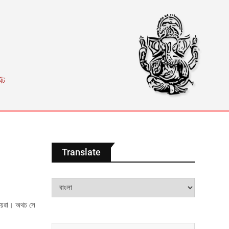
িট
Translate
ায়েরা। অথচ সে