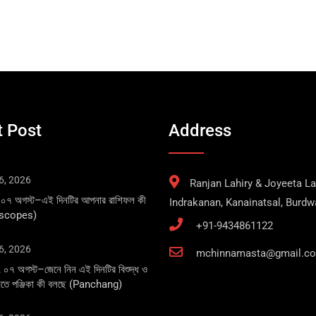
 Post
Address
6, 2026
Ranjan Lahiry & Joyeeta Lah
, ০৭ অগস্ট–এই দিনটির আপনার রাশিফল কী
Indrakanan, Kanainatsal, Burd
oscopes)
+91-9434861122
6, 2026
mchinnamasta@gmail.c
, ০৭ অগস্ট–জেনে নিন এই দিনটির বিশুদ্ধ ও
্ত মতে পঞ্জিকা কী বলছে (Panchang)