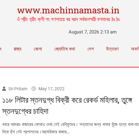
www.machinnamasta.in
ওঁ শ্রীং হ্রীং ক্লী গং গণপতয়ে বর বরদ সর্বজনস্ময়ী বশমানয় ঠঃ ঠঃ
August 7, 2026 2:13 am
ম
রাজ্য
জেলা
জ্যোতিষ কথা
দেশ
উত্তরণ
অফব
Sri Pritam
May 17, 2022
১১৮ লিটার স্তনদুগ্ধ বিক্রী করে রেকর্ড মহিলার, তুঙ্গে
স্তনদুগ্ধের চাহিদা
খবরে আমরাঃ বাজারের কোথাও দেখা নেই বেবিফুডের। সন্তানের জন্য খাবার খুঁজে হন্যে বাবা-ম
দিকে হুঁশ নেই প্রশাসনের।আমেরিকার বাজার…