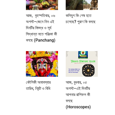
আজ, বৃহস্পতিবার, ০৬
কলিযুগ কি শেষ হতে
অগস্ট–জেনে নিন এই
চলেছে? পুরাণ কি বলছে
দিনটির বিশুদ্ধ ও সূর্য
সিদ্ধান্ত মতে পঞ্জিকা কী
বলছে (Panchang)
কৌশিকী অমাবস্যার
আজ, বুধবার, ০৫
তারিখ, নির্ঘন্ট ও বিধি
অগস্ট–এই দিনটির
আপনার রাশিফল কী
বলছে
(Horoscopes)