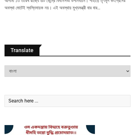
আগামী ১৩ তারিখ রাজ্যে ৬টি কেন্দ্রে বিধানসভা উপনির্বাচন। পাহাড়ে তৃণমূল কংগ্রেসের
অবস্থা মোটেই স্বস্তিদায়ক নয়। এই অবস্থায় মুখ্যমন্ত্রী বার বার…
Translate