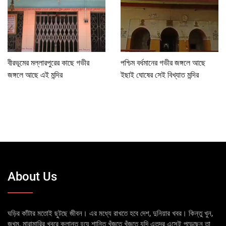
বীরভূমের মল্লারপুরের কাছে গভীর
পশ্চিম বর্ধমানের গভীর জঙ্গলে আছে
জঙ্গলে আছে এই মন্দির
ইছাই ঘোষের সেই বিখ্যাত মন্দির
About Us
ঘড়ির কাঁটার মতোই ছুটছে জীবন। এর মধ্যে রাখতে হবে দেশ, দুনিয়ার খবর। কিন্তু খুন,
জখম, মারামারির খবরে ক্লান্ত হয়ে শান্তি খুঁজতে খুঁজতে যদি এতদূর এসেই পড়েছেন তা