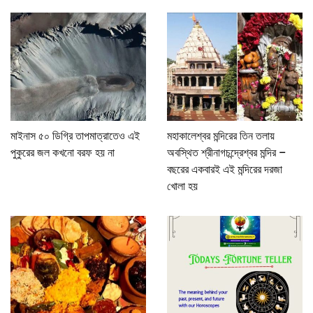
মাইনাস ৫০ ডিগ্রি তাপমাত্রাতেও এই
মহাকালেশ্বর মন্দিরের তিন তলায়
পুকুরের জল কখনো বরফ হয় না
অবস্থিত শ্রীনাগচন্দ্রেশ্বর মন্দির –
বছরের একবারই এই মন্দিরের দরজা
খোলা হয়