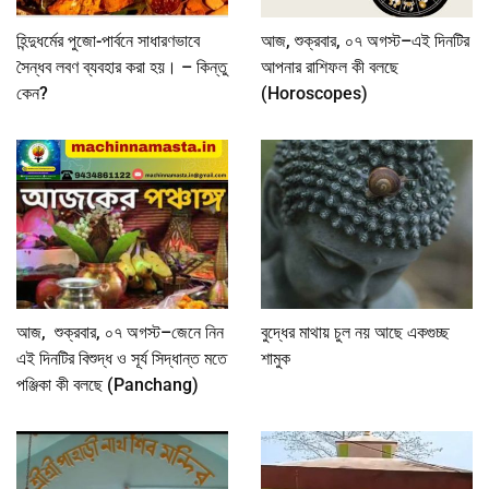
হিন্দুধর্মের পুজো-পার্বনে সাধারণভাবে
আজ, শুক্রবার, ০৭ অগস্ট–এই দিনটির
সৈন্ধব লবণ ব্যবহার করা হয়। – কিন্তু
আপনার রাশিফল কী বলছে
কেন?
(Horoscopes)
আজ, শুক্রবার, ০৭ অগস্ট–জেনে নিন
বুদ্ধের মাথায় চুল নয় আছে একগুচ্ছ
এই দিনটির বিশুদ্ধ ও সূর্য সিদ্ধান্ত মতে
শামুক
পঞ্জিকা কী বলছে (Panchang)