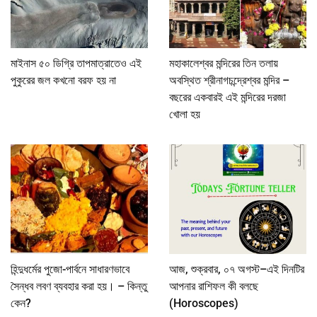
মাইনাস ৫০ ডিগ্রি তাপমাত্রাতেও এই
মহাকালেশ্বর মন্দিরের তিন তলায়
পুকুরের জল কখনো বরফ হয় না
অবস্থিত শ্রীনাগচন্দ্রেশ্বর মন্দির –
বছরের একবারই এই মন্দিরের দরজা
খোলা হয়
হিন্দুধর্মের পুজো-পার্বনে সাধারণভাবে
আজ, শুক্রবার, ০৭ অগস্ট–এই দিনটির
সৈন্ধব লবণ ব্যবহার করা হয়। – কিন্তু
আপনার রাশিফল কী বলছে
কেন?
(Horoscopes)