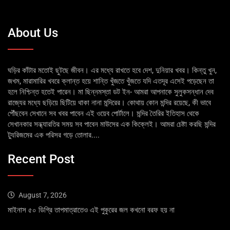
About Us
ঘড়ির কাঁটার মতোই ছুটছে জীবন। এর মধ্যে রাখতে হবে দেশ, দুনিয়ার খবর। কিন্তু খুন,
জখম, মারামারির খবরে ক্লান্ত হয়ে শান্তি খুঁজতে খুঁজতে যদি এতদূর এসেই পড়েছেন তা
হলে নিশ্চিন্ত হতেই পারেন। মা ছিন্নমস্তা ডট ইন- আমরা আপনাকে সুলুকসন্ধান দেব
রাজ্যের মধ্যে ছড়িয়ে ছিটিয়ে থাকা নানা মন্দিরের। কোথায় কোন মন্দির রয়েছে, কী ভাবে
পৌঁছবেন সেখানে সব খবর পাবেন এই ওয়েব পোর্টালে। মন্দির তৈরির ইতিহাস থেকে
সেখানকার সন্ধ্যারতির সময় সব পাবেন মাউসের এক কিক্লেই। আমরা চেষ্টা করছি মন্দির
ট্যুরিজমের এক পরিসর গড়ে তোলার....
Recent Post
August 7, 2026
মাইনাস ৫০ ডিগ্রি তাপমাত্রাতেও এই পুকুরের জল কখনো বরফ হয় না