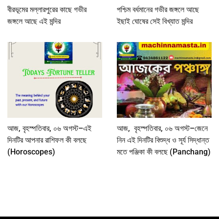
বীরভূমের মল্লারপুরের কাছে গভীর
পশ্চিম বর্ধমানের গভীর জঙ্গলে আছে
জঙ্গলে আছে এই মন্দির
ইছাই ঘোষের সেই বিখ্যাত মন্দির
আজ, বৃহস্পতিবার, ০৬ অগস্ট–এই
আজ, বৃহস্পতিবার, ০৬ অগস্ট–জেনে
দিনটির আপনার রাশিফল কী বলছে
নিন এই দিনটির বিশুদ্ধ ও সূর্য সিদ্ধান্ত
(Horoscopes)
মতে পঞ্জিকা কী বলছে (Panchang)