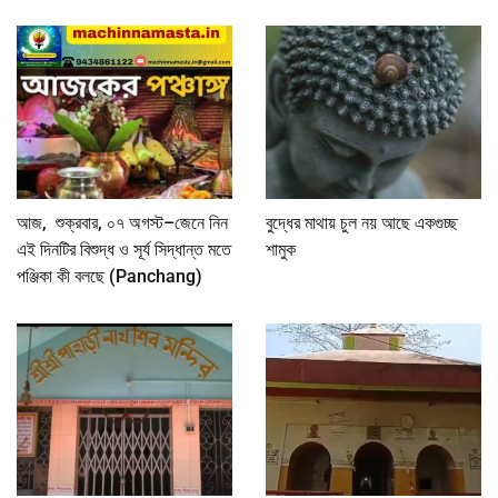
আজ, শুক্রবার, ০৭ অগস্ট–জেনে নিন
বুদ্ধের মাথায় চুল নয় আছে একগুচ্ছ
এই দিনটির বিশুদ্ধ ও সূর্য সিদ্ধান্ত মতে
শামুক
পঞ্জিকা কী বলছে (Panchang)