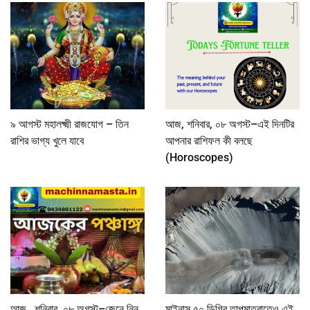
৯ আগস্ট মহালক্ষ্মী রাজযোগ – তিন
আজ, শনিবার, ০৮ অগস্ট–এই দিনটির
রাশির ভাগ্য খুলে যাবে
আপনার রাশিফল কী বলছে
(Horoscopes)
আজ, শনিবার, ০৮ অগস্ট–জেনে নিন
মাইনাস ৫০ ডিগ্রি তাপমাত্রাতেও এই