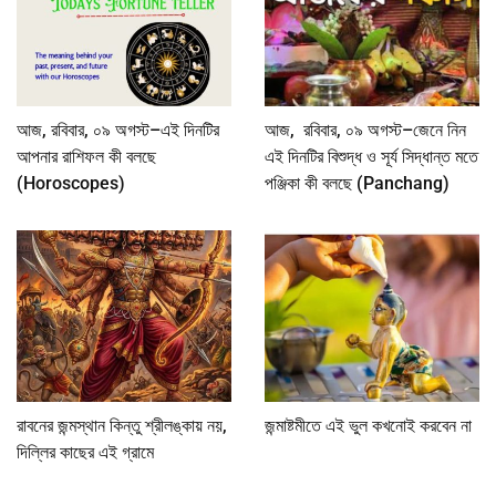
আজ, রবিবার, ০৯ অগস্ট–এই দিনটির
আজ, রবিবার, ০৯ অগস্ট–জেনে নিন
আপনার রাশিফল কী বলছে
এই দিনটির বিশুদ্ধ ও সূর্য সিদ্ধান্ত মতে
(Horoscopes)
পঞ্জিকা কী বলছে (Panchang)
রাবনের জন্মস্থান কিন্তু শ্রীলঙ্কায় নয়,
জন্মাষ্টমীতে এই ভুল কখনোই করবেন না
দিল্লির কাছের এই গ্রামে