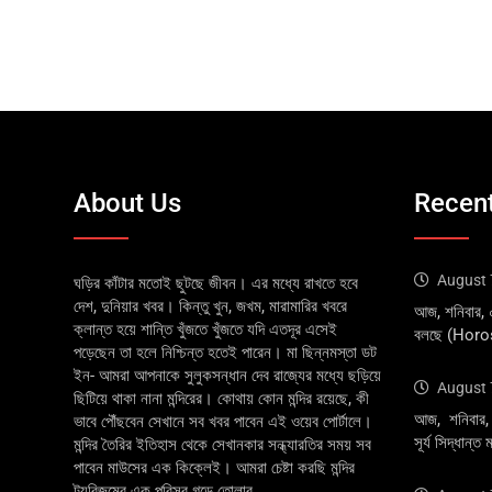
About Us
Recent
August 
ঘড়ির কাঁটার মতোই ছুটছে জীবন। এর মধ্যে রাখতে হবে
দেশ, দুনিয়ার খবর। কিন্তু খুন, জখম, মারামারির খবরে
আজ, শনিবার,
ক্লান্ত হয়ে শান্তি খুঁজতে খুঁজতে যদি এতদূর এসেই
বলছে (Hor
পড়েছেন তা হলে নিশ্চিন্ত হতেই পারেন। মা ছিন্নমস্তা ডট
ইন- আমরা আপনাকে সুলুকসন্ধান দেব রাজ্যের মধ্যে ছড়িয়ে
August 
ছিটিয়ে থাকা নানা মন্দিরের। কোথায় কোন মন্দির রয়েছে, কী
আজ, শনিবার, 
ভাবে পৌঁছবেন সেখানে সব খবর পাবেন এই ওয়েব পোর্টালে।
সূর্য সিদ্ধান
মন্দির তৈরির ইতিহাস থেকে সেখানকার সন্ধ্যারতির সময় সব
পাবেন মাউসের এক কিক্লেই। আমরা চেষ্টা করছি মন্দির
ট্যুরিজমের এক পরিসর গড়ে তোলার....