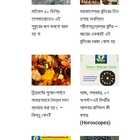
মাইনাস ৫০ ডিগ্রি
মহাকালেশ্বর মন্দিরের তিন
তাপমাত্রাতেও এই
তলায় অবস্থিত
পুকুরের জল কখনো বরফ
শ্রীনাগচন্দ্রেশ্বর মন্দির –
হয় না
বছরের একবারই এই
মন্দিরের দরজা খোলা হয়
হিন্দুধর্মের পুজো-পার্বনে
আজ, শুক্রবার, ০৭
সাধারণভাবে সৈন্ধব লবণ
অগস্ট–এই দিনটির
ব্যবহার করা হয়। –
আপনার রাশিফল কী
কিন্তু কেন?
বলছে
(Horoscopes)