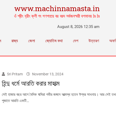
www.machinnamasta.in
ওঁ শ্রীং হ্রীং ক্লী গং গণপতয়ে বর বরদ সর্বজনস্ময়ী বশমানয় ঠঃ ঠঃ
August 8, 2026 12:35 am
ম
রাজ্য
জেলা
জ্যোতিষ কথা
দেশ
উত্তরণ
অফব
Sri Pritam
November 13, 2024
হিন্দু ধর্মে আরতি করার মাহাত্ম
সেই হাজার বছর আগে বৈদিক ঋষিরা গভীর জঙ্গলে আত্মস্থ হতেন ঈশ্বর সাধনায়। আর সেই তখন থ
পূজাতে আরতি একটি…