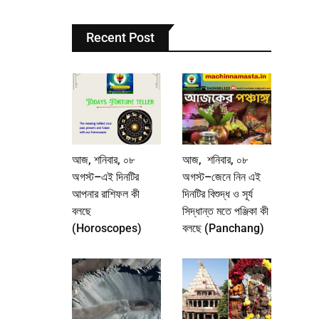
Recent Post
আজ, শনিবার, ০৮
আজ, শনিবার, ০৮
অগস্ট–এই দিনটির
অগস্ট–জেনে নিন এই
আপনার রাশিফল কী
দিনটির বিশুদ্ধ ও সূর্য
বলছে
সিদ্ধান্ত মতে পঞ্জিকা কী
(Horoscopes)
বলছে (Panchang)