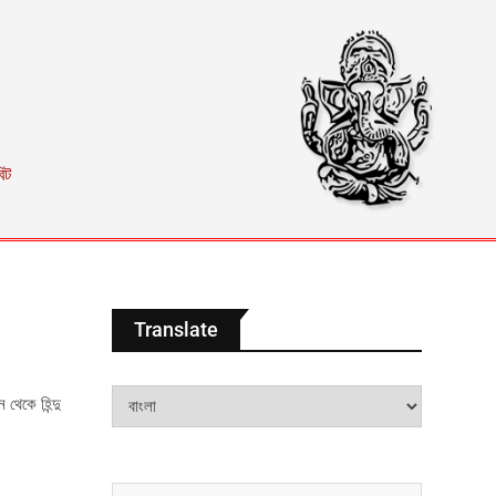
িট
Translate
েকে হিন্দু