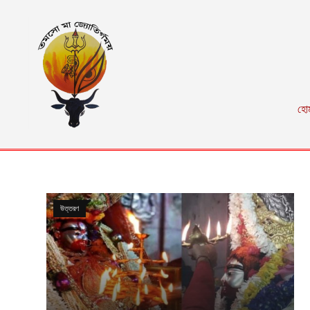
হো
উত্তরণ