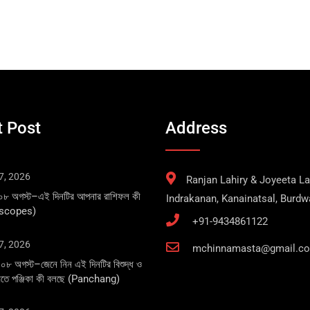
 Post
Address
7, 2026
Ranjan Lahiry & Joyeeta Lah
 ০৮ অগস্ট–এই দিনটির আপনার রাশিফল কী
Indrakanan, Kanainatsal, Burd
oscopes)
+91-9434861122
7, 2026
mchinnamasta@gmail.c
০৮ অগস্ট–জেনে নিন এই দিনটির বিশুদ্ধ ও
্ত মতে পঞ্জিকা কী বলছে (Panchang)