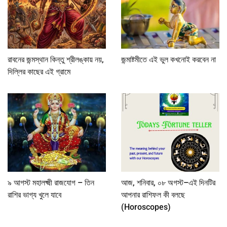
রাবনের জন্মস্থান কিন্তু শ্রীলঙ্কায় নয়,
জন্মাষ্টমীতে এই ভুল কখনোই করবেন না
দিল্লির কাছের এই গ্রামে
৯ আগস্ট মহালক্ষ্মী রাজযোগ – তিন
আজ, শনিবার, ০৮ অগস্ট–এই দিনটির
রাশির ভাগ্য খুলে যাবে
আপনার রাশিফল কী বলছে
(Horoscopes)