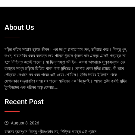
About Us
ঘড়ির কাঁটার মতোই ছুটছে জীবন। এর মধ্যে রাখতে হবে দেশ, দুনিয়ার খবর। কিন্তু খুন,
জখম, মারামারির খবরে ক্লান্ত হয়ে শান্তি খুঁজতে খুঁজতে যদি এতদূর এসেই পড়েছেন তা
হলে নিশ্চিন্ত হতেই পারেন। মা ছিন্নমস্তা ডট ইন- আমরা আপনাকে সুলুকসন্ধান দেব
রাজ্যের মধ্যে ছড়িয়ে ছিটিয়ে থাকা নানা মন্দিরের। কোথায় কোন মন্দির রয়েছে, কী ভাবে
পৌঁছবেন সেখানে সব খবর পাবেন এই ওয়েব পোর্টালে। মন্দির তৈরির ইতিহাস থেকে
সেখানকার সন্ধ্যারতির সময় সব পাবেন মাউসের এক কিক্লেই। আমরা চেষ্টা করছি মন্দির
ট্যুরিজমের এক পরিসর গড়ে তোলার....
Recent Post
August 8, 2026
রাবনের জন্মস্থান কিন্তু শ্রীলঙ্কায় নয়, দিল্লির কাছের এই গ্রামে