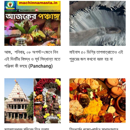
আজ, শনিবার, ০৮ অগস্ট–জেনে নিন
মাইনাস ৫০ ডিগ্রি তাপমাত্রাতেও এই
এই দিনটির বিশুদ্ধ ও সূর্য সিদ্ধান্ত মতে
পুকুরের জল কখনো বরফ হয় না
পঞ্জিকা কী বলছে (Panchang)
মহাকালেশ্বর মন্দিরের তিন তলায়
হিন্দুধর্মের পুজো-পার্বনে সাধারণভাবে